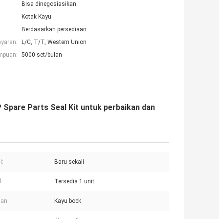
Bisa dinegosiasikan
Kotak Kayu
Berdasarkan persediaan
ayaran:
L/C, T/T, Western Union
mpuan:
5000 set/bulan
are Parts Seal Kit untuk perbaikan dan
i:
Baru sekali
:
Tersedia 1 unit
an:
Kayu bock