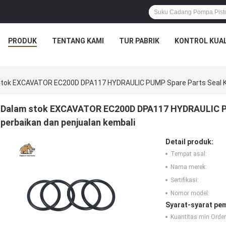
PRODUK
TENTANG KAMI
TUR PABRIK
KONTROL KUAL
tok EXCAVATOR EC200D DPA117 HYDRAULIC PUMP Spare Parts Seal Kit
Dalam stok EXCAVATOR EC200D DPA117 HYDRAULIC PU
perbaikan dan penjualan kembali
Detail produk:
Tempat asal:
Nama merek:
Sertifikasi:
Nomor model:
Syarat-syarat pe
Kuantitas min Order