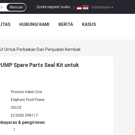
Quote request suatu
Mencari
|
Indonesian
ITAS
HUBUNGI KAMI
BERITA
KASUS
 Untuk Perbaikan Dan Penjualan Kembali
MP Spare Parts Seal Kit untuk
Provinsi Hebei Cina
Elephant Fluid Power
ISO,CE
EC200D DPA117
mbayaran & pengiriman:
:
1