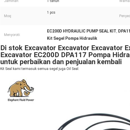
Jaminan:
1 tahun
Warna
1 pcs
Moq:
Penyed
EC200D HYDRAULIC PUMP SEAL KIT
DPA11
,
Menyoroti:
Kit Segel Pompa Hidraulik
Di stok Excavator Excavator Excavator E
Excavator EC200D DPA117 Pompa Hidraul
untuk perbaikan dan penjualan kembali
Kit Seal kami termasuk semua segel juga Oil Seal.