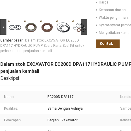
Harga:
Kemasan rincian:
Waktu pengiriman:
Syarat-syarat pemb
Menyediakan kema
Gambar besar :
Dalam stok EXCAVATOR EC200D
Kontak
DPA117 HYDRAULIC PUMP Spare Parts Seal Kit untuk
perbaikan dan penjualan kembali
Dalam stok EXCAVATOR EC200D DPA117 HYDRAULIC PUMP Sp
penjualan kembali
Deskripsi
Nama:
EC200D DPA117
Kondis
Kualitas:
Sama Dengan Aslinya
Sampel
Penerapan:
Bagian Ekskavator
Kemas