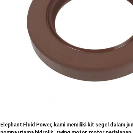
Elephant Fluid Power, kami memiliki kit segel dalam j
pompa utama hidrolik, swing motor, motor perjalanan.