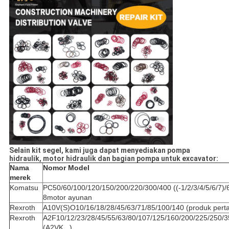
Selain kit segel, kami juga dapat menyediakan pompa
hidraulik, motor hidraulik dan bagian pompa untuk excavator:
Nama
Nomor Model
merek
Komatsu
PC50/60/100/120/150/200/220/300/400 ((-1/2/3/4/5/6/7)
8motor ayunan
Rexroth
A10V(S)O10/16/18/28/45/63/71/85/100/140 (produk pert
Rexroth
A2F10/12/23/28/45/55/63/80/107/125/160/200/225/250/3
(A2VK...)