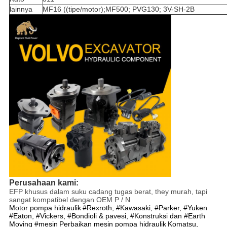
lainnya
MF16 ((tipe/motor);MF500; PVG130; 3V-SH-2B
Perusahaan kami:
EFP khusus dalam suku cadang tugas berat, t
hey murah, tapi
sangat kompatibel dengan OEM P / N
Motor pompa hidraulik
#Rexroth, #Kawasaki, #Parker, #Yuken
#Eaton, #Vickers, #Bondioli & pavesi, #Konstruksi dan #Earth
Moving #mesin
Perbaikan mesin pompa hidraulik
Komatsu,