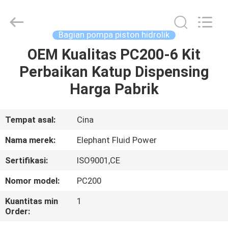
2026
Elephant
Fluid
Power
Co.,Ltd.
Bagian pompa piston hidrolik
All
Rights
Reserved.
OEM Kualitas PC200-6 Kit
RUMAH
Perbaikan Katup Dispensing
PRODUK
Harga Pabrik
TENTANG
Tempat asal:
Cina
KAMI
Nama merek:
Elephant Fluid Power
Sertifikasi:
ISO9001,CE
TUR
Nomor model:
PC200
PABRIK
Kuantitas min
1
Order:
KONTROL