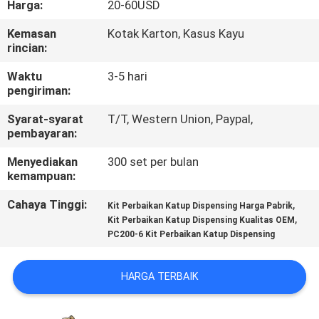
Harga:
20-60USD
KUALITAS
Kemasan
Kotak Karton, Kasus Kayu
rincian:
HUBUNGI
KAMI
Waktu
3-5 hari
pengiriman:
Syarat-syarat
T/T, Western Union, Paypal,
BERITA
pembayaran:
Menyediakan
300 set per bulan
KASUS
kemampuan:
Cahaya Tinggi:
,
Kit Perbaikan Katup Dispensing Harga Pabrik
SITEMAP
,
Kit Perbaikan Katup Dispensing Kualitas OEM
PC200-6 Kit Perbaikan Katup Dispensing
PRIVACY
HARGA TERBAIK
POLICY