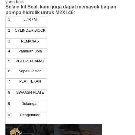
yang baik.
Selain kit Seal, kami juga dapat memasok bagian
pompa hidrolik untuk M2X146:
1
L / R / M
2
CYLINDER BIOCK
3
PEMANAS
4
Panduan Bola
5
PLAT PENJAMAT
6
Sepatu Piston
7
PLAT TEKAN
8
SWAASH PLATE
9
Dukungan
10
Pengemudi: