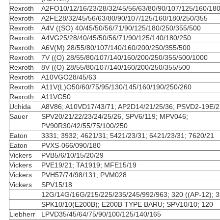
Rexroth
A2FO10/12/16/23/28/32/45/56/63/80/90/107/125/160/18
Rexroth
A2FE28/32/45/56/63/80/90/107/125/160/180/250/355
Rexroth
A4V ((SO) 40/45/50/56/71/90/125/180/250/355/500
Rexroth
A4VG25/28/40/45/50/56/71/90/125/140/180/250
Rexroth
A6V(M) 28/55/80/107/140/160/200/250/355/500
Rexroth
7V ((O) 28/55/80/107/140/160/200/250/355/500/1000
Rexroth
8V ((O) 28/55/80/107/140/160/200/250/355/500
Rexroth
A10VGO28/45/63
Rexroth
A11V(L)O50/60/75/95/130/145/160/190/250/260
Rexroth
A11VG50
Uchida
A8V86; A10VD17/43/71; AP2D14/21/25/36; PSVD2-19E/
Sauer
SPV20/21/22/23/24/25/26, SPV6/119; MPV046;
PV90R30/42/55/75/100/250
Eaton
3331; 3932; 4621/31; 5421/23/31; 6421/23/31; 7620/21
Eaton
PVXS-066/090/180
Vickers
PVB5/6/10/15/20/29
Vickers
PVE19/21; TA1919; MFE15/19
Vickers
PVH57/74/98/131; PVM028
Vickers
SPV15/18
12G/14G/16G/215/225/235/245/992/963; 320 ((AP-12); 
SPK10/10(E200B); E200B TYPE BARU; SPV10/10; 120
Liebherr
LPVD35/45/64/75/90/100/125/140/165