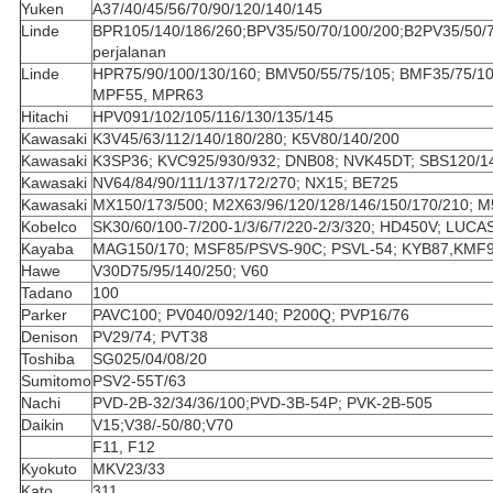
Yuken
A37/40/45/56/70/90/120/140/145
Linde
BPR105/140/186/260;BPV35/50/70/100/200;B2PV35/50/7
perjalanan
Linde
HPR75/90/100/130/160; BMV50/55/75/105; BMF35/75/10
MPF55, MPR63
Hitachi
HPV091/102/105/116/130/135/145
Kawasaki
K3V45/63/112/140/180/280; K5V80/140/200
Kawasaki
K3SP36; KVC925/930/932; DNB08; NVK45DT; SBS120/1
Kawasaki
NV64/84/90/111/137/172/270; NX15; BE725
Kawasaki
MX150/173/500; M2X63/96/120/128/146/150/170/210; 
Kobelco
SK30/60/100-7/200-1/3/6/7/220-2/3/320; HD450V; LUCA
Kayaba
MAG150/170; MSF85/PSVS-90C; PSVL-54; KYB87,KMF
Hawe
V30D75/95/140/250; V60
Tadano
100
Parker
PAVC100; PV040/092/140; P200Q; PVP16/76
Denison
PV29/74; PVT38
Toshiba
SG025/04/08/20
Sumitomo
PSV2-55T/63
Nachi
PVD-2B-32/34/36/100;PVD-3B-54P; PVK-2B-505
Daikin
V15;V38/-50/80;V70
F11, F12
Kyokuto
MKV23/33
Kato
311