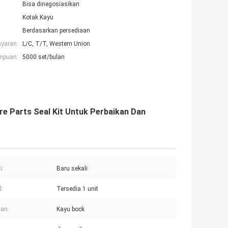
Bisa dinegosiasikan
Kotak Kayu
Berdasarkan persediaan
ayaran:
L/C, T/T, Western Union
mpuan:
5000 set/bulan
 Parts Seal Kit Untuk Perbaikan Dan
i:
Baru sekali
:
Tersedia 1 unit
an:
Kayu bock