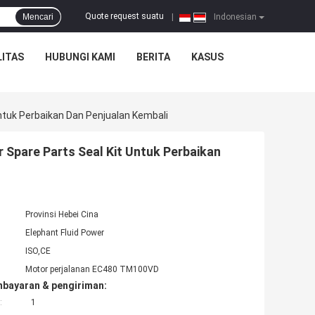
Quote request suatu
Mencari
|
Indonesian
ITAS
HUBUNGI KAMI
BERITA
KASUS
tuk Perbaikan Dan Penjualan Kembali
pare Parts Seal Kit Untuk Perbaikan
Provinsi Hebei Cina
Elephant Fluid Power
ISO,CE
Motor perjalanan EC480 TM100VD
mbayaran & pengiriman:
:
1