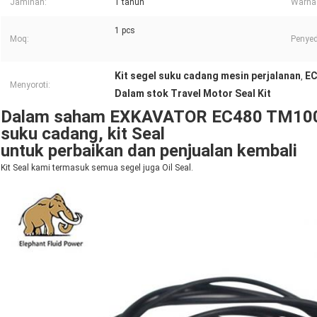
Jaminan:
1 tahun
Warna
1 pcs
Moq:
Penyed
Kit segel suku cadang mesin perjalanan
EC
,
Menyoroti:
Dalam stok Travel Motor Seal Kit
Dalam saham EXKAVATOR EC480 TM100
suku cadang, kit Seal
untuk perbaikan dan penjualan kembali
Kit Seal kami termasuk semua segel juga Oil Seal.