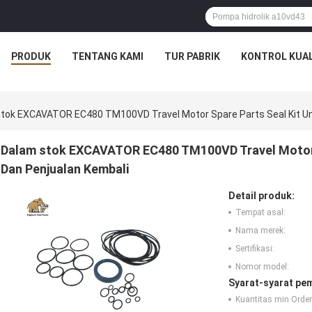
PRODUK
TENTANG KAMI
TUR PABRIK
KONTROL KUAL
tok EXCAVATOR EC480 TM100VD Travel Motor Spare Parts Seal Kit Un
Dalam stok EXCAVATOR EC480 TM100VD Travel Motor S
Dan Penjualan Kembali
Detail produk:
Tempat asal:
Nama merek:
Sertifikasi:
Nomor model:
Syarat-syarat pe
Kuantitas min Order