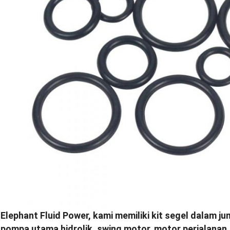
Elephant Fluid Power, kami memiliki kit segel dalam j
pompa utama hidrolik, swing motor, motor perjalanan.