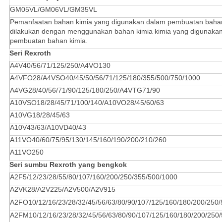
GM05VL/GM06VL/GM35VL
Pemanfaatan bahan kimia yang digunakan dalam pembuatan bahan 
dilakukan dengan menggunakan bahan kimia kimia yang digunaka
pembuatan bahan kimia.
Seri Rexroth
A4V40/56/71/125/250/A4VO130
A4VFO28/A4VSO40/45/50/56/71/125/180/355/500/750/1000
A4VG28/40/56/71/90/125/180/250/A4VTG71/90
A10VSO18/28/45/71/100/140/A10VO28/45/60/63
A10VG18/28/45/63
A10V43/63/A10VD40/43
A11VO40/60/75/95/130/145/160/190/200/210/260
A11VO250
Seri sumbu Rexroth yang bengkok
A2F5/12/23/28/55/80/107/160/200/250/355/500/1000
A2VK28/A2V225/A2V500/A2V915
A2FO10/12/16/23/28/32/45/56/63/80/90/107/125/160/180/200/250/
A2FM10/12/16/23/28/32/45/56/63/80/90/107/125/160/180/200/250