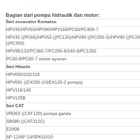
Bagian dari pompa hidraulik dan motor:
Seri excavator Komatsu
HPV35/HPV55/HPV90/HPV160/PC50/PC400-7
HPV35 ((PC60)/HPV55 ((PC120)/HPV90 ((PC200-3)/HPV90 ((PC2
((PC300)
HPV95/132/PC360-7/PC200-8/240-8/PC1250
PC40-8/PC60-7 mesin ayunan
Seri Hitachi
HPV050/102/118
HPV091 ((EX200-2/3/EX120-2 pompa)
HPV116/145
HPV125B
Seri CAT
VRD63 ((CAT120) pompa ganda
SBS80 ((CAT312C)
E200B
AP-12/AP-14/SPK10/10