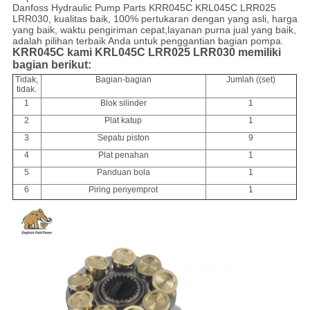
Danfoss Hydraulic Pump Parts KRR045C KRL045C LRR025
LRR030, kualitas baik, 100% pertukaran dengan yang asli, harga
yang baik, waktu pengiriman cepat,layanan purna jual yang baik,
adalah pilihan terbaik Anda untuk penggantian bagian pompa.
KRR045C kami KRL045C LRR025 LRR030 memiliki
bagian berikut:
Tidak,
Bagian-bagian
Jumlah ((set)
tidak.
1
Blok silinder
1
2
Plat katup
1
3
Sepatu piston
9
4
Plat penahan
1
5
Panduan bola
1
6
Piring penyemprot
1