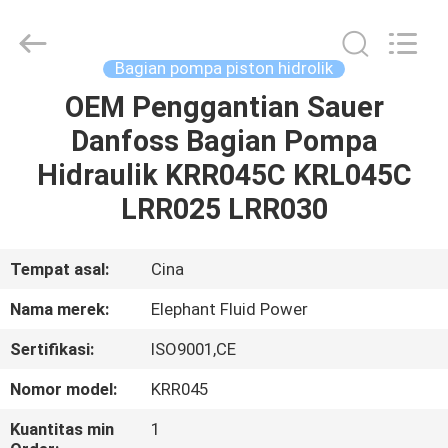
2026
Elephant
Fluid
Power
Co.,Ltd.
Bagian pompa piston hidrolik
All
Rights
Reserved.
OEM Penggantian Sauer
RUMAH
Danfoss Bagian Pompa
PRODUK
Hidraulik KRR045C KRL045C
LRR025 LRR030
TENTANG
KAMI
Tempat asal:
Cina
Nama merek:
Elephant Fluid Power
TUR
Sertifikasi:
ISO9001,CE
PABRIK
Nomor model:
KRR045
KONTROL
Kuantitas min
1