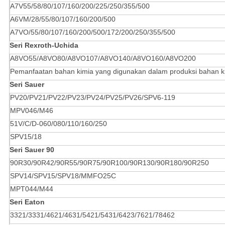
A7V55/58/80/107/160/200/225/250/355/500
A6VM/28/55/80/107/160/200/500
A7VO/55/80/107/160/200/500/172/200/250/355/500
Seri Rexroth-Uchida
A8VO55/A8VO80/A8VO107/A8VO140/A8VO160/A8VO200
Pemanfaatan bahan kimia yang digunakan dalam produksi bahan k
Seri Sauer
PV20/PV21/PV22/PV23/PV24/PV25/PV26/SPV6-119
MPV046/M46
51V/C/D-060/080/110/160/250
SPV15/18
Seri Sauer 90
90R30/90R42/90R55/90R75/90R100/90R130/90R180/90R250
SPV14/SPV15/SPV18/MMFO25C
MPT044/M44
Seri Eaton
3321/3331/4621/4631/5421/5431/6423/7621/78462