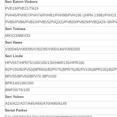
Seri Eaton-Vickers
PVE19/PVE21/TA19
PVH45/PVH57/PVH74/PVH81/PVH98/PVH106 ((HPN-1398)/PVH13
PVB5/PVB6/PVB10/PVB15(PVQ32)/PVB20/PVB29/PVBQA29-SR/P
Seri Tokiwa
MKV23/MKV33
Seri Hawe
V30D45/V30D95/V30Z95/V30D140/V30D250
Seri Linde
HPV55T/HPR75/100/105/130/HMR135/HPR160
B2PV35/B2PV50(BPR50)/B2PV75(BPR75)/B2PV105(BPR105)/B2P
BPV35/BPV50/BPV70 /BPV100
BPR140/186/260
BMF50/75/105
Seri Yuken
A16/A22/A37/A45/A56/A70/A90/A145
Serial Parker