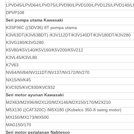
LPVD45/LPVD64/LPVD75/LPVD90/LPVD100/LPVD125/LPVD140/L
DPVP108
Seri pompa utama Kawasaki
K3SP36C ((SDV36) 8T pompa utama
K3V63DT(K3V63BDT) /K3V112DT/K3V140DT/K3V180DT/K3V280
K3VG180/K3VG280
K5V80/K5V140/K5V160/K5V200/K5V212
K3VL45/K3VL80
K7V63
NV64/NV84/NV111DT/NV137/NV172/NV270
NX15/NVK45
KVC925/KVC930/KVC932
Seri motor ayunan Kawasaki
M2X63/M2X96/M2X120/M2X146/M2X150/170/M2X210
M5X130 ((CAT320C) /M5X180 ((Kobelco 350-8 swing motor)
MX150/MX173/MX500
MAG150/170
Seri motor perjalanan Nabtesco