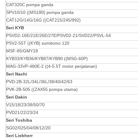
CAT320C pompa ganda
SPV10/10 ((MS180) pompa ganda
CAT12G/14G/16G ((CAT215/245/992)
Seri KYB
PSVD2-16E/21E/26E/27E/PSVD2-21/SVD22/PSVL-54
PSV2-55T ((KYB) sumitomo 120
MSF-85/GMY18
KYB33/KYB36/KYB87/KYB90 ((MSG-60P)
MAG-33VP-480E-2 ((4-5.5T motor perjalanan)
Seri Nachi
PVD-2B-32L/34L/36L/38/40/42/63
PVK-2B-505 ((ZAX55 pompa utama)
Seri Dakin
V15/18/23/38/50/70
PVD21/22/23/24
Seri Toshiba
SG02/025/04/08/12/20
Seri Liebherr