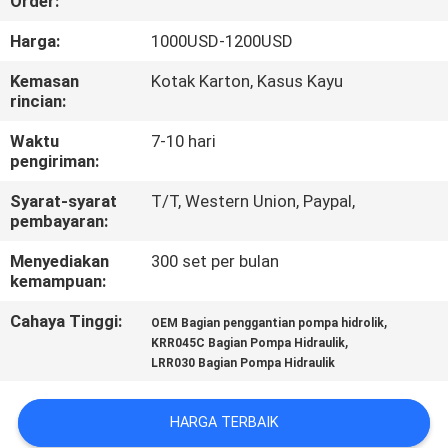
Order:
KUALITAS
Harga:
1000USD-1200USD
HUBUNGI
Kemasan
Kotak Karton, Kasus Kayu
rincian:
KAMI
Waktu
7-10 hari
pengiriman:
BERITA
Syarat-syarat
T/T, Western Union, Paypal,
pembayaran:
KASUS
Menyediakan
300 set per bulan
kemampuan:
SITEMAP
Cahaya Tinggi:
,
OEM Bagian penggantian pompa hidrolik
,
KRR045C Bagian Pompa Hidraulik
PRIVACY
LRR030 Bagian Pompa Hidraulik
POLICY
HARGA TERBAIK