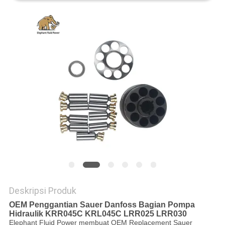
Deskripsi Produk
OEM Penggantian Sauer Danfoss Bagian Pompa
Hidraulik KRR045C KRL045C LRR025 LRR030
Elephant Fluid Power membuat OEM Replacement Sauer