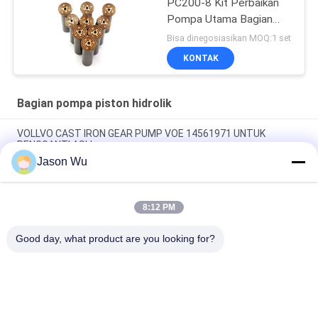
PC200-8 Kit Perbaikan
Pompa Utama Bagian
Pompa Hidraulik Pompa
Bisa dinegosiasikan MOQ:1 set
Piston Layanan
KONTAK
Perbaikan Pemeliharaan
Bagian pompa piston hidrolik
VOLLVO CAST IRON GEAR PUMP VOE 14561971 UNTUK
PENGGANTI ASLI
Jason Wu
VOLLVO CAST IRON GEAR PUMP VOE 14537295 UNTUK
PENGGANTI ASLI
8:12 PM
VOLLVO CAST IRON GEAR PUMP VOE 14782798 UNTUK
PENGGANTI ASLI
Good day, what product are you looking for?
Bad Request
Semua
Bagian Pompa 
Suku Cadang 