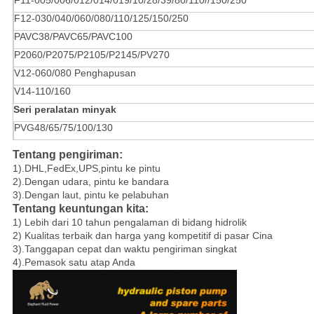
F11-005/006/012/014/019/10/28/39/80/110//150/250
F12-030/040/060/080/110/125/150/250
PAVC38/PAVC65/PAVC100
P2060/P2075/P2105/P2145/PV270
V12-060/080 Penghapusan
V14-110/160
Seri peralatan minyak
PVG48/65/75/100/130
Tentang pengiriman:
1).DHL,FedEx,UPS,pintu ke pintu
2).Dengan udara, pintu ke bandara
3).Dengan laut, pintu ke pelabuhan
Tentang keuntungan kita:
1) Lebih dari 10 tahun pengalaman di bidang hidrolik
2) Kualitas terbaik dan harga yang kompetitif di pasar Cina
3).Tanggapan cepat dan waktu pengiriman singkat
4).Pemasok satu atap Anda