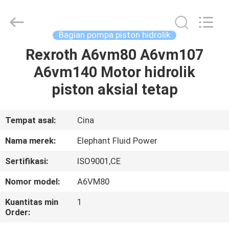
2026
Elephant
Fluid
Power
Co.,Ltd.
Bagian pompa piston hidrolik
All
Rights
Reserved.
Rexroth A6vm80 A6vm107
RUMAH
A6vm140 Motor hidrolik
PRODUK
piston aksial tetap
TENTANG
Tempat asal:
Cina
KAMI
Nama merek:
Elephant Fluid Power
Sertifikasi:
ISO9001,CE
TUR
Nomor model:
A6VM80
PABRIK
Kuantitas min
1
Order:
KONTROL