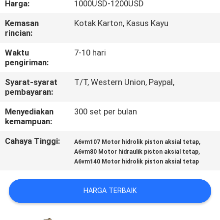
Harga:
1000USD-1200USD
KUALITAS
Kemasan
Kotak Karton, Kasus Kayu
rincian:
HUBUNGI
KAMI
Waktu
7-10 hari
pengiriman:
Syarat-syarat
T/T, Western Union, Paypal,
BERITA
pembayaran:
Menyediakan
300 set per bulan
KASUS
kemampuan:
Cahaya Tinggi:
,
A6vm107 Motor hidrolik piston aksial tetap
SITEMAP
,
A6vm80 Motor hidraulik piston aksial tetap
A6vm140 Motor hidrolik piston aksial tetap
PRIVACY
HARGA TERBAIK
POLICY