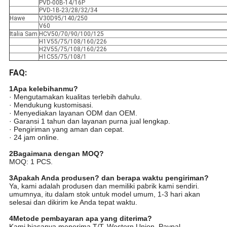
PVD-00B-14/16P
PVD-1B-23/28/32/34
Hawe
V30D95/140/250
V60
Italia Sam
HCV50/70/90/100/125
H1V55/75/108/160/226
H2V55/75/108/160/226
H1C55/75/108/1
FAQ:
1Apa kelebihanmu?
· Mengutamakan kualitas terlebih dahulu.
· Mendukung kustomisasi.
· Menyediakan layanan ODM dan OEM.
· Garansi 1 tahun dan layanan purna jual lengkap.
· Pengiriman yang aman dan cepat.
· 24 jam online.
2Bagaimana dengan MOQ?
MOQ: 1 PCS.
3Apakah Anda produsen? dan berapa waktu pengiriman?
Ya, kami adalah produsen dan memiliki pabrik kami sendiri.
umumnya, itu dalam stok untuk model umum, 1-3 hari akan
selesai dan dikirim ke Anda tepat waktu.
4Metode pembayaran apa yang diterima?
Kami biasanya menerima T/T, Western Union, Paypal, .