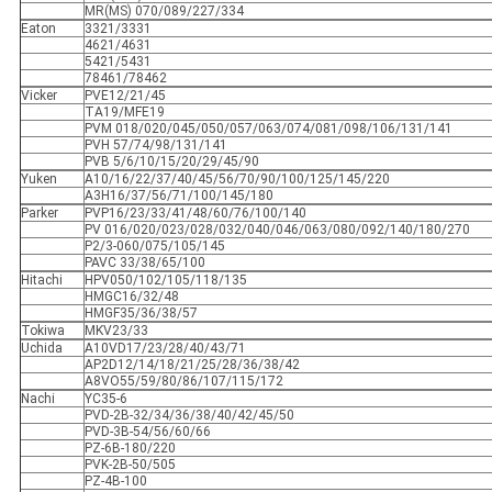
MR(MS) 070/089/227/334
Eaton
3321/3331
4621/4631
5421/5431
78461/78462
Vicker
PVE12/21/45
TA19/MFE19
PVM 018/020/045/050/057/063/074/081/098/106/131/141
PVH 57/74/98/131/141
PVB 5/6/10/15/20/29/45/90
Yuken
A10/16/22/37/40/45/56/70/90/100/125/145/220
A3H16/37/56/71/100/145/180
Parker
PVP16/23/33/41/48/60/76/100/140
PV 016/020/023/028/032/040/046/063/080/092/140/180/270
P2/3-060/075/105/145
PAVC 33/38/65/100
Hitachi
HPV050/102/105/118/135
HMGC16/32/48
HMGF35/36/38/57
Tokiwa
MKV23/33
Uchida
A10VD17/23/28/40/43/71
AP2D12/14/18/21/25/28/36/38/42
A8VO55/59/80/86/107/115/172
Nachi
YC35-6
PVD-2B-32/34/36/38/40/42/45/50
PVD-3B-54/56/60/66
PZ-6B-180/220
PVK-2B-50/505
PZ-4B-100