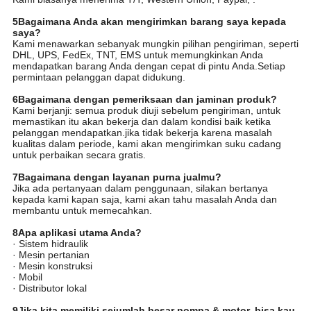
5Bagaimana Anda akan mengirimkan barang saya kepada
saya?
Kami menawarkan sebanyak mungkin pilihan pengiriman, seperti
DHL, UPS, FedEx, TNT, EMS untuk memungkinkan Anda
mendapatkan barang Anda dengan cepat di pintu Anda.Setiap
permintaan pelanggan dapat didukung.
6Bagaimana dengan pemeriksaan dan jaminan produk?
Kami berjanji: semua produk diuji sebelum pengiriman, untuk
memastikan itu akan bekerja dan dalam kondisi baik ketika
pelanggan mendapatkan.jika tidak bekerja karena masalah
kualitas dalam periode, kami akan mengirimkan suku cadang
untuk perbaikan secara gratis.
7Bagaimana dengan layanan purna jualmu?
Jika ada pertanyaan dalam penggunaan, silakan bertanya
kepada kami kapan saja, kami akan tahu masalah Anda dan
membantu untuk memecahkan.
8Apa aplikasi utama Anda?
· Sistem hidraulik
· Mesin pertanian
· Mesin konstruksi
· Mobil
· Distributor lokal
9Jika kita memiliki sejumlah besar pompa & motor, bisa kau