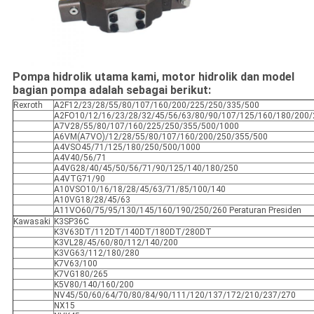
Pompa hidrolik utama kami, motor hidrolik dan model
bagian pompa adalah sebagai berikut:
Rexroth
A2F12/23/28/55/80/107/160/200/225/250/335/500
A2FO10/12/16/23/28/32/45/56/63/80/90/107/125/160/180/200/
A7V28/55/80/107/160/225/250/355/500/1000
A6VM(A7VO)/12/28/55/80/107/160/200/250/355/500
A4VSO45/71/125/180/250/500/1000
A4V40/56/71
A4VG28/40/45/50/56/71/90/125/140/180/250
A4VTG71/90
A10VSO10/16/18/28/45/63/71/85/100/140
A10VG18/28/45/63
A11VO60/75/95/130/145/160/190/250/260 Peraturan Presiden
Kawasaki
K3SP36C
K3V63DT/112DT/140DT/180DT/280DT
K3VL28/45/60/80/112/140/200
K3VG63/112/180/280
K7V63/100
K7VG180/265
K5V80/140/160/200
NV45/50/60/64/70/80/84/90/111/120/137/172/210/237/270
NX15