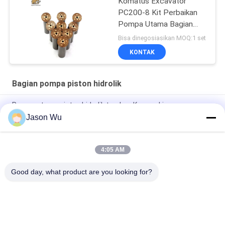
Komatus Excavator
PC200-8 Kit Perbaikan
Pompa Utama Bagian
Pompa Hidraulik Pompa
Bisa dinegosiasikan MOQ:1 set
Piston Layanan
KONTAK
Perbaikan Pemeliharaan
Bagian pompa piston hidrolik
Pompa utama piston hidrolik tandem Kawasaki
K3V112DTP1F9R-9Y14-HV
Jason Wu
Pompa piston aksial perpindahan variabel tekanan tinggi
tugas berat Parker PV140R1K1T1NMMC.
4:05 AM
C101-25-LMS pompa gir hidraulik tugas berat
Good day, what product are you looking for?
Bad Request
Semua
Bagian Pompa 
Suku Cadang 