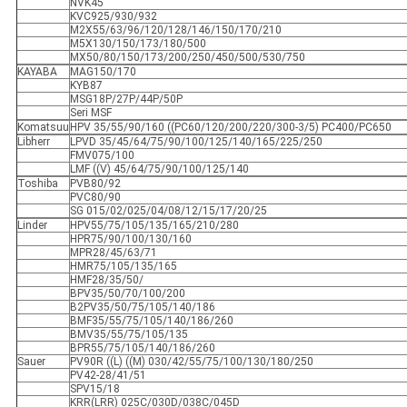
NVK45
KVC925/930/932
M2X55/63/96/120/128/146/150/170/210
M5X130/150/173/180/500
MX50/80/150/173/200/250/450/500/530/750
KAYABA
MAG150/170
KYB87
MSG18P/27P/44P/50P
Seri MSF
Komatsuu
HPV 35/55/90/160 ((PC60/120/200/220/300-3/5) PC400/PC650
Libherr
LPVD 35/45/64/75/90/100/125/140/165/225/250
FMV075/100
LMF ((V) 45/64/75/90/100/125/140
Toshiba
PVB80/92
PVC80/90
SG 015/02/025/04/08/12/15/17/20/25
Linder
HPV55/75/105/135/165/210/280
HPR75/90/100/130/160
MPR28/45/63/71
HMR75/105/135/165
HMF28/35/50/
BPV35/50/70/100/200
B2PV35/50/75/105/140/186
BMF35/55/75/105/140/186/260
BMV35/55/75/105/135
BPR55/75/105/140/186/260
Sauer
PV90R ((L) ((M) 030/42/55/75/100/130/180/250
PV42-28/41/51
SPV15/18
KRR(LRR) 025C/030D/038C/045D