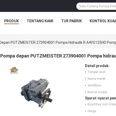
PRODUK
TENTANG KAMI
TUR PABRIK
KONTROL KUAL
epan PUTZMEISTER 273904001 Pompa Hidraulik R A4VG125HD Pompa
Pompa depan PUTZMEISTER 273904001 Pompa hidraul
Detail produk:
Tempat asal:
Nama merek:
Sertifikasi:
Nomor model:
Syarat-syarat pe
Kuantitas min Order
Harga: