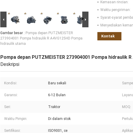
Kemasan rincian:
Waktu pengiriman:
Syarat-syarat pemb
Menyediakan kema
Gambar besar :
Pompa depan PUTZMEISTER
Kontak
273904001 Pompa hidraulik R A4VG125HD Pompa
hidraulik utama
Pompa depan PUTZMEISTER 273904001 Pompa hidraulik R 
Deskripsi
Kondisi:
Baru sekali
Sampel
Garansi:
6-12 Bulan
Layan
Seri:
Traktor
MOQ:
Waktu Pimpin:
Di dalam stok
Pertuk
Sertifikasi:
ISO9001, ce
Aplikas