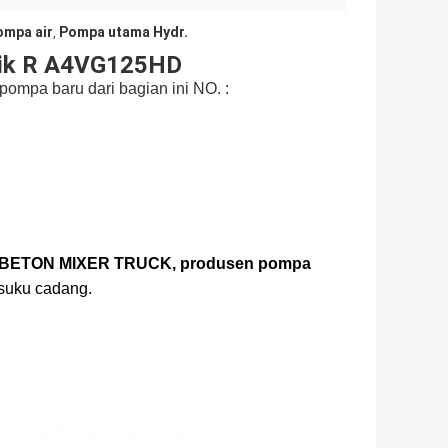
ompa air
Pompa utama Hydr.
,
lik R A4VG125HD
ompa baru dari bagian ini NO. :
BETON MIXER TRUCK, produsen pompa
 suku cadang.