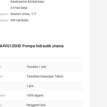
Kotak karton & kotak kayu
3-5 hari kerja
ayaran:
Western Union, T/T
mpuan:
500 set/bulan
A4VG125HD Pompa hidraulik utama
:
Tersedia 1 unit
an:
Tawarkan Dukungan Teknis
1 pcs
aran:
100% diganti
i:
Pengganti Asli