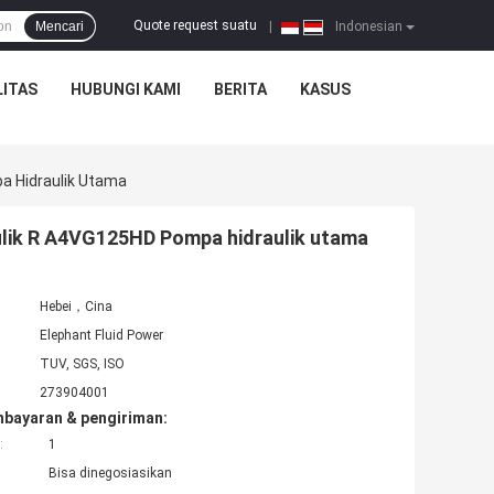
Quote request suatu
Mencari
|
Indonesian
ITAS
HUBUNGI KAMI
BERITA
KASUS
 Hidraulik Utama
ik R A4VG125HD Pompa hidraulik utama
Hebei，Cina
Elephant Fluid Power
TUV, SGS, ISO
273904001
mbayaran & pengiriman:
:
1
Bisa dinegosiasikan