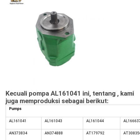
Kecuali pompa AL161041 ini, tentang , kami
juga memproduksi sebagai berikut:
Pumps
AL161041
AL161043
AL161044
AL16663
AN373834
AN374888
AT179792
AT30835