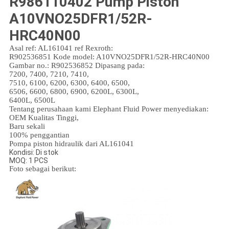
R986110402 Pump Piston
A10VNO25DFR1/52R-
HRC40N00
Asal ref: AL161041 ref Rexroth:
R902536851 Kode model: A10VNO25DFR1/52R-HRC40N00
Gambar no.: R902536852 Dipasang pada:
7200, 7400, 7210, 7410,
7510, 6100, 6200, 6300, 6400, 6500,
6506, 6600, 6800, 6900, 6200L, 6300L,
6400L, 6500L
Tentang perusahaan kami Elephant Fluid Power menyediakan:
OEM Kualitas Tinggi,
Baru sekali
100% penggantian
Pompa piston hidraulik dari AL161041
Kondisi: Di stok
MOQ: 1 PCS
Foto sebagai berikut: