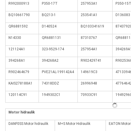
R992000913
P350-17T
257953A1
P350-15
BQ10661790
BQ213-1
253541A1
D136083
QR6881592
D140524
BQ103341619
8743792
N14330
QR6881131
87310767
QR68811
121124A1
323-9529-174
257954A1
394269A
394268A1
394268A2
R902429741
R902536
R902464679
PVE21AL-199142A4
149619C3
4713394
KAIS278188A1
74318DDZ
26996948
4776464
120114C91
1949302C1
70933C91
1949296
Motor hidraulik
DANF0SS Motor hidraulik
M+S Motor Hidraulik
EATON Motor 