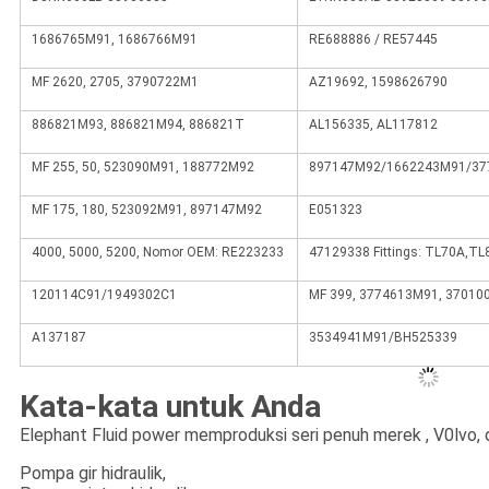
1686765M91, 1686766M91
RE688886 / RE57445
MF 2620, 2705, 3790722M1
AZ19692, 1598626790
886821M93, 886821M94, 886821T
AL156335, AL117812
MF 255, 50, 523090M91, 188772M92
897147M92/1662243M91/37
MF 175, 180, 523092M91, 897147M92
E051323
4000, 5000, 5200, Nomor OEM: RE223233
47129338 Fittings: TL70A,TL
120114C91/1949302C1
MF 399, 3774613M91, 37010
A137187
3534941M91/BH525339
Kata-kata untuk Anda
Elephant Fluid power memproduksi seri penuh merek , V0lvo, d
Pompa gir hidraulik,