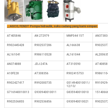
, , AGCO, FENDT Pompa hidraulik, suku cadang yang kami simpan.
AT405846
AN 272979
MMF044 15T
AN37383
R902445428
R902537286
AL166638
R902537
AL161041
R986110528
AL161044
AL20063
AN374888
JDJ-247A
AT310590
AT40858
A10FE28
AT308356
R902415753
R986110
R902427417
R992000735
G514940010011/
R910929
12/13/
G716940010013
G930940010011
G835940010010
1514066
R902536855
R902536856
G930940010021
R902537