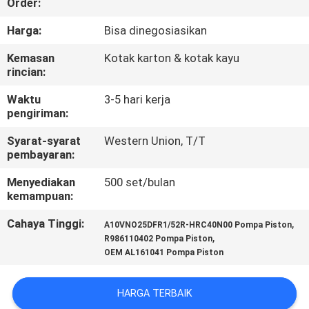
Order:
KUALITAS
Harga:
Bisa dinegosiasikan
HUBUNGI
Kemasan
Kotak karton & kotak kayu
rincian:
KAMI
Waktu
3-5 hari kerja
pengiriman:
BERITA
Syarat-syarat
Western Union, T/T
pembayaran:
KASUS
Menyediakan
500 set/bulan
kemampuan:
SITEMAP
Cahaya Tinggi:
,
A10VNO25DFR1/52R-HRC40N00 Pompa Piston
,
R986110402 Pompa Piston
PRIVACY
OEM AL161041 Pompa Piston
POLICY
HARGA TERBAIK