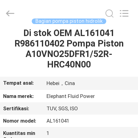
2026
Elephant
Fluid
Power
Co.,Ltd.
Bagian pompa piston hidrolik
All
Rights
Reserved.
Di stok OEM AL161041
RUMAH
R986110402 Pompa Piston
PRODUK
A10VNO25DFR1/52R-
HRC40N00
TENTANG
KAMI
Tempat asal:
Hebei，Cina
Nama merek:
Elephant Fluid Power
TUR
Sertifikasi:
TUV, SGS, ISO
PABRIK
Nomor model:
AL161041
KONTROL
Kuantitas min
1