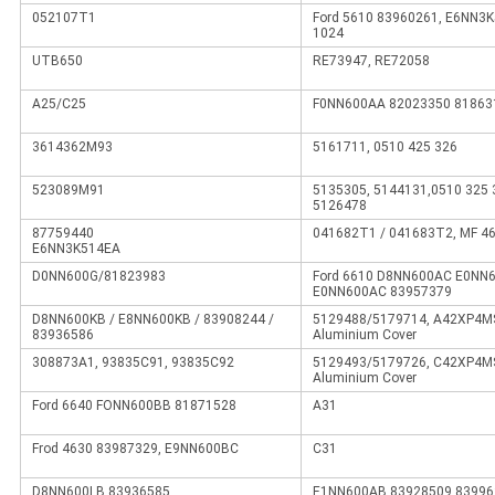
052107T1
Ford 5610 83960261, E6NN3K
1024
UTB650
RE73947, RE72058
A25/C25
F0NN600AA 82023350 81863
3614362M93
5161711, 0510 425 326
523089M91
5135305, 5144131,0510 325 
5126478
87759440
041682T1 / 041683T2, MF 4
E6NN3K514EA
D0NN600G/81823983
Ford 6610 D8NN600AC E0NN
E0NN600AC 83957379
D8NN600KB / E8NN600KB / 83908244 /
5129488/5179714, A42XP4MS 
83936586
Aluminium Cover
308873A1, 93835C91, 93835C92
5129493/5179726, C42XP4MS 
Aluminium Cover
Ford 6640 FONN600BB 81871528
A31
Frod 4630 83987329, E9NN600BC
C31
D8NN600LB 83936585
E1NN600AB 83928509 83996