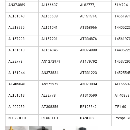
AN374889
AL166637
AL82777,
51M704
AL161043
AL166638
AL151514,
1456197
AL213995
AL161041,
AT368966
1440522
AL157203
AL157201,
AT334876
1456197
AL151513
AL154045
AN374888
1440522
AL82778
AN1272979
AT179792
1453729
AL161044
AN373834
AT331223
1452554
AT405846
AN272979
AN373834
AL16663
AL151513
AL82778
AT310590
AT40858
AL209259
AT308356
RE198342
TP1-60
NJFZ-DF10
REXROTH
DANFOS
Pompa Gi