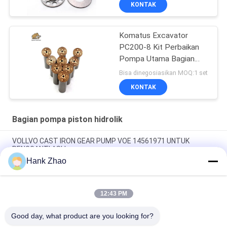
KONTAK
Komatus Excavator
PC200-8 Kit Perbaikan
Pompa Utama Bagian
Pompa Hidraulik Pompa
Bisa dinegosiasikan MOQ:1 set
Piston Layanan
KONTAK
Perbaikan Pemeliharaan
Bagian pompa piston hidrolik
VOLLVO CAST IRON GEAR PUMP VOE 14561971 UNTUK
PENGGANTI ASLI
Hank Zhao
VOLLVO CAST IRON GEAR PUMP VOE 14537295 UNTUK
PENGGANTI ASLI
12:43 PM
VOLLVO CAST IRON GEAR PUMP VOE 14782798 UNTUK
PENGGANTI ASLI
Good day, what product are you looking for?