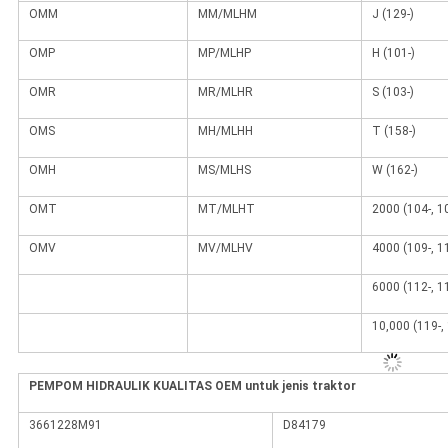
OMM
MM/MLHM
J (129-)
OMP
MP/MLHP
H (101-)
OMR
MR/MLHR
S (103-)
OMS
MH/MLHH
T (158-)
OMH
MS/MLHS
W (162-)
OMT
MT/MLHT
2000 (104-, 10
OMV
MV/MLHV
4000 (109-, 11
6000 (112-, 11
10,000 (119-, 
PEMPOM HIDRAULIK KUALITAS OEM untuk jenis traktor
3661228M91
D84179