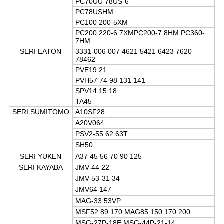
PC70UU 78US-6
PC78USHM
PC100 200-5XM
PC200 220-6 7XMPC200-7 8HM PC360-
7HM
SERI EATON
3331-006 007 4621 5421 6423 7620
78462
PVE19 21
PVH57 74 98 131 141
SPV14 15 18
TA45
SERI SUMITOMO
A10SF28
A20V064
PSV2-55 62 63T
SH50
SERI YUKEN
A37 45 56 70 90 125
SERI KAYABA
JMV-44 22
JMV-53-31 34
JMV64 147
MAG-33 53VP
MSF52 89 170 MAG85 150 170 200
MSG-27P-18E MSG-44P-21-14