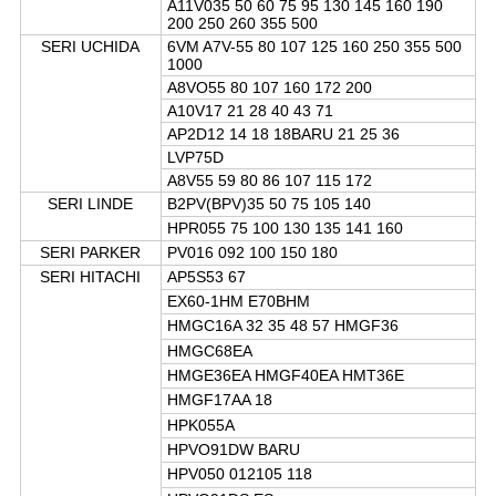
A11V035 50 60 75 95 130 145 160 190
200 250 260 355 500
SERI UCHIDA
6VM A7V-55 80 107 125 160 250 355 500
1000
A8VO55 80 107 160 172 200
A10V17 21 28 40 43 71
AP2D12 14 18 18BARU 21 25 36
LVP75D
A8V55 59 80 86 107 115 172
SERI LINDE
B2PV(BPV)35 50 75 105 140
HPR055 75 100 130 135 141 160
SERI PARKER
PV016 092 100 150 180
SERI HITACHI
AP5S53 67
EX60-1HM E70BHM
HMGC16A 32 35 48 57 HMGF36
HMGC68EA
HMGE36EA HMGF40EA HMT36E
HMGF17AA 18
HPK055A
HPVO91DW BARU
HPV050 012105 118