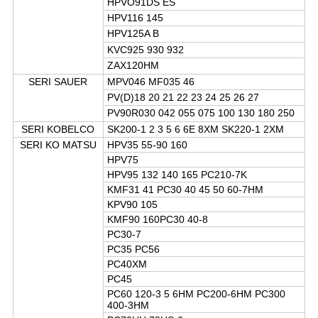
HPVO91DS ES
HPV116 145
HPV125A B
KVC925 930 932
ZAX120HM
SERI SAUER
MPV046 MF035 46
PV(D)18 20 21 22 23 24 25 26 27
PV90R030 042 055 075 100 130 180 250
SERI KOBELCO
SK200-1 2 3 5 6 6E 8XM SK220-1 2XM
SERI KO MATSU
HPV35 55-90 160
HPV75
HPV95 132 140 165 PC210-7K
KMF31 41 PC30 40 45 50 60-7HM
KPV90 105
KMF90 160PC30 40-8
PC30-7
PC35 PC56
PC40XM
PC45
PC60 120-3 5 6HM PC200-6HM PC300
400-3HM