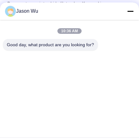
Pompa utama piston hidrolik tandem Kawasaki
K3V112DTP1F9R-9Y14-HV
Jason Wu
Pompa piston aksial perpindahan variabel tekanan tinggi
tugas berat Parker PV140R1K1T1NMMC.
10:36 AM
C101-25-LMS pompa gir hidraulik tugas berat
Good day, what product are you looking for?
Bad Request
Semua
Bagian Pompa 
Suku Cadang 
Piston Hidrolik
Pompa Hidrolik Vane
Suku Cadang Mesin 
Pompa Traktor 
Konstruksi
Hidraulik
Pompa Piston 
Motor Orbit Hidrolik
Hidraulik
Katup Arah Hidraulik
Unit Kemudi Orbitrol