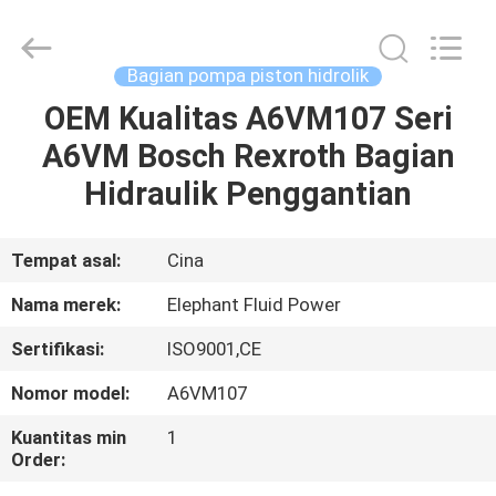
2026
Elephant
Fluid
Power
Co.,Ltd.
Bagian pompa piston hidrolik
All
Rights
Reserved.
OEM Kualitas A6VM107 Seri
RUMAH
A6VM Bosch Rexroth Bagian
PRODUK
Hidraulik Penggantian
TENTANG
Tempat asal:
Cina
KAMI
Nama merek:
Elephant Fluid Power
Sertifikasi:
ISO9001,CE
TUR
Nomor model:
A6VM107
PABRIK
Kuantitas min
1
Order:
KONTROL