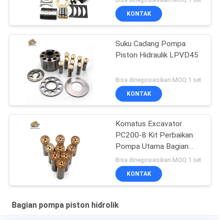
KONTAK
Suku Cadang Pompa
Piston Hidraulik LPVD45
Bisa dinegosiasikan MOQ:1 set
KONTAK
Komatus Excavator
PC200-8 Kit Perbaikan
Pompa Utama Bagian
Pompa Hidraulik Pompa
Bisa dinegosiasikan MOQ:1 set
Piston Layanan
KONTAK
Perbaikan Pemeliharaan
Bagian pompa piston hidrolik