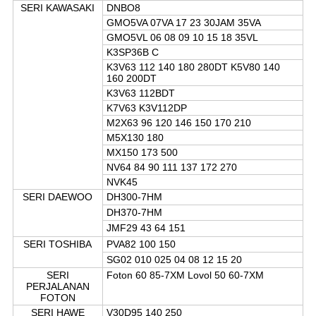
SERI KAWASAKI
DNBO8
GMO5VA 07VA 17 23 30JAM 35VA
GMO5VL 06 08 09 10 15 18 35VL
K3SP36B C
K3V63 112 140 180 280DT K5V80 140
160 200DT
K3V63 112BDT
K7V63 K3V112DP
M2X63 96 120 146 150 170 210
M5X130 180
MX150 173 500
NV64 84 90 111 137 172 270
NVK45
SERI DAEWOO
DH300-7HM
DH370-7HM
JMF29 43 64 151
SERI TOSHIBA
PVA82 100 150
SG02 010 025 04 08 12 15 20
SERI
Foton 60 85-7XM Lovol 50 60-7XM
PERJALANAN
FOTON
SERI HAWE
V30D95 140 250