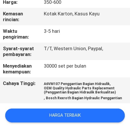
Harga:
350-600
KUALITAS
Kemasan
Kotak Karton, Kasus Kayu
rincian:
HUBUNGI
KAMI
Waktu
3-5 hari
pengiriman:
Syarat-syarat
T/T, Western Union, Paypal,
BERITA
pembayaran:
Menyediakan
30000 set per bulan
KASUS
kemampuan:
Cahaya Tinggi:
,
A6VM107 Penggantian Bagian Hidraulik
SITEMAP
OEM Quality Hydraulic Parts Replacement
(Penggantian Bagian Hidraulik Berkualitas)
,
Bosch Rexroth Bagian Hydraulic Penggantian
PRIVACY
POLICY
HARGA TERBAIK