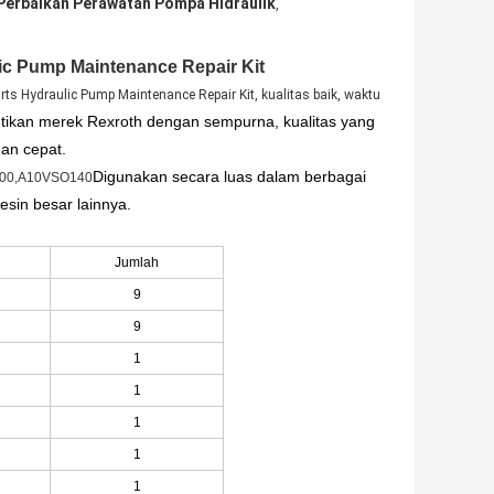
 Perbaikan Perawatan Pompa Hidraulik
,
c Pump Maintenance Repair Kit
 Hydraulic Pump Maintenance Repair Kit, kualitas baik, waktu
ikan merek Rexroth dengan sempurna, kualitas yang
an cepat.
Digunakan secara luas dalam berbagai
00,A10VSO140
esin besar lainnya.
Jumlah
9
9
1
1
1
1
1