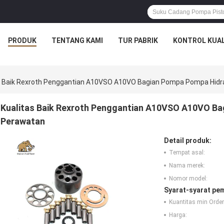
PRODUK
TENTANG KAMI
TUR PABRIK
KONTROL KUAL
s Baik Rexroth Penggantian A10VSO A10VO Bagian Pompa Pompa Hidrau
Kualitas Baik Rexroth Penggantian A10VSO A10VO Bag
Perawatan
Detail produk:
Tempat asal:
Nama merek:
Nomor model:
Syarat-syarat pe
Kuantitas min Order
Harga: