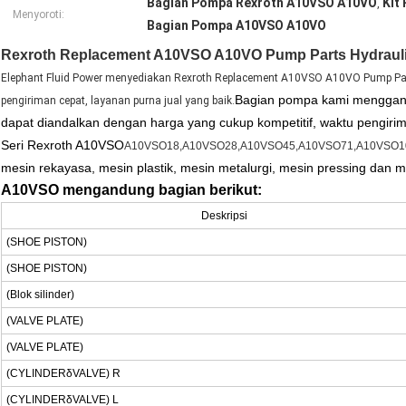
Bagian Pompa Rexroth A10VSO A10VO
Kit
,
Menyoroti:
Bagian Pompa A10VSO A10VO
Rexroth Replacement A10VSO A10VO Pump Parts Hydrauli
Elephant Fluid Power menyediakan Rexroth Replacement A10VSO A10VO Pump Parts
Bagian pompa kami menggant
pengiriman cepat, layanan purna jual yang baik.
dapat diandalkan dengan harga yang cukup kompetitif, waktu pengirim
Seri Rexroth A10VSO
A10VSO18,A10VSO28,A10VSO45,A10VSO71,A10VSO1
mesin rekayasa, mesin plastik, mesin metalurgi, mesin pressing dan m
A10VSO mengandung bagian berikut:
Deskripsi
(SHOE PISTON)
(SHOE PISTON)
(Blok silinder)
(VALVE PLATE)
(VALVE PLATE)
(CYLINDERδVALVE) R
(CYLINDERδVALVE) L