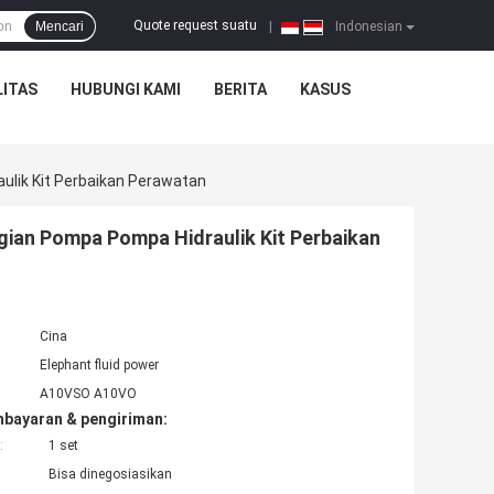
Quote request suatu
Mencari
|
Indonesian
ITAS
HUBUNGI KAMI
BERITA
KASUS
lik Kit Perbaikan Perawatan
ian Pompa Pompa Hidraulik Kit Perbaikan
Cina
Elephant fluid power
A10VSO A10VO
mbayaran & pengiriman:
:
1 set
Bisa dinegosiasikan