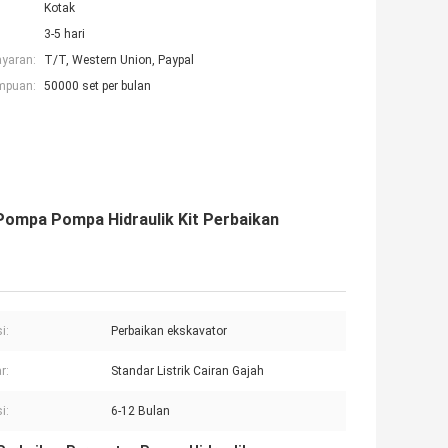
Kotak
3-5 hari
ayaran:
T/T, Western Union, Paypal
mpuan:
50000 set per bulan
Pompa Pompa Hidraulik Kit Perbaikan
i:
Perbaikan ekskavator
r:
Standar Listrik Cairan Gajah
i:
6-12 Bulan