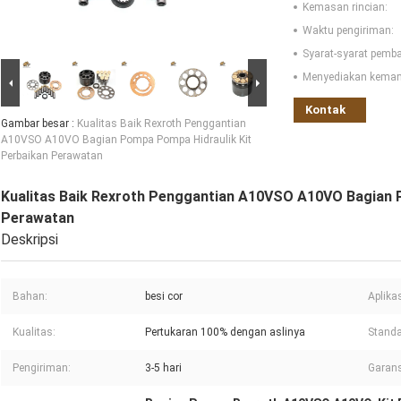
Kemasan rincian:
Waktu pengiriman:
Syarat-syarat pemb
Menyediakan kema
Kontak
Gambar besar :
Kualitas Baik Rexroth Penggantian
A10VSO A10VO Bagian Pompa Pompa Hidraulik Kit
Perbaikan Perawatan
Kualitas Baik Rexroth Penggantian A10VSO A10VO Bagian 
Perawatan
Deskripsi
Bahan:
besi cor
Aplikas
Kualitas:
Pertukaran 100% dengan aslinya
Standa
Pengiriman:
3-5 hari
Garans