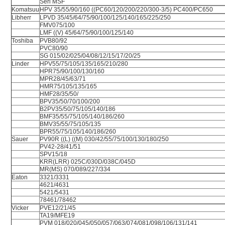
Seri MSF
Komatsuu
HPV 35/55/90/160 ((PC60/120/200/220/300-3/5) PC400/PC650
Libherr
LPVD 35/45/64/75/90/100/125/140/165/225/250
FMV075/100
LMF ((V) 45/64/75/90/100/125/140
Toshiba
PVB80/92
PVC80/90
SG 015/02/025/04/08/12/15/17/20/25
Linder
HPV55/75/105/135/165/210/280
HPR75/90/100/130/160
MPR28/45/63/71
HMR75/105/135/165
HMF28/35/50/
BPV35/50/70/100/200
B2PV35/50/75/105/140/186
BMF35/55/75/105/140/186/260
BMV35/55/75/105/135
BPR55/75/105/140/186/260
Sauer
PV90R ((L) ((M) 030/42/55/75/100/130/180/250
PV42-28/41/51
SPV15/18
KRR(LRR) 025C/030D/038C/045D
MR(MS) 070/089/227/334
Eaton
3321/3331
4621/4631
5421/5431
78461/78462
Vicker
PVE12/21/45
TA19/MFE19
PVM 018/020/045/050/057/063/074/081/098/106/131/141