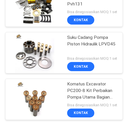
Pvh131
Bisa dinegosiasikan MOQ:1 set
KONTAK
Suku Cadang Pompa
Piston Hidraulik LPVD45
Bisa dinegosiasikan MOQ:1 set
KONTAK
Komatus Excavator
PC200-8 Kit Perbaikan
Pompa Utama Bagian
Pompa Hidraulik Pompa
Bisa dinegosiasikan MOQ:1 set
Piston Layanan
KONTAK
Perbaikan Pemeliharaan