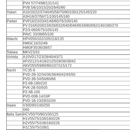
PVH 57/74/98/131/141
PVB 5/6/10/15/20/29/45/90
Yuken
A10/16/22/37/40/45/56/70/90/100/125/145/220
A3H16/37/56/71/100/145/180
Parker
PVP16/23/33/41/48/60/76/100/140
PV 016/020/023/028/032/040/046/063/080/092/140/180/270
P2/3-060/075/105/145
PAVC 33/38/65/100
Hitachi
HPV050/102/105/118/135
HMGC16/32/48
HMGF35/36/38/57
Tokiwa
MKV23/33
Uchida
A10VD17/23/28/40/43/71
AP2D12/14/18/21/25/28/36/38/42
A8VO55/59/80/86/107/115/172
Nachi
YC35-6
PVD-2B-32/34/36/38/40/42/45/50
PVD-3B-54/56/60/66
PZ-6B-180/220
PVK-2B-50/505
PZ-4B-100
PVD-00B-14/16P
PVD-1B-23/28/32/34
Hawe
V30D95/140/250
V60
Italia Sam
HCV50/70/90/100/125
H1V55/75/108/160/226
H2V55/75/108/160/226
H1C55/75/108/1