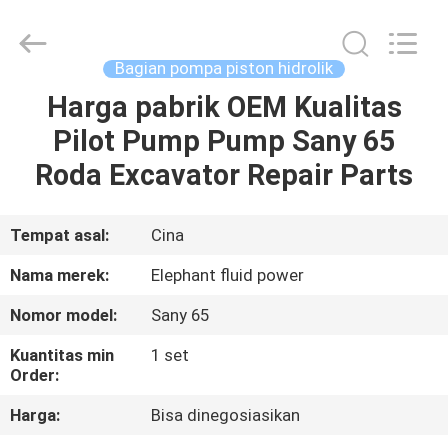
2026
Elephant
Fluid
Power
Co.,Ltd.
Bagian pompa piston hidrolik
All
Rights
Reserved.
Harga pabrik OEM Kualitas
RUMAH
Pilot Pump Pump Sany 65
PRODUK
Roda Excavator Repair Parts
TENTANG
Tempat asal:
Cina
KAMI
Nama merek:
Elephant fluid power
Nomor model:
Sany 65
TUR
Kuantitas min
1 set
PABRIK
Order:
Harga:
Bisa dinegosiasikan
KONTROL