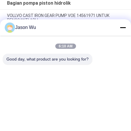
Bagian pompa piston hidrolik
VOLLVO CAST IRON GEAR PUMP VOE 14561971 UNTUK
PENGGANTI ASLI
Jason Wu
VOLLVO CAST IRON GEAR PUMP VOE 14537295 UNTUK
PENGGANTI ASLI
6:10 AM
VOLLVO CAST IRON GEAR PUMP VOE 14782798 UNTUK
PENGGANTI ASLI
Good day, what product are you looking for?
Bad Request
Semua
Bagian Pompa 
Suku Cadang 
Piston Hidrolik
Pompa Hidrolik Vane
Suku Cadang Mesin 
Pompa Traktor 
Konstruksi
Hidraulik
Pompa Piston 
Motor Orbit Hidrolik
Hidraulik