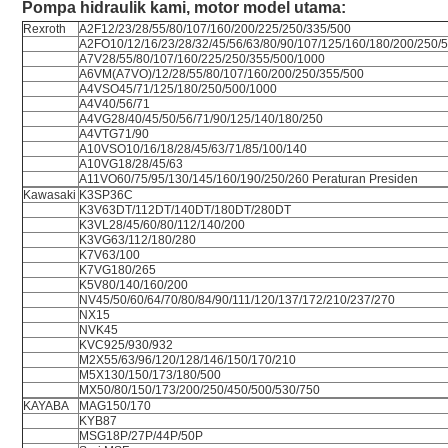
Pompa hidraulik kami, motor model utama:
Rexroth
A2F12/23/28/55/80/107/160/200/225/250/335/500
A2FO10/12/16/23/28/32/45/56/63/80/90/107/125/160/180/200/250/
A7V28/55/80/107/160/225/250/355/500/1000
A6VM(A7VO)/12/28/55/80/107/160/200/250/355/500
A4VSO45/71/125/180/250/500/1000
A4V40/56/71
A4VG28/40/45/50/56/71/90/125/140/180/250
A4VTG71/90
A10VSO10/16/18/28/45/63/71/85/100/140
A10VG18/28/45/63
A11VO60/75/95/130/145/160/190/250/260 Peraturan Presiden
Kawasaki
K3SP36C
K3V63DT/112DT/140DT/180DT/280DT
K3VL28/45/60/80/112/140/200
K3VG63/112/180/280
K7V63/100
K7VG180/265
K5V80/140/160/200
NV45/50/60/64/70/80/84/90/111/120/137/172/210/237/270
NX15
NVK45
KVC925/930/932
M2X55/63/96/120/128/146/150/170/210
M5X130/150/173/180/500
MX50/80/150/173/200/250/450/500/530/750
KAYABA
MAG150/170
KYB87
MSG18P/27P/44P/50P