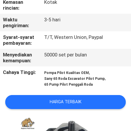
Kemasan
Kotak
KUALITAS
rincian:
Waktu
3-5 hari
HUBUNGI
pengiriman:
KAMI
Syarat-syarat
T/T, Western Union, Paypal
pembayaran:
BERITA
Menyediakan
50000 set per bulan
kemampuan:
KASUS
Cahaya Tinggi:
,
Pompa Pilot Kualitas OEM
,
Sany 65 Roda Excavator Pilot Pump
65 Pump Pilot Penggali Roda
SITEMAP
HARGA TERBAIK
PRIVACY
POLICY