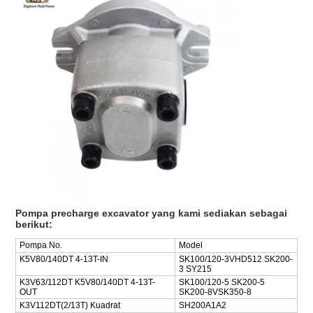
Pompa precharge excavator yang kami sediakan sebagai
berikut:
Pompa No.
Model
K5V80/140DT 4-13T-IN
SK100/120-3VHD512 SK200-
3 SY215
K3V63/112DT K5V80/140DT 4-13T-
SK100/120-5 SK200-5
OUT
SK200-8VSK350-8
K3V112DT(2/13T) Kuadrat
SH200A1A2