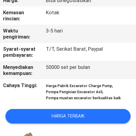
Harga:
Bisa dinegosiasikan
KUALITAS
Kemasan
Kotak
rincian:
HUBUNGI
Waktu
3-5 hari
KAMI
pengiriman:
Syarat-syarat
T/T, Serikat Barat, Paypal
BERITA
pembayaran:
Menyediakan
50000 set per bulan
KASUS
kemampuan:
Cahaya Tinggi:
,
Harga Pabrik Excavator Charge Pump
SITEMAP
,
Pompa Pengisian Excavator Asli
Pompa muatan excavator berkualitas baik
PRIVACY
HARGA TERBAIK
POLICY