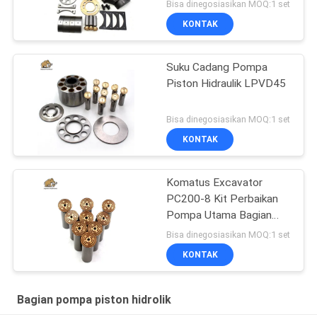
Bisa dinegosiasikan MOQ:1 set
KONTAK
Suku Cadang Pompa
Piston Hidraulik LPVD45
Bisa dinegosiasikan MOQ:1 set
KONTAK
Komatus Excavator
PC200-8 Kit Perbaikan
Pompa Utama Bagian
Pompa Hidraulik Pompa
Bisa dinegosiasikan MOQ:1 set
Piston Layanan
KONTAK
Perbaikan Pemeliharaan
Bagian pompa piston hidrolik