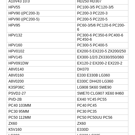
A10V43 10.0
HD250 HD307
HPV55
PC100-3/5 PC120-3/5
HPV90 ((PC200-3)
PC200-3 PC220-3
HPV90 ((PC200-5)
PC200-5 PC220-5
HPV95
PC60-3/5/6 PC120-6 PC200-
6
HPV132
PC300-6 PC350-6 PC400-6
PC450-6
HPV160
PC300-5 PC400-5
HPV0102
EX200-5 EX220-5 ZX200/250
HPV145
EX300-1/2/3 ZX330/350/360
HPV091DW
EX120-2 EX200-2 EX220-2
A8V0140
DH370
A8V0160
E330 E330B LG360
A8V0200
E330C DH420 LG360
K3SP36C
LG908 SK60 SWE90
PSVD2-27
SWE70 CLG907 XE60 IHI60
PVD-2B
EX40 YC45 PC55
PC40 103MM
PC40 PC45
PC30 95MM
PC30 PC35
PC50 112MM
PC50 PC50UU PC56
ZX60
ZX60
K5V160
E330D