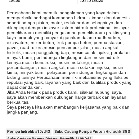
LG200
LG220 LG225
Perusahaan kami memiliki pengalaman yang kaya dalam
memperbaiki berbagai komponen hidraulik impor dan domestik
seperti pompa piston, motor, reduktor dan sebagainya.dan
dilengkapi dengan insinyur sistem hidrolik profesional, insinyur
pemeliharaan memiliki pengalaman pemeliharaan praktis yang
kaya. produk yang banyak digunakan dalam roadheaders,
excavators, mixer beton, truk pompa beton, pompa stasiun,
paver, road rollers,mesin pencampur jalan, mesin angkat
hidrolik, mesin penggulung baja, mesin cetak injeksi, peralatan
minyak bumi, perlindungan lingkungan dan mesin hidrolik
lainnya.mesin konstruksi, mesin metalurgi, mesin
pertambangan, mesin angkat, mesin cetakan injeksi, mesin
kimia, minyak bumi, pelayaran, perlindungan lingkungan dan
bidang lainnya.Perusahaan memiliki mekanisme yang fleksibel,
reputasi yang baik, layanan yang baik dan kualitas produk yang
dapat diandalkan.
Jika Anda tertarik pada produk kami, silakan hubungi saya,
saya akan memberikan dukungan harga terbaik dan layanan
berkualitas.
Saya percaya kita akan membangun kerjasama yang baik dan
jangka panjang.
Pompa hidrolik a10vd43
Suku Cadang Pompa Piston Hidraulik SGS