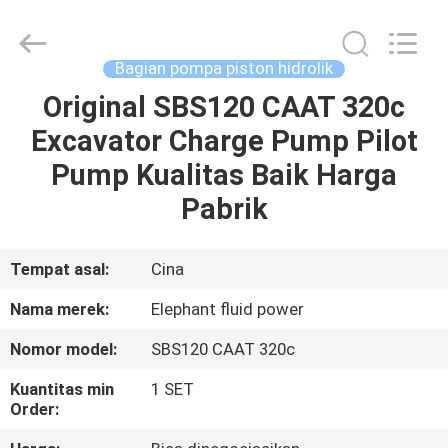
2026
Elephant
Fluid
Power
Co.,Ltd.
Bagian pompa piston hidrolik
All
Rights
Reserved.
Original SBS120 CAAT 320c
RUMAH
Excavator Charge Pump Pilot
PRODUK
Pump Kualitas Baik Harga
Pabrik
TENTANG
KAMI
Tempat asal:
Cina
Nama merek:
Elephant fluid power
TUR
Nomor model:
SBS120 CAAT 320c
PABRIK
Kuantitas min
1 SET
Order:
KONTROL