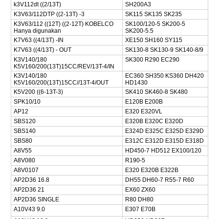
k3V112dt ((2/13T)
SH200A3
K3V63/112DTP ((2-13T) -3
SK115 SK135 SK235
K3V63/112 ((12T) ((2-12T) KOBELCO
SK100/120-5 SK200-5
Hanya digunakan
SK200-5.5
K7V63 ((4/13T) -IN
XE150 SH160 SY115
K7V63 ((4/13T) - OUT
SK130-8 SK130-9 SK140-8/9
K3V140/180
SK300 R290 EC290
K5V160/200(13T)15CC/REV/13T-4/IN
K3V140/180
EC360 SH350 KS360 DH420
K5V160/200(13T)15CC//13T-4/OUT
HD1430
K5V200 ((6-13T-3)
SK410 SK460-8 SK480
SPK10/10
E120B E200B
AP12
E320 E320VL
SBS120
E320B E320C E320D
SBS140
E324D E325C E325D E329D
SBS80
E312C E312D E315D E318D
A8V55
HD450-7 HD512 EX100/120
A8V080
R190-5
A8V0107
E320 E320B E322B
AP2D36 16.8
DH55 DH60-7 R55-7 R60
AP2D36 21
EX60 ZX60
AP2D36 SINGLE
R80 DH80
A10V43 9.0
E307 E70B