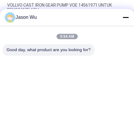
VOLLVO CAST IRON GEAR PUMP VOE 14561971 UNTUK
PENGGANTI ASLI
Jason Wu
VOLLVO CAST IRON GEAR PUMP VOE 14537295 UNTUK
PENGGANTI ASLI
5:54 AM
VOLLVO CAST IRON GEAR PUMP VOE 14782798 UNTUK
PENGGANTI ASLI
Good day, what product are you looking for?
Bad Request
Semua
Bagian Pompa 
Suku Cadang 
Piston Hidrolik
Pompa Hidrolik Vane
Suku Cadang Mesin 
Pompa Traktor 
Konstruksi
Hidraulik
Pompa Piston 
Motor Orbit Hidrolik
Hidraulik