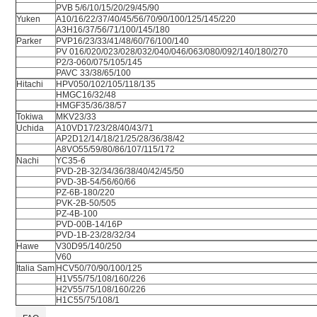
PVB 5/6/10/15/20/29/45/90
Yuken
A10/16/22/37/40/45/56/70/90/100/125/145/220
A3H16/37/56/71/100/145/180
Parker
PVP16/23/33/41/48/60/76/100/140
PV 016/020/023/028/032/040/046/063/080/092/140/180/270
P2/3-060/075/105/145
PAVC 33/38/65/100
Hitachi
HPV050/102/105/118/135
HMGC16/32/48
HMGF35/36/38/57
Tokiwa
MKV23/33
Uchida
A10VD17/23/28/40/43/71
AP2D12/14/18/21/25/28/36/38/42
A8VO55/59/80/86/107/115/172
Nachi
YC35-6
PVD-2B-32/34/36/38/40/42/45/50
PVD-3B-54/56/60/66
PZ-6B-180/220
PVK-2B-50/505
PZ-4B-100
PVD-00B-14/16P
PVD-1B-23/28/32/34
Hawe
V30D95/140/250
V60
Italia Sam
HCV50/70/90/100/125
H1V55/75/108/160/226
H2V55/75/108/160/226
H1C55/75/108/1