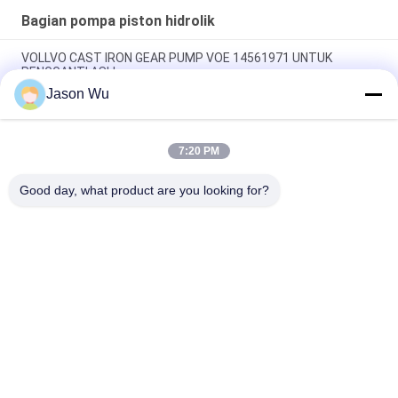
Bagian pompa piston hidrolik
VOLLVO CAST IRON GEAR PUMP VOE 14561971 UNTUK
PENGGANTI ASLI
Jason Wu
VOLLVO CAST IRON GEAR PUMP VOE 14537295 UNTUK
PENGGANTI ASLI
7:20 PM
VOLLVO CAST IRON GEAR PUMP VOE 14782798 UNTUK
PENGGANTI ASLI
Good day, what product are you looking for?
Bad Request
Semua
Bagian Pompa 
Suku Cadang 
Piston Hidrolik
Pompa Hidrolik Vane
Suku Cadang Mesin 
Pompa Traktor 
Konstruksi
Hidraulik
Pompa Piston 
Motor Orbit Hidrolik