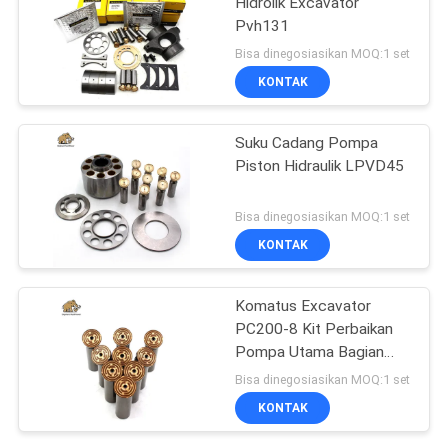
Hidrolik Excavator
Pvh131
Bisa dinegosiasikan MOQ:1 set
KONTAK
Suku Cadang Pompa
Piston Hidraulik LPVD45
Bisa dinegosiasikan MOQ:1 set
KONTAK
Komatus Excavator
PC200-8 Kit Perbaikan
Pompa Utama Bagian
Pompa Hidraulik Pompa
Bisa dinegosiasikan MOQ:1 set
Piston Layanan
KONTAK
Perbaikan Pemeliharaan