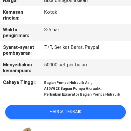
Harga:
Bisa dinegosiasikan
KUALITAS
Kemasan
Kotak
rincian:
HUBUNGI
Waktu
3-5 hari
KAMI
pengiriman:
Syarat-syarat
T/T, Serikat Barat, Paypal
BERITA
pembayaran:
Menyediakan
50000 set per bulan
KASUS
kemampuan:
Cahaya Tinggi:
,
Bagian Pompa Hidraulik Asli
SITEMAP
,
A10VG28 Bagian Pompa Hidraulik
Perbaikan Excavator Bagian Pompa Hidraulik
PRIVACY
HARGA TERBAIK
POLICY