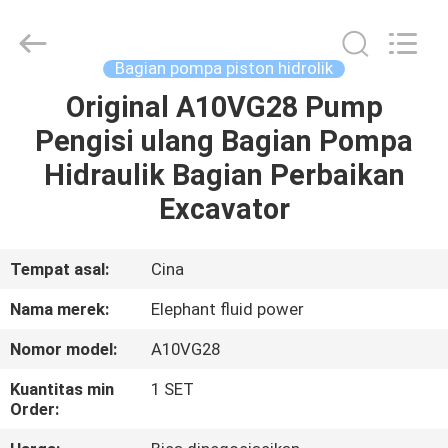
2026
Elephant
Fluid
Power
Co.,Ltd.
Bagian pompa piston hidrolik
All
Rights
Reserved.
Original A10VG28 Pump
RUMAH
Pengisi ulang Bagian Pompa
PRODUK
Hidraulik Bagian Perbaikan
Excavator
TENTANG
KAMI
Tempat asal:
Cina
Nama merek:
Elephant fluid power
TUR
Nomor model:
A10VG28
PABRIK
Kuantitas min
1 SET
Order:
KONTROL