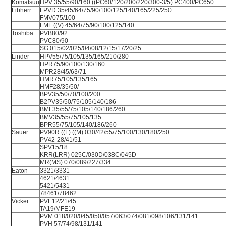
Komatsuu
HPV 35/55/90/160 ((PC60/120/200/220/300-3/5) PC400/PC650
Libherr
LPVD 35/45/64/75/90/100/125/140/165/225/250
FMV075/100
LMF ((V) 45/64/75/90/100/125/140
Toshiba
PVB80/92
PVC80/90
SG 015/02/025/04/08/12/15/17/20/25
Linder
HPV55/75/105/135/165/210/280
HPR75/90/100/130/160
MPR28/45/63/71
HMR75/105/135/165
HMF28/35/50/
BPV35/50/70/100/200
B2PV35/50/75/105/140/186
BMF35/55/75/105/140/186/260
BMV35/55/75/105/135
BPR55/75/105/140/186/260
Sauer
PV90R ((L) ((M) 030/42/55/75/100/130/180/250
PV42-28/41/51
SPV15/18
KRR(LRR) 025C/030D/038C/045D
MR(MS) 070/089/227/334
Eaton
3321/3331
4621/4631
5421/5431
78461/78462
Vicker
PVE12/21/45
TA19/MFE19
PVM 018/020/045/050/057/063/074/081/098/106/131/141
PVH 57/74/98/131/141