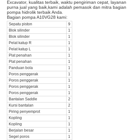
Excavator, kualitas terbaik, waktu pengiriman cepat, layanan
purna jual yang baik,kami adalah pemasok dan mitra bagian
pompa hidrolik terbaik Anda.
Bagian pompa A10VG28 kami:
Sepatu piston
9
Blok silinder
1
Blok silinder
1
Pelat katup R
1
Pelat katup L
1
Plat penahan
1
Plat penahan
1
Panduan bola
1
Poros penggerak
1
Poros penggerak
1
Poros penggerak
1
Poros penggerak
1
Bantalan Saddle
2
Kursi bantalan
2
Piring penyemprot
1
Kopling
1
Kopling
1
Berjalan besar
1
Segel poros
1