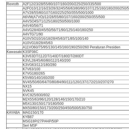
Rexroth
A2F12/23/28/55/80/107/160/200/225/250/335/500
A2FO10/12/16/23/28/32/45/56/63/80/90/107/125/160/180/200/250/
A7V28/55/80/107/160/225/250/355/500/1000
A6VM(A7VO)/12/28/55/80/107/160/200/250/355/500
A4VSO45/71/125/180/250/500/1000
A4V40/56/71
A4VG28/40/45/50/56/71/90/125/140/180/250
A4VTG71/90
A10VSO10/16/18/28/45/63/71/85/100/140
A10VG18/28/45/63
A11VO60/75/95/130/145/160/190/250/260 Peraturan Presiden
Kawasaki
K3SP36C
K3V63DT/112DT/140DT/180DT/280DT
K3VL28/45/60/80/112/140/200
K3VG63/112/180/280
K7V63/100
K7VG180/265
K5V80/140/160/200
NV45/50/60/64/70/80/84/90/111/120/137/172/210/237/270
NX15
NVK45
KVC925/930/932
M2X55/63/96/120/128/146/150/170/210
M5X130/150/173/180/500
MX50/80/150/173/200/250/450/500/530/750
KAYABA
MAG150/170
KYB87
MSG18P/27P/44P/50P
Seri MSF