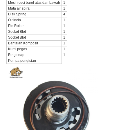
Mesin cuci barel atas dan bawah
1
Mata air spiral
1
Disk Spring
4
O cincin
1
Pin Roller
1
Socket Blot
1
Socket Blot
1
Bantalan Komposit
1
Kursi pegas
1
Ring snap
1
Pompa pengisian