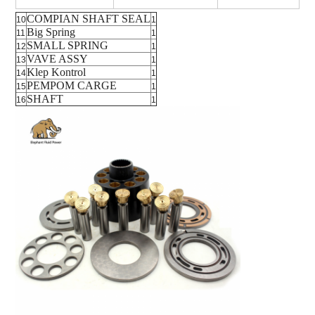
COMPIAN SHAFT SEAL
10
1
Big Spring
11
1
SMALL SPRING
12
1
VAVE ASSY
13
1
Klep Kontrol
14
1
PEMPOM CARGE
15
1
SHAFT
16
1