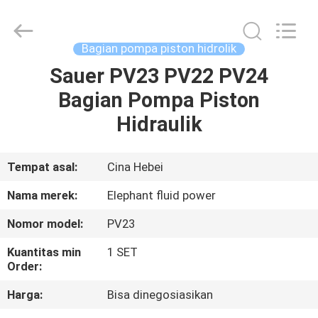
2026
Elephant
Fluid
Power
Co.,Ltd.
Bagian pompa piston hidrolik
All
Rights
Reserved.
Sauer PV23 PV22 PV24
RUMAH
Bagian Pompa Piston
PRODUK
Hidraulik
TENTANG
Tempat asal:
Cina Hebei
KAMI
Nama merek:
Elephant fluid power
Nomor model:
PV23
TUR
Kuantitas min
1 SET
PABRIK
Order:
Harga:
Bisa dinegosiasikan
KONTROL