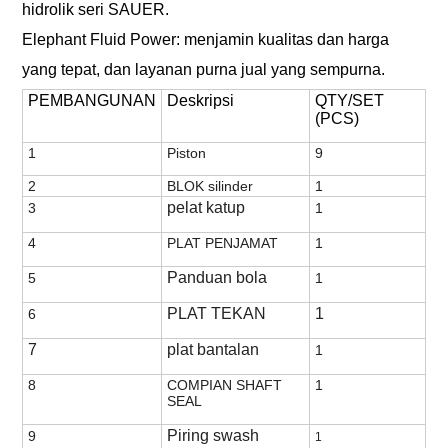
hidrolik seri SAUER.
Elephant Fluid Power: menjamin kualitas dan harga
yang tepat, dan layanan purna jual yang sempurna.
PEMBANGUNAN
Deskripsi
QTY/SET
(PCS)
1
Piston
9
2
BLOK silinder
1
pelat katup
3
1
4
PLAT PENJAMAT
1
Panduan bola
5
1
PLAT TEKAN
1
6
7
plat bantalan
1
8
COMPIAN SHAFT
1
SEAL
Piring swash
9
1