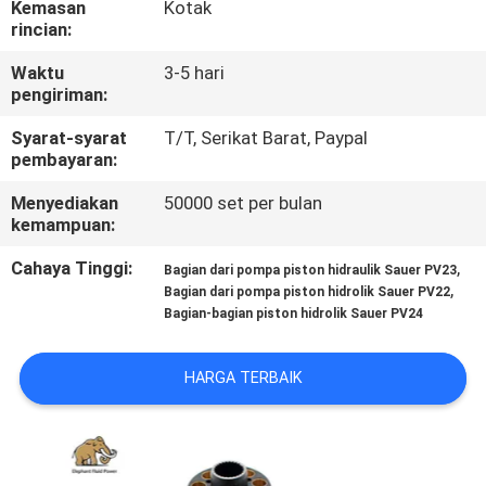
Kemasan
Kotak
KUALITAS
rincian:
Waktu
3-5 hari
HUBUNGI
pengiriman:
KAMI
Syarat-syarat
T/T, Serikat Barat, Paypal
pembayaran:
BERITA
Menyediakan
50000 set per bulan
kemampuan:
KASUS
Cahaya Tinggi:
,
Bagian dari pompa piston hidraulik Sauer PV23
,
Bagian dari pompa piston hidrolik Sauer PV22
Bagian-bagian piston hidrolik Sauer PV24
SITEMAP
HARGA TERBAIK
PRIVACY
POLICY