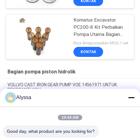
KONTAK
Komatus Excavator
PC200-8 Kit Perbaikan
Pompa Utama Bagian
Pompa Hidraulik Pompa
Bisa dinegosiasikan MOQ:1 set
Piston Layanan
KONTAK
Perbaikan Pemeliharaan
Bagian pompa piston hidrolik
VOLLVO CAST IRON GEAR PUMP VOE 14561971 UNTUK
PENGGANTI ASLI
Alyssa
VOLLVO CAST IRON GEAR PUMP VOE 14537295 UNTUK
PENGGANTI ASLI
10:44 AM
VOLLVO CAST IRON GEAR PUMP VOE 14782798 UNTUK
PENGGANTI ASLI
Good day, what product are you looking for?