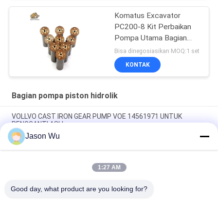
Komatus Excavator
PC200-8 Kit Perbaikan
Pompa Utama Bagian
Pompa Hidraulik Pompa
Bisa dinegosiasikan MOQ:1 set
Piston Layanan
KONTAK
Perbaikan Pemeliharaan
Bagian pompa piston hidrolik
VOLLVO CAST IRON GEAR PUMP VOE 14561971 UNTUK
PENGGANTI ASLI
Jason Wu
VOLLVO CAST IRON GEAR PUMP VOE 14537295 UNTUK
PENGGANTI ASLI
1:27 AM
VOLLVO CAST IRON GEAR PUMP VOE 14782798 UNTUK
PENGGANTI ASLI
Good day, what product are you looking for?
Bad Request
Semua