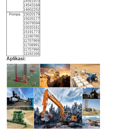
14561970
14543168
14602252
Pompa
15020179
15020177
15079594
15020161
15191773
11190766
11707969
11708991
11707966
11192166
Aplikasi: