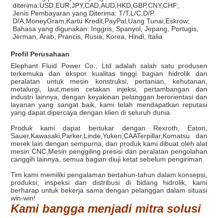
diterima:USD,EUR,JPY,CAD,AUD,HKD,GBP,CNY,CHF;
Jenis Pembayaran yang Diterima: T/T,L/C,D/P
D/A,MoneyGram,Kartu Kredit,PayPal,Uang Tunai,Eskrow;
Bahasa yang digunakan: Inggris, Spanyol, Jepang, Portugis,
Jerman, Arab, Prancis, Rusia, Korea, Hindi, Italia
Profil Perusahaan
Elephant Fluid Power Co., Ltd adalah salah satu produsen
terkemuka dan ekspor kualitas tinggi bagian hidrolik dan
peralatan untuk mesin konstruksi, pertanian, kehutanan,
metalurgi, laut,mesin cetakan injeksi, pertambangan dan
industri lainnya, dengan keyakinan pelanggan berorientasi dan
layanan yang sangat baik, kami telah mendapatkan reputasi
yang dapat dipercaya dengan klien di seluruh dunia.
Produk kami dapat bertukar dengan Rexroth, Eaton,
Sauer,Kawasaki,Parker,Linde,Yuken,CAATerpillar,Komatsu dan
merek lain dengan sempurna, dan produk kami dibuat oleh alat
mesin CNC,Mesin penggiling presisi dan peralatan pengolahan
canggih lainnya, semua bagian diuji ketat sebelum pengiriman.
Tim kami memiliki pengalaman bertahun-tahun dalam konsepsi,
produksi, inspeksi dan distribusi di bidang hidrolik, kami
berharap untuk bekerja sama dengan pelanggan dalam situasi
win-win!
Kami bangga menjadi mitra solusi