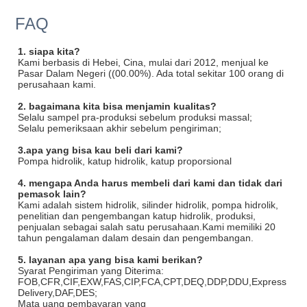
FAQ
1. siapa kita?
Kami berbasis di Hebei, Cina, mulai dari 2012, menjual ke
Pasar Dalam Negeri ((00.00%). Ada total sekitar 100 orang di
perusahaan kami.
2. bagaimana kita bisa menjamin kualitas?
Selalu sampel pra-produksi sebelum produksi massal;
Selalu pemeriksaan akhir sebelum pengiriman;
3.apa yang bisa kau beli dari kami?
Pompa hidrolik, katup hidrolik, katup proporsional
4. mengapa Anda harus membeli dari kami dan tidak dari
pemasok lain?
Kami adalah sistem hidrolik, silinder hidrolik, pompa hidrolik,
penelitian dan pengembangan katup hidrolik, produksi,
penjualan sebagai salah satu perusahaan.Kami memiliki 20
tahun pengalaman dalam desain dan pengembangan.
5. layanan apa yang bisa kami berikan?
Syarat Pengiriman yang Diterima:
FOB,CFR,CIF,EXW,FAS,CIP,FCA,CPT,DEQ,DDP,DDU,Express
Delivery,DAF,DES;
Mata uang pembayaran yang