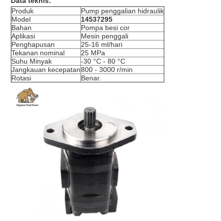
Data teknis:
Produk
Pump penggalian hidraulik
Model
14537295
Bahan
Pompa besi cor
Aplikasi
Mesin penggali
Penghapusan
25-16 ml/hari
Tekanan nominal
25 MPa
Suhu Minyak
-30 °C - 80 °C
Jangkauan kecepatan
800 - 3000 r/min
Rotasi
Benar.