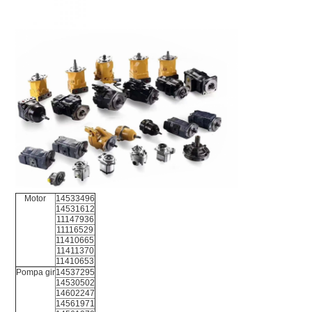
Motor
14533496
14531612
11147936
11116529
11410665
11411370
11410653
Pompa gir
14537295
14530502
14602247
14561971