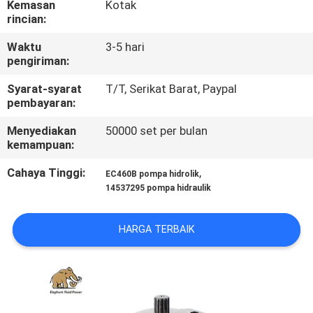
Kemasan
Kotak
KUALITAS
rincian:
Waktu
3-5 hari
HUBUNGI
pengiriman:
KAMI
Syarat-syarat
T/T, Serikat Barat, Paypal
pembayaran:
BERITA
Menyediakan
50000 set per bulan
kemampuan:
KASUS
Cahaya Tinggi:
,
EC460B pompa hidrolik
14537295 pompa hidraulik
SITEMAP
HARGA TERBAIK
PRIVACY
POLICY