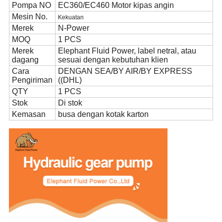
Pompa NO
EC360/EC460 Motor kipas angin
Mesin No.
Kekuatan
Merek
N-Power
MOQ
1 PCS
Merek
Elephant Fluid Power, label netral, atau
dagang
sesuai dengan kebutuhan klien
Cara
DENGAN SEA/BY AIR/BY EXPRESS
Pengiriman
((DHL)
QTY
1 PCS
Stok
Di stok
Kemasan
busa dengan kotak karton