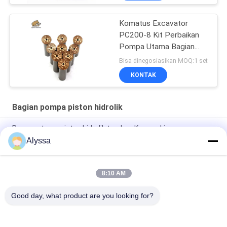
Komatus Excavator
PC200-8 Kit Perbaikan
Pompa Utama Bagian
Pompa Hidraulik Pompa
Bisa dinegosiasikan MOQ:1 set
Piston Layanan
KONTAK
Perbaikan Pemeliharaan
Bagian pompa piston hidrolik
Pompa utama piston hidrolik tandem Kawasaki
K3V112DTP1F9R-9Y14-HV
Alyssa
Pompa piston aksial perpindahan variabel tekanan tinggi
tugas berat Parker PV140R1K1T1NMMC.
8:10 AM
C101-25-LMS pompa gir hidraulik tugas berat
Good day, what product are you looking for?
Bad Request
Semua