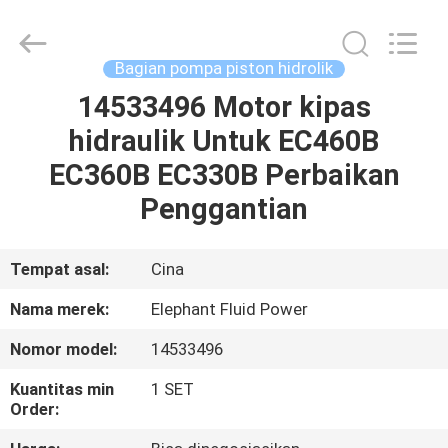
2026
Elephant
Fluid
Power
Co.,Ltd.
Bagian pompa piston hidrolik
All
Rights
Reserved.
14533496 Motor kipas
RUMAH
hidraulik Untuk EC460B
PRODUK
EC360B EC330B Perbaikan
Penggantian
TENTANG
KAMI
Tempat asal:
Cina
Nama merek:
Elephant Fluid Power
TUR
Nomor model:
14533496
PABRIK
Kuantitas min
1 SET
Order:
KONTROL