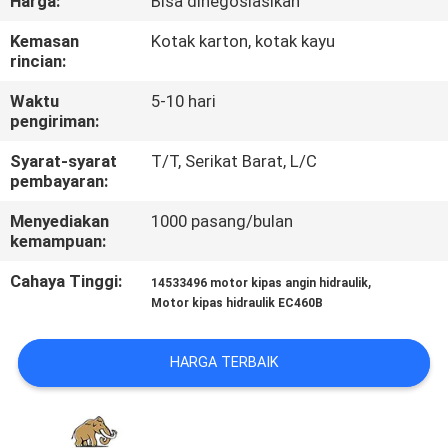
Harga:
Bisa dinegosiasikan
KUALITAS
Kemasan
Kotak karton, kotak kayu
rincian:
HUBUNGI
Waktu
5-10 hari
KAMI
pengiriman:
Syarat-syarat
T/T, Serikat Barat, L/C
BERITA
pembayaran:
Menyediakan
1000 pasang/bulan
KASUS
kemampuan:
Cahaya Tinggi:
,
14533496 motor kipas angin hidraulik
SITEMAP
Motor kipas hidraulik EC460B
PRIVACY
HARGA TERBAIK
POLICY