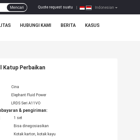
Quote request suatu
Mencari
|
Indonesian
ITAS
HUBUNGI KAMI
BERITA
KASUS
l Katup Perbaikan
Cina
Elephant Fluid Power
LRDS Seri A11VO
mbayaran & pengiriman:
:
1 set
Bisa dinegosiasikan
Kotak karton, kotak kayu