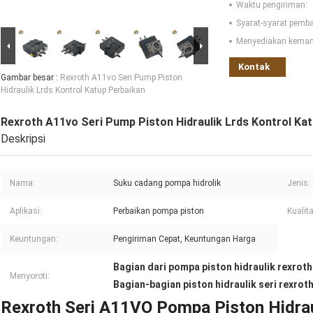
Waktu pengiriman:
Syarat-syarat pemb
Menyediakan kema
Kontak
Gambar besar :
Rexroth A11vo Seri Pump Piston
Hidraulik Lrds Kontrol Katup Perbaikan
Rexroth A11vo Seri Pump Piston Hidraulik Lrds Kontrol Ka
Deskripsi
Nama:
Suku cadang pompa hidrolik
Jenis:
Aplikasi:
Perbaikan pompa piston
Kualit
Keuntungan:
Pengiriman Cepat, Keuntungan Harga
Bagian dari pompa piston hidraulik rexrot
Menyoroti:
Bagian-bagian piston hidraulik seri rexrot
Rexroth Seri A11VO Pompa Piston Hidrau