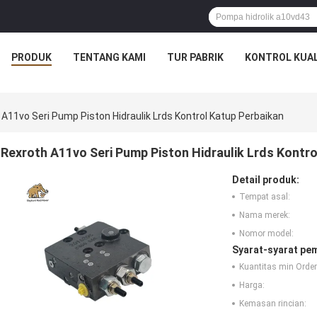
PRODUK
TENTANG KAMI
TUR PABRIK
KONTROL KUAL
 A11vo Seri Pump Piston Hidraulik Lrds Kontrol Katup Perbaikan
Rexroth A11vo Seri Pump Piston Hidraulik Lrds Kontro
Detail produk:
Tempat asal:
Nama merek:
Nomor model:
Syarat-syarat pe
Kuantitas min Order
Harga:
Kemasan rincian: