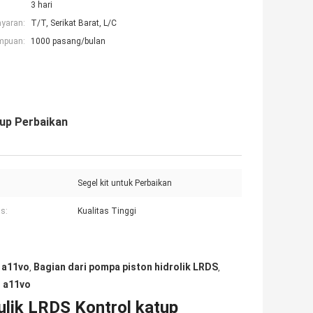
3 hari
ayaran:
T/T, Serikat Barat, L/C
mpuan:
1000 pasang/bulan
tup Perbaikan
Segel kit untuk Perbaikan
as:
Kualitas Tinggi
h a11vo
Bagian dari pompa piston hidrolik LRDS
,
,
h a11vo
lik LRDS Kontrol katup