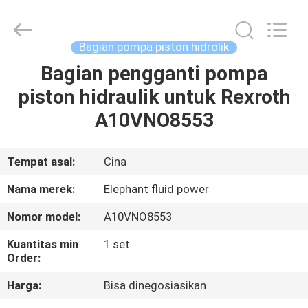
2026
Elephant
Fluid
Power
Co.,Ltd.
Bagian pompa piston hidrolik
All
Rights
Reserved.
Bagian pengganti pompa
RUMAH
piston hidraulik untuk Rexroth
PRODUK
A10VNO8553
TENTANG
Tempat asal:
Cina
KAMI
Nama merek:
Elephant fluid power
Nomor model:
A10VNO8553
TUR
Kuantitas min
1 set
PABRIK
Order:
Harga:
Bisa dinegosiasikan
KONTROL