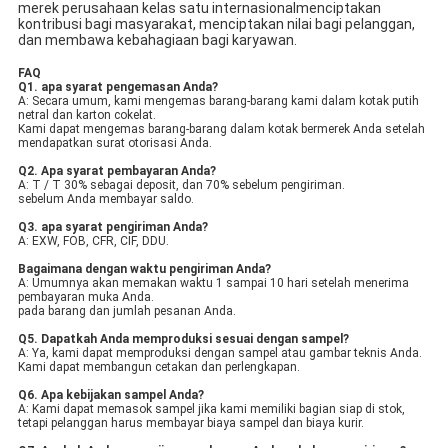
merek perusahaan kelas satu internasionalmenciptakan
kontribusi bagi masyarakat, menciptakan nilai bagi pelanggan,
dan membawa kebahagiaan bagi karyawan.
FAQ
Q1. apa syarat pengemasan Anda?
A: Secara umum, kami mengemas barang-barang kami dalam kotak putih
netral dan karton cokelat.
Kami dapat mengemas barang-barang dalam kotak bermerek Anda setelah
mendapatkan surat otorisasi Anda.
Q2. Apa syarat pembayaran Anda?
A: T / T 30% sebagai deposit, dan 70% sebelum pengiriman.
sebelum Anda membayar saldo.
Q3. apa syarat pengiriman Anda?
A: EXW, FOB, CFR, CIF, DDU.
Bagaimana dengan waktu pengiriman Anda?
A: Umumnya akan memakan waktu 1 sampai 10 hari setelah menerima
pembayaran muka Anda.
pada barang dan jumlah pesanan Anda.
Q5. Dapatkah Anda memproduksi sesuai dengan sampel?
A: Ya, kami dapat memproduksi dengan sampel atau gambar teknis Anda.
Kami dapat membangun cetakan dan perlengkapan.
Q6. Apa kebijakan sampel Anda?
A: Kami dapat memasok sampel jika kami memiliki bagian siap di stok,
tetapi pelanggan harus membayar biaya sampel dan biaya kurir.