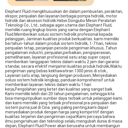
Elephant Fluid mengkhususkan diri dalam pembuatan, perakitan,
ekspor, penjualan dan layanan berbagai pompa hidrolik, motor
hidrolik dan aksesori hidrolik.Hebei Dongjubo Mesin Peralatan
Teknologi Co., Ltd., sebagai agen utama dari Elephant Fluid,
memiliki ruang lingkup bisnis yang sama dengan Elephant
Fluid.Memberikan solusi sistem hidrolik profesional kepada
pelanggan, Jaminan kualitas produk berkualitas. kami memiliki
bertahun-tahun dalam produk sistem hidrolik, 1-7 hari, teknisi
penjualan tetap, perjanjian periode pengiriman khusus, Tahun
pengalaman industri, penjualan,perbaikan, pengoperasian,
pemeliharaan, layanan profesional satu atap super cepat,
memberikan tanggapan teknis dalam waktu 2 jam dari garansi
standar, secara efektif menjamin kualitas produk hidrolik,Waktu
pengiriman yang bebas kekhawatiran 1300 jenis di stok ,
Layanan satu atap, langsung dengan produsen, Menyediakan
solusi sistem hidrolik lengkap, panduan komprehensif untuk
memberikan layanan teknis dalam waktu 1 hari
kerja,Pengolahan yang ketat dan kualitas yang sangat baik.
Kami memiliki lebih dari 20 tahun pengalaman, sehingga kita
bisa mengumpulkan sumber daya terbaik untuk pelanggan kami.
dan kami memiliki yang terbaik profesional pra-penjualan dan
sistem purna jual di Cina. yang paling penting,kami dapat
menyediakan produk dengan harga yang kompetitif dengan
kualitas terjamin dan pengiriman cepatKami percaya bahwa
ilmu pengetahuan dan teknologi selalu mengubah dunia di masa
depan, Elephant Fluid Power akan berusaha untuk membangun