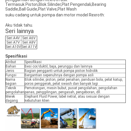
Termasuk Piston,Blok Silinder,Plat Pengendali,Bearing
Saddle,Ball Guide,Plat Valve,Plat Wash
suku cadang untuk pompa dan motor model Rexroth:
Aku tidak tahu.
Seri lainnya
Seri A4V
Seri A6V
Seri A7V
Seri A8V
Seri A10V
Seri A11V
Spesifikasi
Atribut
Spesifikasi
Bahan
Besi cor/duktil, baja, perunggu dan lainnya
Jenis
Bagian pengganti untuk pompa piston hidrolik
Fungsi
Bergantian sepenuhnya dengan pompa asli
Nama
Blok silinder, piston, pelat penahan, panduan bola, pelat katup,
bagian
poros penggerak, pelat swash dan banyak lagi
Teknik
Pemotongan, mesin bubut, pusat pengolahan, pengolahan
pengolahan
panas, penggilingan, pengasah, pengeboran, dll.
Merek
Elephant Fluid Power, label netral, atau sesuai dengan
dagang
kebutuhan klien