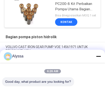
PC200-8 Kit Perbaikan
Pompa Utama Bagian
Pompa Hidraulik Pompa
Bisa dinegosiasikan MOQ:1 set
Piston Layanan
KONTAK
Perbaikan Pemeliharaan
Bagian pompa piston hidrolik
VOLLVO CAST IRON GEAR PUMP VOE 14561971 UNTUK
PENGGANTI ASLI
Alyssa
VOLLVO CAST IRON GEAR PUMP VOE 14537295 UNTUK
PENGGANTI ASLI
6:26 AM
VOLLVO CAST IRON GEAR PUMP VOE 14782798 UNTUK
PENGGANTI ASLI
Good day, what product are you looking for?
Bad Request
Semua
Bagian Pompa 
Suku Cadang 