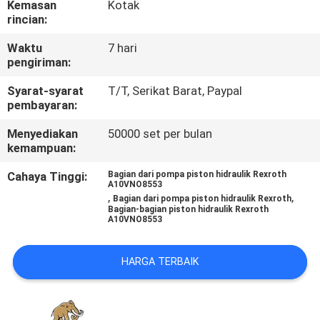
Kemasan
Kotak
KUALITAS
rincian:
Waktu
7 hari
HUBUNGI
pengiriman:
KAMI
Syarat-syarat
T/T, Serikat Barat, Paypal
pembayaran:
BERITA
Menyediakan
50000 set per bulan
kemampuan:
KASUS
Cahaya Tinggi:
Bagian dari pompa piston hidraulik Rexroth
A10VNO8553
,
,
Bagian dari pompa piston hidraulik Rexroth
Bagian-bagian piston hidraulik Rexroth
SITEMAP
A10VNO8553
PRIVACY
HARGA TERBAIK
POLICY