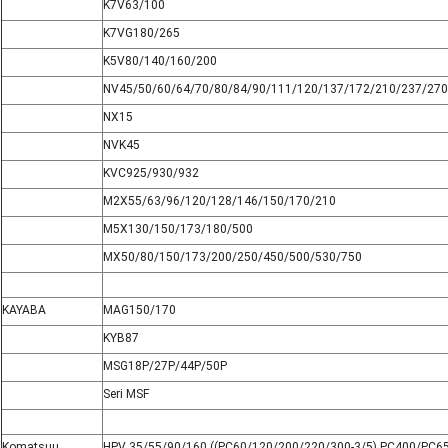
K7V63/100
K7VG180/265
K5V80/140/160/200
NV45/50/60/64/70/80/84/90/111/120/137/172/210/237/270
NX15
NVK45
KVC925/930/932
M2X55/63/96/120/128/146/150/170/210
M5X130/150/173/180/500
MX50/80/150/173/200/250/450/500/530/750
KAYABA
MAG150/170
KYB87
MSG18P/27P/44P/50P
Seri MSF
Komatsuu
HPV 35/55/90/160 ((PC60/120/200/220/300-3/5) PC400/PC6