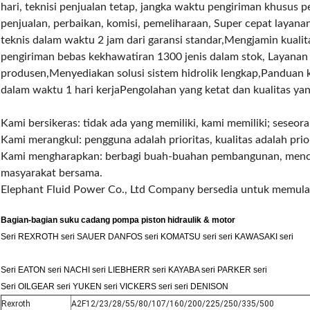
hari, teknisi penjualan tetap, jangka waktu pengiriman khusus p
penjualan, perbaikan, komisi, pemeliharaan, Super cepat layan
teknis dalam waktu 2 jam dari garansi standar,Mengjamin kualit
pengiriman bebas kekhawatiran 1300 jenis dalam stok, Layana
produsen,Menyediakan solusi sistem hidrolik lengkap,Panduan
dalam waktu 1 hari kerjaPengolahan yang ketat dan kualitas yan
Kami bersikeras: tidak ada yang memiliki, kami memiliki; seseora
Kami merangkul: pengguna adalah prioritas, kualitas adalah prior
Kami mengharapkan: berbagi buah-buahan pembangunan, mencip
masyarakat bersama.
Elephant Fluid Power Co., Ltd Company bersedia untuk memulai
Bagian-bagian suku cadang pompa piston hidraulik & motor
Seri REXROTH seri SAUER DANFOS seri KOMATSU seri seri KAWASAKI seri
Seri EATON seri NACHI seri LIEBHERR seri KAYABA seri PARKER seri
Seri OILGEAR seri YUKEN seri VICKERS seri seri DENISON
Rexroth
A2F12/23/28/55/80/107/160/200/225/250/335/500