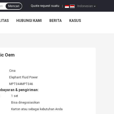
Quote request suatu
Mencari
|
Indonesian
ITAS
HUBUNGI KAMI
BERITA
KASUS
lic Oem
Cina
Elephant Fluid Power
MPT044MPT046
mbayaran & pengiriman:
:
1 set
Bisa dinegosiasikan
Karton atau sebagai kebutuhan Anda