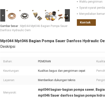
Waktu pengiriman:
Syarat-syarat pemb
Menyediakan kema
Kontak
Gambar besar :
Mpt044 Mpt046 Bagian Pompa Sauer
Danfoss Hydraulic Oem
Mpt044 Mpt046 Bagian Pompa Sauer Danfoss Hydraulic O
Deskripsi
Bahan:
PEMERAN
Kualit
Keuntungan:
Kualitas bagus dan pengiriman cepat
Pemoh
Layanan:
Memberikan dukungan teknis
Pengir
mpt044 bagian-bagian pompa sawer
Bagia
,
Menyoroti:
mpt046 Sauer danfoss bagian pompa hidro