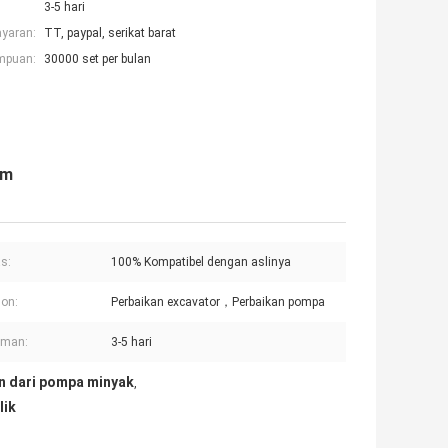
3-5 hari
ayaran:
TT, paypal, serikat barat
mpuan:
30000 set per bulan
em
as:
100% Kompatibel dengan aslinya
on:
Perbaikan excavator，Perbaikan pompa
iman:
3-5 hari
n dari pompa minyak
,
lik