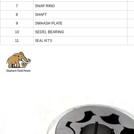
7
SNAP RING
8
SHAFT
9
SWAASH PLATE
10
SEDEL BEARING
11
SEAL KITS