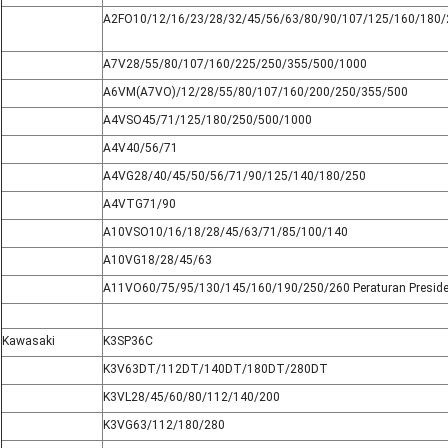
A2FO10/12/16/23/28/32/45/56/63/80/90/107/125/160/180/
A7V28/55/80/107/160/225/250/355/500/1000
A6VM(A7VO)/12/28/55/80/107/160/200/250/355/500
A4VSO45/71/125/180/250/500/1000
A4V40/56/71
A4VG28/40/45/50/56/71/90/125/140/180/250
A4VTG71/90
A10VSO10/16/18/28/45/63/71/85/100/140
A10VG18/28/45/63
A11VO60/75/95/130/145/160/190/250/260 Peraturan Presid
Kawasaki
K3SP36C
K3V63DT/112DT/140DT/180DT/280DT
K3VL28/45/60/80/112/140/200
K3VG63/112/180/280