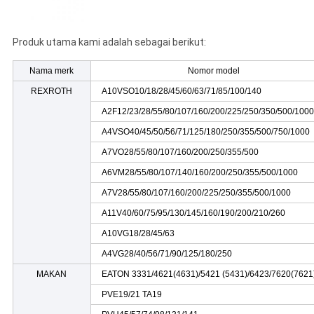
Produk utama kami adalah sebagai berikut:
Nama merk
Nomor model
REXROTH
A10VSO10/18/28/45/60/63/71/85/100/140
A2F12/23/28/55/80/107/160/200/225/250/350/500/1000
A4VSO40/45/50/56/71/125/180/250/355/500/750/1000
A7VO28/55/80/107/160/200/250/355/500
A6VM28/55/80/107/140/160/200/250/355/500/1000
A7V28/55/80/107/160/200/225/250/355/500/1000
A11V40/60/75/95/130/145/160/190/200/210/260
A10VG18/28/45/63
A4VG28/40/56/71/90/125/180/250
MAKAN
EATON 3331/4621(4631)/5421 (5431)/6423/7620(7621
PVE19/21 TA19