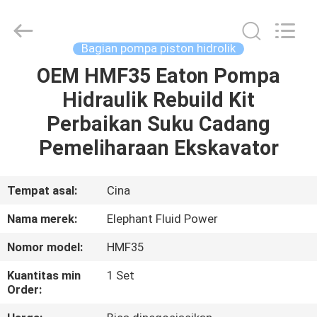
2026
Elephant
Fluid
Power
Co.,Ltd.
Bagian pompa piston hidrolik
All
Rights
Reserved.
OEM HMF35 Eaton Pompa
RUMAH
Hidraulik Rebuild Kit
PRODUK
Perbaikan Suku Cadang
Pemeliharaan Ekskavator
TENTANG
KAMI
Tempat asal:
Cina
Nama merek:
Elephant Fluid Power
TUR
Nomor model:
HMF35
PABRIK
Kuantitas min
1 Set
Order:
KONTROL