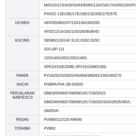
MAG10/12/18/26/33/44/50/85/120/150/170/200/230VP/
PSVD2-13E/16E/17E/19E/21E/26E/27E/57E
UCHIDA
A8VO55/80/107/120/140/160/200
AP2D12/14/18/21/25/28/36/38/42
KUCING
SBS80/120/140 312C/320C/325C
320 (AP-12)
12G/14G/16G/120G/140G
SPK10/10(E200B) SPV10/10(MS180)
PAKER
PV16/20/23/28/32/40/46/63/80/92/140/180/270
NACHI
POMPA PVK-2B-50/505
PERJALANAN
GM03/05/06/07/08/09/10/17/18/20/23
NABTESCO
GM03/05/06/07/08/09/10/17/18/20/23/24/28/35/38VL
GM35VA
PESAN
PV089/112/120 ARK90
TOSHIBA
PVB92