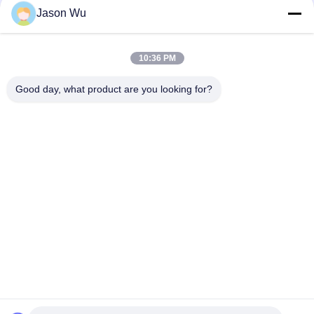
Jason Wu
VOLLVO CAST IRON GEAR PUMP VOE 14537295 UNTUK
PENGGANTI ASLI
10:36 PM
VOLLVO CAST IRON GEAR PUMP VOE 14782798 UNTUK
PENGGANTI ASLI
Good day, what product are you looking for?
Bad Request
Semua
Bagian Pompa 
Suku Cadang 
Piston Hidrolik
Pompa Hidrolik Vane
Suku Cadang Mesin 
Pompa Traktor 
Konstruksi
Hidraulik
Pompa Piston 
Motor Orbit Hidrolik
Hidraulik
Katup Arah Hidraulik
Unit Kemudi Orbitrol