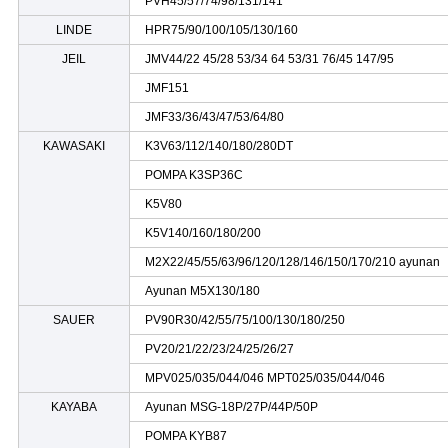
PVH45/57/74/98/131/141
LINDE
HPR75/90/100/105/130/160
JEIL
JMV44/22 45/28 53/34 64 53/31 76/45 147/95
JMF151
JMF33/36/43/47/53/64/80
KAWASAKI
K3V63/112/140/180/280DT
POMPA K3SP36C
K5V80
K5V140/160/180/200
M2X22/45/55/63/96/120/128/146/150/170/210 ayunan
Ayunan M5X130/180
SAUER
PV90R30/42/55/75/100/130/180/250
PV20/21/22/23/24/25/26/27
MPV025/035/044/046 MPT025/035/044/046
KAYABA
Ayunan MSG-18P/27P/44P/50P
POMPA KYB87