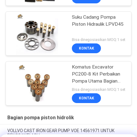
Suku Cadang Pompa
Piston Hidraulik LPVD45
Bisa dinegosiasikan MOQ:1 set
KONTAK
Komatus Excavator
PC200-8 Kit Perbaikan
Pompa Utama Bagian
Pompa Hidraulik Pompa
Bisa dinegosiasikan MOQ:1 set
Piston Layanan
KONTAK
Perbaikan Pemeliharaan
Bagian pompa piston hidrolik
VOLLVO CAST IRON GEAR PUMP VOE 14561971 UNTUK
PENGGANTI ASLI