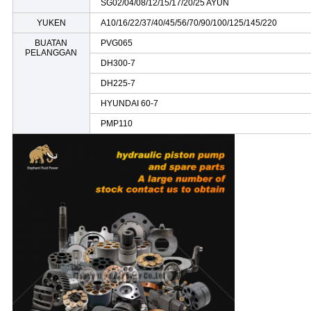
SG02/04/08/12/15/17/20/25 AYUN
YUKEN
A10/16/22/37/40/45/56/70/90/100/125/145/220
BUATAN
PVG065
PELANGGAN
DH300-7
DH225-7
HYUNDAI 60-7
PMP110