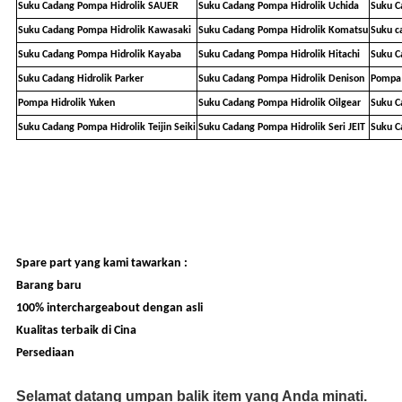
Suku Cadang Pompa Hidrolik SAUER
Suku Cadang Pompa Hidrolik Uchida
Suku C
Suku Cadang Pompa Hidrolik Kawasaki
Suku Cadang Pompa Hidrolik Komatsu
Suku c
Suku Cadang Pompa Hidrolik Kayaba
Suku Cadang Pompa Hidrolik Hitachi
Suku C
Suku Cadang Hidrolik Parker
Suku Cadang Pompa Hidrolik Denison
Pompa 
Pompa Hidrolik Yuken
Suku Cadang Pompa Hidrolik Oilgear
Suku C
Suku Cadang Pompa Hidrolik Teijin Seiki
Suku Cadang Pompa Hidrolik Seri JEIT
Suku C
Spare part yang kami tawarkan :
Barang baru
100% interchargeabout dengan asli
Kualitas terbaik di Cina
Persediaan
Selamat datang umpan balik item yang Anda minati.