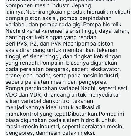
komponen mesin industri Jepang
lainnya.
Nachi
rangkaian produk hidraulik meliputi
pompa piston aksial, pompa perpindahan
variabel, dan pompa roda gigi.Pompa hidrolik
Nachi dikenal karena
efisiensi tinggi
, daya tahan,
dan
tingkat kebisingan yang rendah
.
Seri PVS, PZ, dan PVK Nachi
pompa piston
aksial
dirancang untuk memberikan tekanan
tinggi, efisiensi tinggi, dan tingkat kebisingan
yang rendah.Pompa ini biasanya digunakan
pada peralatan bergerak, seperti ekskavator,
crane, dan loader, serta pada mesin industri,
seperti peralatan mesin dan pengepres.
Pompa perpindahan variabel Nachi, seperti seri
VDC dan VDR, dirancang untuk menyediakan
aliran variabel dan
kontrol tekanan
,
menjadikannya ideal untuk aplikasi di
mana
kontrol yang tepat
Dibutuhkan.Pompa ini
biasa digunakan pada sistem hidrolik untuk
mesin-mesin industri, seperti peralatan mesin,
pengepres, dan
mesin cetak injeksi
.