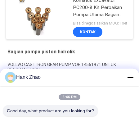
Komatus Excavator
PC200-8 Kit Perbaikan
Pompa Utama Bagian
Pompa Hidraulik Pompa
Bisa dinegosiasikan MOQ:1 set
Piston Layanan
KONTAK
Perbaikan Pemeliharaan
Bagian pompa piston hidrolik
VOLLVO CAST IRON GEAR PUMP VOE 14561971 UNTUK
PENGGANTI ASLI
Hank Zhao
VOLLVO CAST IRON GEAR PUMP VOE 14537295 UNTUK
PENGGANTI ASLI
3:46 PM
VOLLVO CAST IRON GEAR PUMP VOE 14782798 UNTUK
PENGGANTI ASLI
Good day, what product are you looking for?
Bad Request
Semua