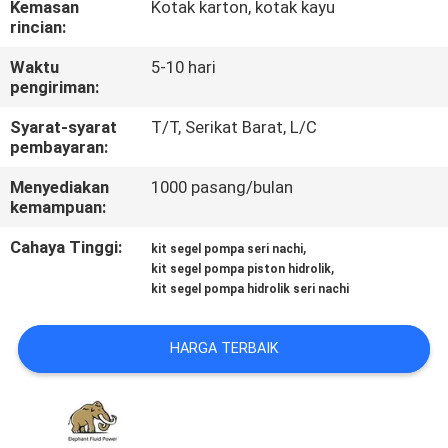
Kemasan
Kotak karton, kotak kayu
KUALITAS
rincian:
Waktu
5-10 hari
HUBUNGI
pengiriman:
KAMI
Syarat-syarat
T/T, Serikat Barat, L/C
pembayaran:
BERITA
Menyediakan
1000 pasang/bulan
kemampuan:
KASUS
Cahaya Tinggi:
,
kit segel pompa seri nachi
,
kit segel pompa piston hidrolik
kit segel pompa hidrolik seri nachi
SITEMAP
HARGA TERBAIK
PRIVACY
POLICY