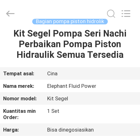
2026
Elephant
Fluid
Power
Co.,Ltd.
Bagian pompa piston hidrolik
All
Rights
Reserved.
Kit Segel Pompa Seri Nachi
RUMAH
Perbaikan Pompa Piston
PRODUK
Hidraulik Semua Tersedia
TENTANG
Tempat asal:
Cina
KAMI
Nama merek:
Elephant Fluid Power
Nomor model:
Kit Segel
TUR
Kuantitas min
1 Set
PABRIK
Order:
Harga:
Bisa dinegosiasikan
KONTROL