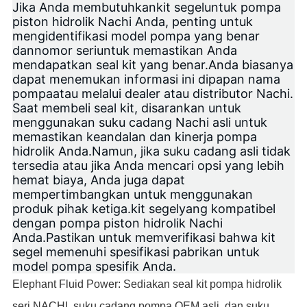
Jika Anda membutuhkan
kit segel
untuk pompa
piston hidrolik Nachi Anda, penting untuk
mengidentifikasi model pompa yang benar
dan
nomor seri
untuk memastikan Anda
mendapatkan seal kit yang benar.Anda biasanya
dapat menemukan informasi ini di
papan nama
pompa
atau melalui dealer atau distributor Nachi.
Saat membeli seal kit, disarankan untuk
menggunakan suku cadang Nachi asli untuk
memastikan keandalan dan kinerja pompa
hidrolik Anda.Namun, jika suku cadang asli tidak
tersedia atau jika Anda mencari opsi yang lebih
hemat biaya, Anda juga dapat
mempertimbangkan untuk menggunakan
produk pihak ketiga.
kit segel
yang kompatibel
dengan pompa piston hidrolik Nachi
Anda.Pastikan untuk memverifikasi bahwa kit
segel memenuhi spesifikasi pabrikan untuk
model pompa spesifik Anda.
Elephant Fluid Power: Sediakan seal kit pompa hidrolik
seri NACHI, suku cadang pompa OEM asli, dan suku