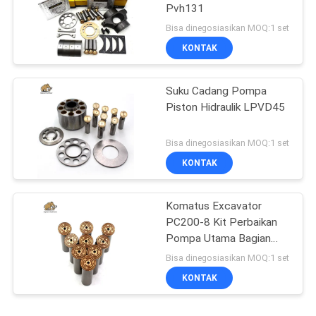
Pvh131
Bisa dinegosiasikan MOQ:1 set
KONTAK
Suku Cadang Pompa
Piston Hidraulik LPVD45
Bisa dinegosiasikan MOQ:1 set
KONTAK
Komatus Excavator
PC200-8 Kit Perbaikan
Pompa Utama Bagian
Pompa Hidraulik Pompa
Bisa dinegosiasikan MOQ:1 set
Piston Layanan
KONTAK
Perbaikan Pemeliharaan