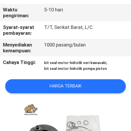
KUALITAS
Waktu
5-10 hari
pengiriman:
HUBUNGI
Syarat-syarat
T/T, Serikat Barat, L/C
KAMI
pembayaran:
Menyediakan
1000 pasang/bulan
BERITA
kemampuan:
Cahaya Tinggi:
,
kit seal motor hidrolik seri kawasaki
KASUS
kit seal motor hidrolik pompa piston
HARGA TERBAIK
SITEMAP
PRIVACY
POLICY