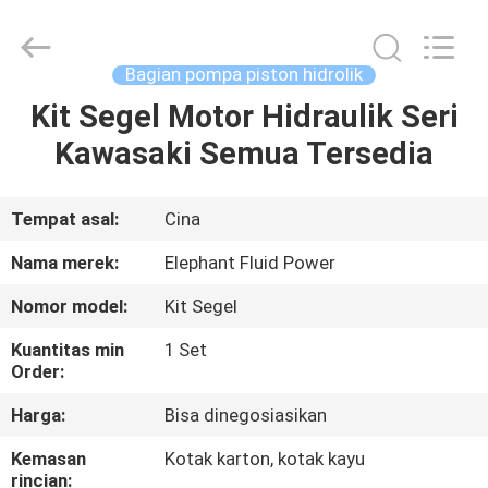
2026
Elephant
Fluid
Power
Co.,Ltd.
Bagian pompa piston hidrolik
All
Rights
Reserved.
Kit Segel Motor Hidraulik Seri
RUMAH
Kawasaki Semua Tersedia
PRODUK
Tempat asal:
Cina
TENTANG
Nama merek:
Elephant Fluid Power
KAMI
Nomor model:
Kit Segel
Kuantitas min
1 Set
TUR
Order:
PABRIK
Harga:
Bisa dinegosiasikan
Kemasan
Kotak karton, kotak kayu
KONTROL
rincian: