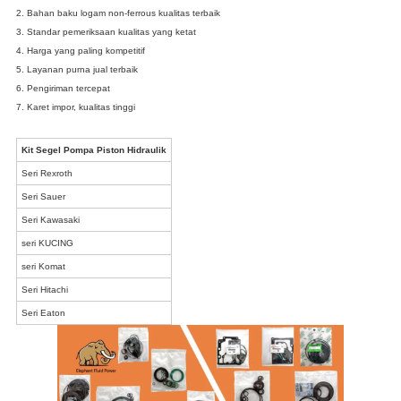
2. Bahan baku logam non-ferrous kualitas terbaik
3. Standar pemeriksaan kualitas yang ketat
4. Harga yang paling kompetitif
5. Layanan purna jual terbaik
6. Pengiriman tercepat
7. Karet impor, kualitas tinggi
Kit Segel Pompa Piston Hidraulik
Seri Rexroth
Seri Sauer
Seri Kawasaki
seri KUCING
seri Komat
Seri Hitachi
Seri Eaton