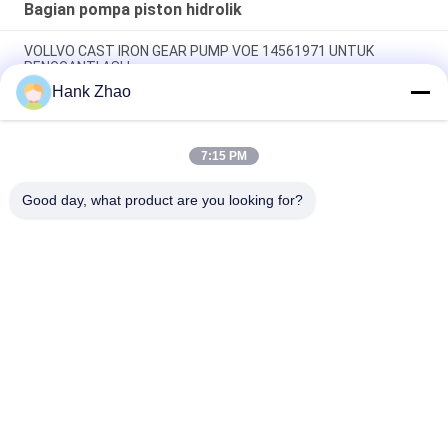
Bagian pompa piston hidrolik
VOLLVO CAST IRON GEAR PUMP VOE 14561971 UNTUK
PENGGANTI ASLI
Hank Zhao
VOLLVO CAST IRON GEAR PUMP VOE 14537295 UNTUK
PENGGANTI ASLI
7:15 PM
VOLLVO CAST IRON GEAR PUMP VOE 14782798 UNTUK
PENGGANTI ASLI
Good day, what product are you looking for?
Bad Request
Semua
Bagian Pompa 
Suku Cadang 
Piston Hidrolik
Pompa Hidrolik Vane
Suku Cadang Mesin 
Pompa Traktor 
Konstruksi
Hidraulik
Pompa Piston 
Motor Orbit Hidrolik
Hidraulik