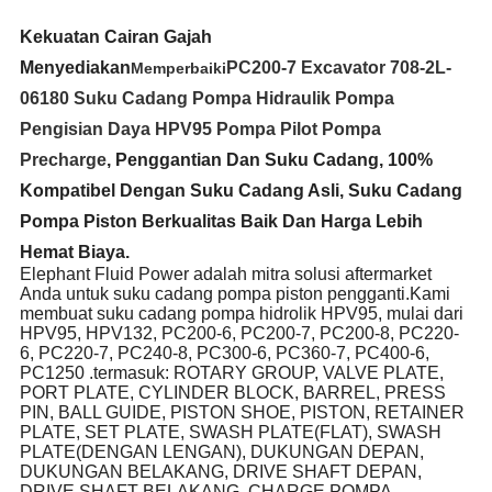
Kekuatan Cairan Gajah
Menyediakan
PC200-7 Excavator 708-2L-
Memperbaiki
06180 Suku Cadang Pompa Hidraulik Pompa
Pengisian Daya HPV95 Pompa Pilot Pompa
Precharge
, Penggantian Dan Suku Cadang, 100%
Kompatibel Dengan Suku Cadang Asli, Suku Cadang
Pompa Piston Berkualitas Baik Dan Harga Lebih
Hemat Biaya.
Elephant Fluid Power adalah mitra solusi aftermarket
Anda untuk suku cadang pompa piston pengganti.Kami
membuat suku cadang pompa hidrolik HPV95, mulai dari
HPV95, HPV132, PC200-6, PC200-7, PC200-8, PC220-
6, PC220-7, PC240-8, PC300-6, PC360-7, PC400-6,
PC1250 .termasuk: ROTARY GROUP, VALVE PLATE,
PORT PLATE, CYLINDER BLOCK, BARREL, PRESS
PIN, BALL GUIDE, PISTON SHOE, PISTON, RETAINER
PLATE, SET PLATE, SWASH PLATE(FLAT), SWASH
PLATE(DENGAN LENGAN), DUKUNGAN DEPAN,
DUKUNGAN BELAKANG, DRIVE SHAFT DEPAN,
DRIVE SHAFT BELAKANG, CHARGE POMPA.