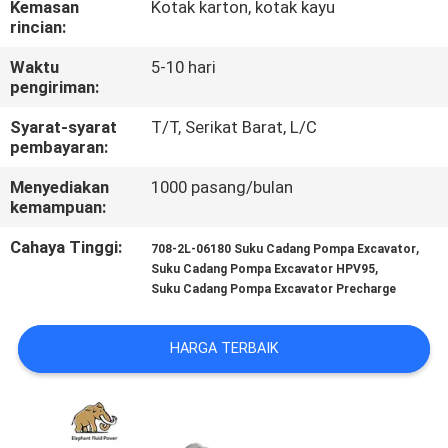
Kemasan
Kotak karton, kotak kayu
KUALITAS
rincian:
Waktu
5-10 hari
HUBUNGI
pengiriman:
KAMI
Syarat-syarat
T/T, Serikat Barat, L/C
pembayaran:
BERITA
Menyediakan
1000 pasang/bulan
kemampuan:
KASUS
Cahaya Tinggi:
,
708-2L-06180 Suku Cadang Pompa Excavator
,
Suku Cadang Pompa Excavator HPV95
Suku Cadang Pompa Excavator Precharge
SITEMAP
HARGA TERBAIK
PRIVACY
POLICY