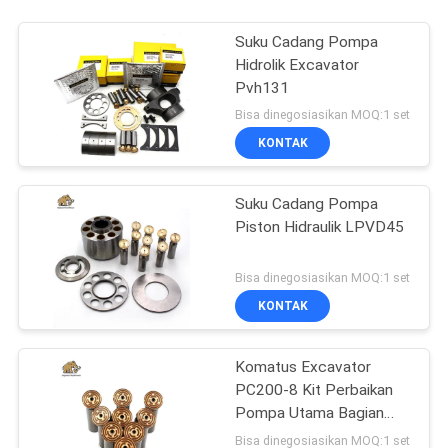
Suku Cadang Pompa
Hidrolik Excavator
Pvh131
Bisa dinegosiasikan MOQ:1 set
KONTAK
Suku Cadang Pompa
Piston Hidraulik LPVD45
Bisa dinegosiasikan MOQ:1 set
KONTAK
Komatus Excavator
PC200-8 Kit Perbaikan
Pompa Utama Bagian
Pompa Hidraulik Pompa
Bisa dinegosiasikan MOQ:1 set