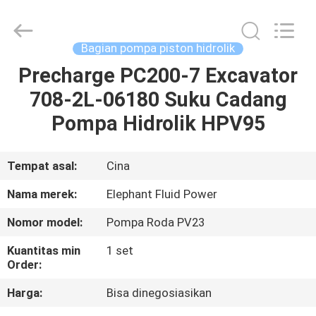
2026
Elephant
Fluid
Power
Co.,Ltd.
Bagian pompa piston hidrolik
All
Rights
Reserved.
Precharge PC200-7 Excavator
RUMAH
708-2L-06180 Suku Cadang
PRODUK
Pompa Hidrolik HPV95
TENTANG
Tempat asal:
Cina
KAMI
Nama merek:
Elephant Fluid Power
Nomor model:
Pompa Roda PV23
TUR
Kuantitas min
1 set
PABRIK
Order:
Harga:
Bisa dinegosiasikan
KONTROL