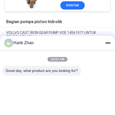
Piston Layanan
KONTAK
Perbaikan Pemeliharaan
Bagian pompa piston hidrolik
VOLLVO CAST IRON GEAR PUMP VOE 14561971 UNTUK
PENGGANTI ASLI
Hank Zhao
VOLLVO CAST IRON GEAR PUMP VOE 14537295 UNTUK
PENGGANTI ASLI
10:02 AM
VOLLVO CAST IRON GEAR PUMP VOE 14782798 UNTUK
PENGGANTI ASLI
Good day, what product are you looking for?
Bad Request
Semua
Bagian Pompa 
Suku Cadang 
Piston Hidrolik
Pompa Hidrolik Vane
Suku Cadang Mesin 
Pompa Traktor 