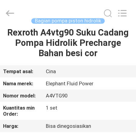
2026
Elephant
Fluid
Power
Co.,Ltd.
Bagian pompa piston hidrolik
All
Rights
Reserved.
Rexroth A4vtg90 Suku Cadang
RUMAH
Pompa Hidrolik Precharge
PRODUK
Bahan besi cor
TENTANG
Tempat asal:
Cina
KAMI
Nama merek:
Elephant Fluid Power
Nomor model:
A4VTG90
TUR
Kuantitas min
1 set
PABRIK
Order:
Harga:
Bisa dinegosiasikan
KONTROL