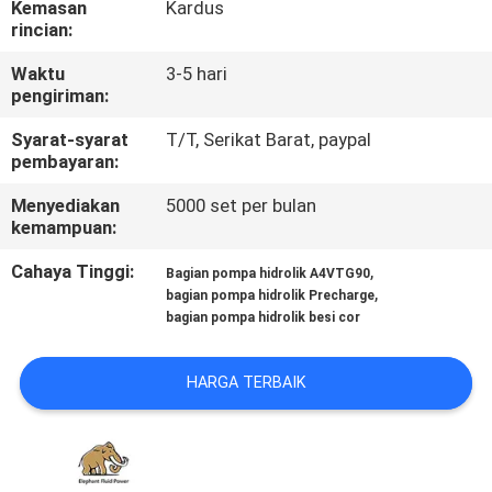
Kemasan
Kardus
KUALITAS
rincian:
Waktu
3-5 hari
HUBUNGI
pengiriman:
KAMI
Syarat-syarat
T/T, Serikat Barat, paypal
pembayaran:
BERITA
Menyediakan
5000 set per bulan
kemampuan:
KASUS
Cahaya Tinggi:
,
Bagian pompa hidrolik A4VTG90
,
bagian pompa hidrolik Precharge
bagian pompa hidrolik besi cor
SITEMAP
HARGA TERBAIK
PRIVACY
POLICY