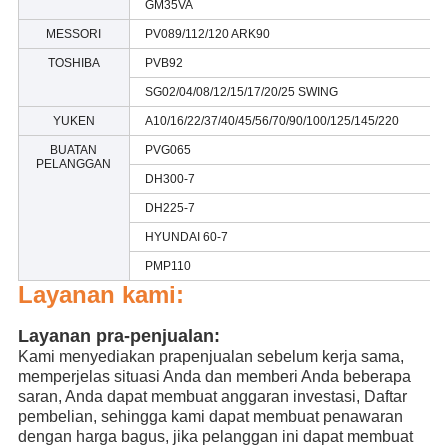
GM35VA
MESSORI
PV089/112/120 ARK90
TOSHIBA
PVB92
SG02/04/08/12/15/17/20/25 SWING
YUKEN
A10/16/22/37/40/45/56/70/90/100/125/145/220
BUATAN
PVG065
PELANGGAN
DH300-7
DH225-7
HYUNDAI 60-7
PMP110
Layanan kami:
Layanan pra-penjualan:
Kami menyediakan prapenjualan sebelum kerja sama,
memperjelas situasi Anda dan memberi Anda
beberapa
saran, Anda dapat membuat anggaran investasi, Daftar
pembelian, sehingga kami dapat membuat penawaran
dengan harga bagus, jika pelanggan ini dapat membuat