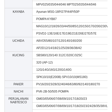
MPV025/035/044/046 MPT025/035/044/046
KAYABA
Ayunan MSG-18P/27P/44P/50P
POMPA KYB87
MAG10/12/18/26/33/44/50/85/120/150/170/200/230VP/
PSVD2-13E/16E/17E/19E/21E/26E/27E/57E
UCHIDA
A8VO55/80/107/120/140/160/200
AP2D12/14/18/21/25/28/36/38/42
KUCING
SBS80/120/140 312C/320C/325C
320 (AP-12)
12G/14G/16G/120G/140G
SPK10/10(E200B) SPV10/10(MS180)
PAKER
PV16/20/23/28/32/40/46/63/80/92/140/180/270
NACHI
PVK-2B-50/505 POMPA
PERJALANAN
GM03/05/06/07/08/09/10/17/18/20/23
NABTESCO
GM03/05/06/07/08/09/10/17/18/20/23/24/28/35/38VL