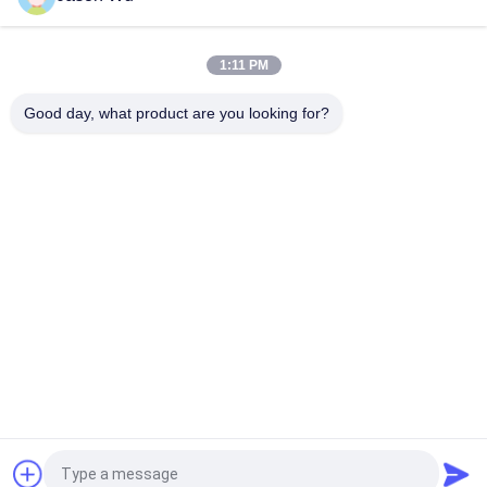
VOLLVO CAST IRON GEAR PUMP VOE 14537295 UNTUK
PENGGANTI ASLI
1:11 PM
VOLLVO CAST IRON GEAR PUMP VOE 14782798 UNTUK
PENGGANTI ASLI
Good day, what product are you looking for?
Bad Request
Semua
Bagian Pompa 
Suku Cadang 
Piston Hidrolik
Pompa Hidrolik Vane
Suku Cadang Mesin 
Pompa Traktor 
Konstruksi
Hidraulik
Pompa Piston 
Motor Orbit Hidrolik
Hidraulik
Katup Arah Hidraulik
Unit Kemudi Orbitrol
Quote request suatu