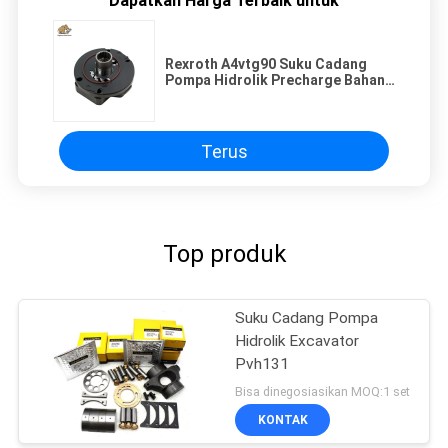
Dapatkan Harga Terbaik untuk
Rexroth A4vtg90 Suku Cadang
Pompa Hidrolik Precharge Bahan
besi cor
Terus
Top produk
Suku Cadang Pompa
Hidrolik Excavator
Pvh131
Bisa dinegosiasikan MOQ:1 set
KONTAK