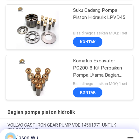
Suku Cadang Pompa
Piston Hidraulik LPVD45
Bisa dinegosiasikan MOQ:1 set
KONTAK
Komatus Excavator
PC200-8 Kit Perbaikan
Pompa Utama Bagian
Pompa Hidraulik Pompa
Bisa dinegosiasikan MOQ:1 set
Piston Layanan
KONTAK
Perbaikan Pemeliharaan
Bagian pompa piston hidrolik
VOLLVO CAST IRON GEAR PUMP VOE 14561971 UNTUK
PENGGANTI ASLI
Jason Wu