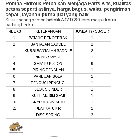
Pompa Hidrolik Perbaikan Menjaga Parts Kits, kualitas
setara seperti aslinya, harga bagus, waktu pengiriman
cepat , layanan purna jual yang baik.
Suku cadang pompa hidrolik A4VTG90 kami meliputi suku
cadang berikut:
INDEKS
KETERANGAN
JUMLAH (PCS/SET)
1
BATANG PENGGERAK
1
2
BANTALAN SADDLE
2
KURSI BANTALAN SADDLE
2
3
PIRING SWASH
1
4
SEPATU PISTON
9
5
PIRING PENAHAN
1
6
PANDUAN BOLA
1
7
PENCUCI PENCUCI
1
8
BLOK SILINDER
1
9
KULIT MUSIM SEMI
1
10
SNAP MUSIM SEMI
1
11
PLAT KATUP R
1
DISC SPRING
3