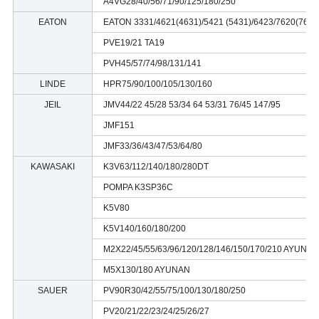
A4VG28/40/56/71/90/125/180/250
EATON
EATON 3331/4621(4631)/5421 (5431)/6423/7620(7621
PVE19/21 TA19
PVH45/57/74/98/131/141
LINDE
HPR75/90/100/105/130/160
JEIL
JMV44/22 45/28 53/34 64 53/31 76/45 147/95
JMF151
JMF33/36/43/47/53/64/80
KAWASAKI
K3V63/112/140/180/280DT
POMPA K3SP36C
K5V80
K5V140/160/180/200
M2X22/45/55/63/96/120/128/146/150/170/210 AYUNAN
M5X130/180 AYUNAN
SAUER
PV90R30/42/55/75/100/130/180/250
PV20/21/22/23/24/25/26/27