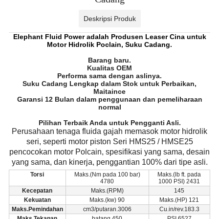
Deskripsi Produk
Elephant Fluid Power adalah Produsen Leaser Cina untuk
Motor Hidrolik Poclain, Suku Cadang.
Barang baru.
Kualitas OEM
Performa sama dengan aslinya.
Suku Cadang Lengkap dalam Stok untuk Perbaikan,
Maitaince
Garansi 12 Bulan dalam penggunaan dan pemeliharaan
normal
Pilihan Terbaik Anda untuk Pengganti Asli.
Perusahaan tenaga fluida gajah memasok motor hidrolik
seri, seperti motor piston Seri HMS25 / HMSE25
pencocokan motor Polcain, spesifikasi yang sama, desain
yang sama, dan kinerja, penggantian 100% dari tipe asli.
Torsi
Maks.(Nm pada 100 bar)
Maks.(lb ft. pada
4780
1000 PSI) 2431
Kecepatan
Maks.(RPM)
145
Kekuatan
Maks.(kw) 90
Maks.(HP) 121
Maks.Pemindahan
cm3/putaran.3006
Cu.in/rev.183.3
Maks.Tekanan
batang 450
PSI 6527