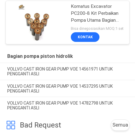
Komatus Excavator
PC200-8 Kit Perbaikan
Pompa Utama Bagian
Pompa Hidraulik Pompa
Bisa dinegosiasikan MOQ:1 set
Piston Layanan
KONTAK
Perbaikan Pemeliharaan
Bagian pompa piston hidrolik
VOLLVO CAST IRON GEAR PUMP VOE 14561971 UNTUK
PENGGANTI ASLI
VOLLVO CAST IRON GEAR PUMP VOE 14537295 UNTUK
PENGGANTI ASLI
VOLLVO CAST IRON GEAR PUMP VOE 14782798 UNTUK
PENGGANTI ASLI
Bad Request
Semua