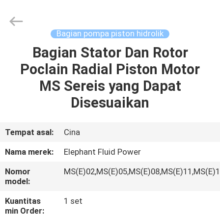
2026
Elephant
Fluid
Power
Co.,Ltd.
Bagian pompa piston hidrolik
All
Rights
Reserved.
Bagian Stator Dan Rotor
RUMAH
Poclain Radial Piston Motor
PRODUK
MS Sereis yang Dapat
Disesuaikan
TENTANG
KAMI
Tempat asal:
Cina
Nama merek:
Elephant Fluid Power
TUR
Nomor
MS(E)02,MS(E)05,MS(E)08,MS(E)11,MS(E)
PABRIK
model:
Kuantitas
1 set
KONTROL
min Order: