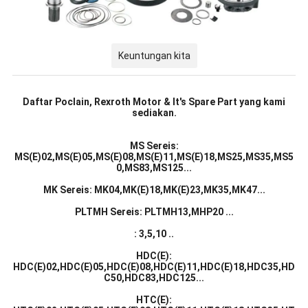
Keuntungan kita
Daftar Poclain, Rexroth Motor & It's Spare Part yang kami
sediakan.
MS Sereis:
MS(E)02,MS(E)05,MS(E)08,MS(E)11,MS(E)18,MS25,MS35,MS5
0,MS83,MS125...
MK Sereis: MK04,MK(E)18,MK(E)23,MK35,MK47...
PLTMH Sereis: PLTMH13,MHP20 ...
: 3,5,10 ..
HDC(E):
HDC(E)02,HDC(E)05,HDC(E)08,HDC(E)11,HDC(E)18,HDC35,HD
C50,HDC83,HDC125...
HTC(E):