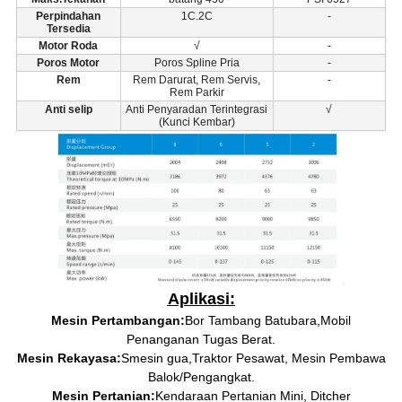
Perpindahan
1C.2C
-
Tersedia
Motor Roda
√
-
Poros Motor
Poros Spline Pria
-
Rem
Rem Darurat, Rem Servis,
-
Rem Parkir
Anti selip
Anti Penyaradan Terintegrasi
√
(Kunci Kembar)
Aplikasi:
Mesin Pertambangan:
Bor Tambang Batubara
,
Mobil
Penanganan Tugas Berat.
Mesin Rekayasa:
S
mesin gua,
Traktor Pesawat, Mesin Pembawa
Balok/Pengangkat.
Mesin Pertanian:
Kendaraan Pertanian Mini, Ditcher