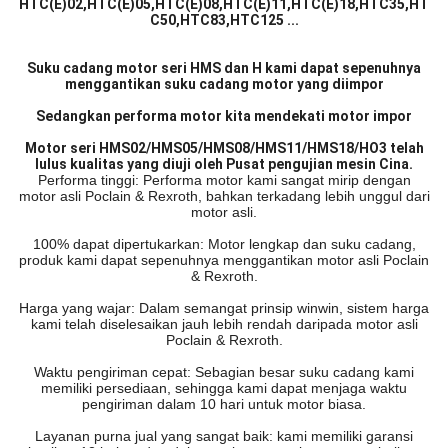
HTC(E)02,HTC(E)05,HTC(E)08,HTC(E)11,HTC(E)18,HTC35,HT
C50,HTC83,HTC125 ...
Suku cadang motor seri HMS dan H kami dapat sepenuhnya
menggantikan suku cadang motor yang diimpor
Sedangkan performa motor kita mendekati motor impor
Motor seri HMS02/HMS05/HMS08/HMS11/HMS18/HO3 telah
lulus kualitas yang diuji oleh Pusat pengujian mesin Cina.
Performa tinggi: Performa motor kami sangat mirip dengan
motor asli Poclain & Rexroth, bahkan terkadang lebih unggul dari
motor asli.
100% dapat dipertukarkan: Motor lengkap dan suku cadang,
produk kami dapat sepenuhnya menggantikan motor asli Poclain
& Rexroth.
Harga yang wajar: Dalam semangat prinsip winwin, sistem harga
kami telah diselesaikan jauh lebih rendah daripada motor asli
Poclain & Rexroth.
Waktu pengiriman cepat: Sebagian besar suku cadang kami
memiliki persediaan, sehingga kami dapat menjaga waktu
pengiriman dalam 10 hari untuk motor biasa.
Layanan purna jual yang sangat baik: kami memiliki garansi