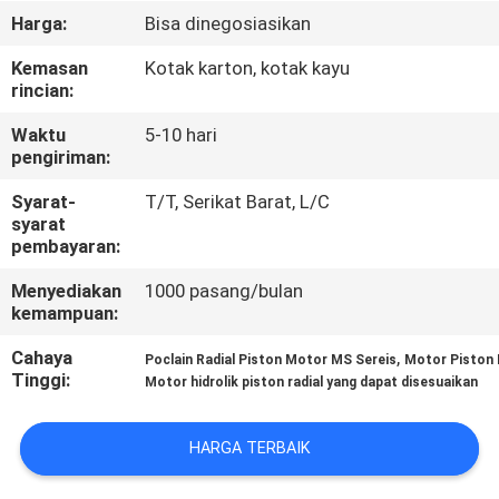
KUALITAS
Harga:
Bisa dinegosiasikan
Kemasan
Kotak karton, kotak kayu
HUBUNGI
rincian:
KAMI
Waktu
5-10 hari
pengiriman:
BERITA
Syarat-
T/T, Serikat Barat, L/C
syarat
pembayaran:
KASUS
Menyediakan
1000 pasang/bulan
kemampuan:
SITEMAP
Cahaya
,
Poclain Radial Piston Motor MS Sereis
Motor Piston 
Tinggi:
Motor hidrolik piston radial yang dapat disesuaikan
PRIVACY
POLICY
HARGA TERBAIK