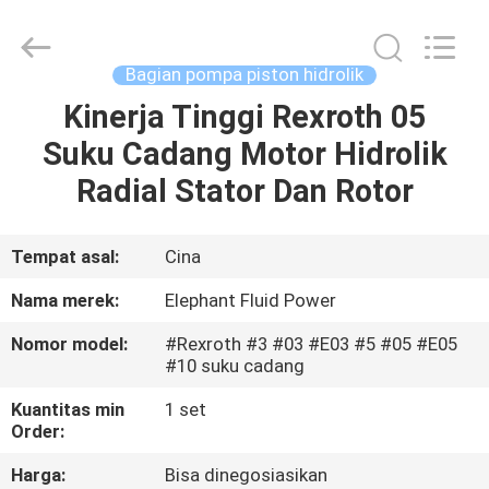
2026
Elephant
Fluid
Power
Co.,Ltd.
Bagian pompa piston hidrolik
All
Rights
Reserved.
Kinerja Tinggi Rexroth 05
RUMAH
Suku Cadang Motor Hidrolik
PRODUK
Radial Stator Dan Rotor
TENTANG
Tempat asal:
Cina
KAMI
Nama merek:
Elephant Fluid Power
Nomor model:
#Rexroth #3 #03 #E03 #5 #05 #E05
TUR
#10 suku cadang
PABRIK
Kuantitas min
1 set
Order:
KONTROL
Harga:
Bisa dinegosiasikan