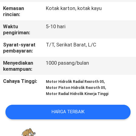
KUALITAS
Kemasan
Kotak karton, kotak kayu
rincian:
HUBUNGI
Waktu
5-10 hari
KAMI
pengiriman:
Syarat-syarat
T/T, Serikat Barat, L/C
pembayaran:
BERITA
Menyediakan
1000 pasang/bulan
kemampuan:
KASUS
Cahaya Tinggi:
,
Motor Hidrolik Radial Rexroth 05
,
Motor Piston Hidrolik Rexroth 05
SITEMAP
Motor Radial Hidrolik Kinerja Tinggi
PRIVACY
HARGA TERBAIK
POLICY