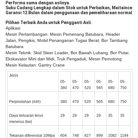
Performa sama dengan aslinya.
Suku Cadang Lengkap dalam Stok untuk Perbaikan, Maitaince
Garansi 12 Bulan dalam penggunaan dan pemeliharaan normal
Pilihan Terbaik Anda untuk Pengganti Asli.
Aplikasi
Mesin Pertambangan: Mesin Pemenang Batubara, Header
Jalan, Pengikis, Mobil Penanganan Tugas Berat, Bor Tambang
Batubara
Mesin Teknik: Skid Steer Loader, Bor Bawah Lubang, Bor Putar,
Ekskavator Mini dan Midi, Truk Pengaduk, Mesin Pemotong
Mesin Kelautan: Gantry Crane
Jenis
05-
05-
05-
05-
05-
05-
380
470
520
565
680
750
Perpindahan (ml/r)
380
470
520
565
680
750
Daya keluaran terus
29
29
29
29
35
35
menerus (kw)
Tekanan diferensial 10Mpa
604
748
827
899
1082
1194