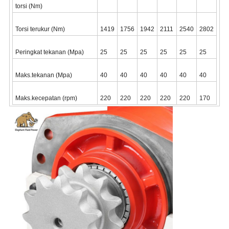
torsi (Nm)
Torsi terukur (Nm)
1419
1756
1942
2111
2540
2802
Peringkat tekanan (Mpa)
25
25
25
25
25
25
Maks.tekanan (Mpa)
40
40
40
40
40
40
Maks.kecepatan (rpm)
220
220
220
220
220
170