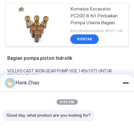
Komatus Excavator
PC200-8 Kit Perbaikan
Pompa Utama Bagian
Pompa Hidraulik Pompa
Bisa dinegosiasikan MOQ:1 set
Piston Layanan
KONTAK
Perbaikan Pemeliharaan
Bagian pompa piston hidrolik
VOLLVO CAST IRON GEAR PUMP VOE 14561971 UNTUK
PENGGANTI ASLI
Hank Zhao
VOLLVO CAST IRON GEAR PUMP VOE 14537295 UNTUK
PENGGANTI ASLI
6:03 AM
VOLLVO CAST IRON GEAR PUMP VOE 14782798 UNTUK
PENGGANTI ASLI
Good day, what product are you looking for?
Bad Request
Semua