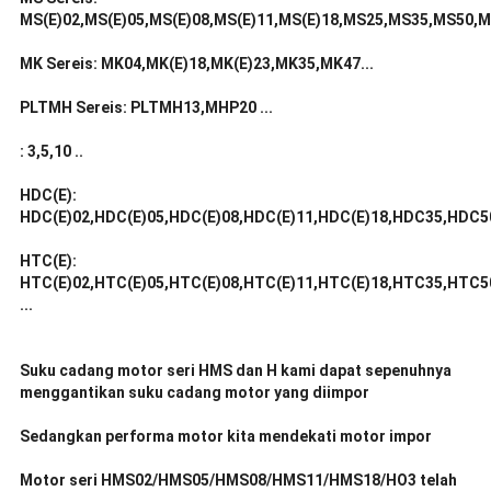
MS(E)02,MS(E)05,MS(E)08,MS(E)11,MS(E)18,MS25,MS35,MS50,M
MK Sereis: MK04,MK(E)18,MK(E)23,MK35,MK47...
PLTMH Sereis: PLTMH13,MHP20 ...
: 3,5,10 ..
HDC(E):
HDC(E)02,HDC(E)05,HDC(E)08,HDC(E)11,HDC(E)18,HDC35,HDC5
HTC(E):
HTC(E)02,HTC(E)05,HTC(E)08,HTC(E)11,HTC(E)18,HTC35,HTC
...
Suku cadang motor seri HMS dan H kami dapat sepenuhnya
menggantikan suku cadang motor yang diimpor
Sedangkan performa motor kita mendekati motor impor
Motor seri HMS02/HMS05/HMS08/HMS11/HMS18/HO3 telah