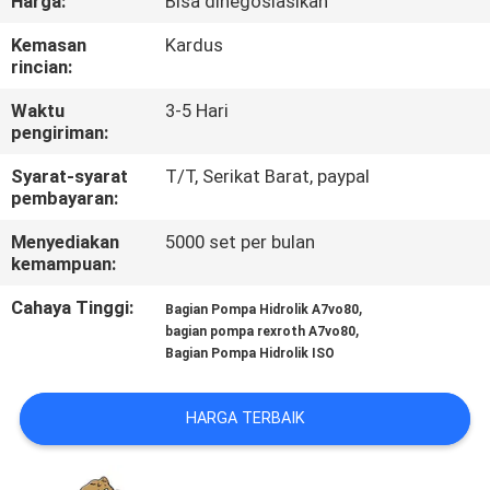
Harga:
Bisa dinegosiasikan
KUALITAS
Kemasan
Kardus
rincian:
HUBUNGI
Waktu
3-5 Hari
KAMI
pengiriman:
Syarat-syarat
T/T, Serikat Barat, paypal
BERITA
pembayaran:
Menyediakan
5000 set per bulan
KASUS
kemampuan:
Cahaya Tinggi:
,
Bagian Pompa Hidrolik A7vo80
SITEMAP
,
bagian pompa rexroth A7vo80
Bagian Pompa Hidrolik ISO
PRIVACY
HARGA TERBAIK
POLICY