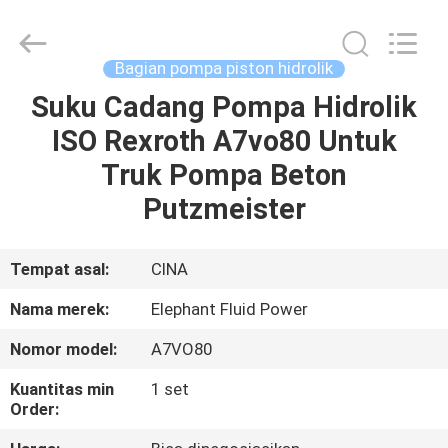
2026
Elephant
Fluid
Power
Co.,Ltd.
Bagian pompa piston hidrolik
All
Rights
Reserved.
Suku Cadang Pompa Hidrolik
RUMAH
ISO Rexroth A7vo80 Untuk
PRODUK
Truk Pompa Beton
Putzmeister
TENTANG
KAMI
Tempat asal:
CINA
Nama merek:
Elephant Fluid Power
TUR
Nomor model:
A7VO80
PABRIK
Kuantitas min
1 set
Order:
KONTROL