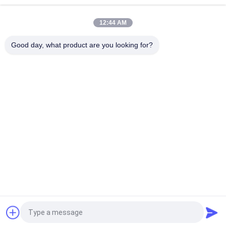
PENGGANTI ASLI
12:44 AM
VOLLVO CAST IRON GEAR PUMP VOE 14782798 UNTUK
PENGGANTI ASLI
Good day, what product are you looking for?
Bad Request
Semua
Bagian Pompa 
Suku Cadang 
Piston Hidrolik
Pompa Hidrolik Vane
Suku Cadang Mesin 
Pompa Traktor 
Konstruksi
Hidraulik
Pompa Piston 
Motor Orbit Hidrolik
Hidraulik
Katup Arah Hidraulik
Unit Kemudi Orbitrol
Quote request suatu