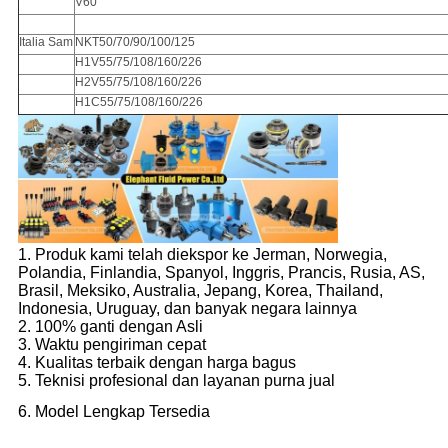
V60
Italia Sam
NKT50/70/90/100/125
H1V55/75/108/160/226
H2V55/75/108/160/226
H1C55/75/108/160/226
1. Produk kami telah diekspor ke Jerman, Norwegia,
Polandia, Finlandia, Spanyol, Inggris, Prancis, Rusia, AS,
Brasil, Meksiko, Australia, Jepang, Korea, Thailand,
Indonesia, Uruguay, dan banyak negara lainnya
2. 100% ganti dengan Asli
3. Waktu pengiriman cepat
4. Kualitas terbaik dengan harga bagus
5. Teknisi profesional dan layanan purna jual
6. Model Lengkap Tersedia