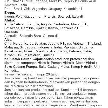
AMERIKA SERIKAT, Kanada, Meksiko, Republik Dominika dll
Amerika Latin
Peru, Brasil, Chili, Argentina, Uruguay, Kolombia dll
Eropa:
Inggris,
Polandia, Jerman, Prancis, Spanyol, Italia dll
Afrika:
Afrika Selatan, Zambia, Angola, Zimbabwe, Mozambik,
Botswana, Namibia, Aljazair, Kenya, Tanzania dll
Oceania
Australia, Selandia Baru, Guinea dll
Aisa
:
Cina, Korea, Korea Selatan, Jepang Filipina, Vietnam, Thailand,
Malaysia, Singapura, Indonesia, India, Pakistan, Sri Lanka
Kazakhstan, Israel, Palestina, Arab Saudi, Bahrain, Qatar,
Kuwait, Uni Emirat Arab, Turki dll
Kekuatan Cairan Gajah:
adalah produsen profesional dan
distributor komponen Hidrolik: Pompa Hidrolik, Motor Hidrolik,
Suku Cadang Pompa, Suku Cadang Motor, Katup Hidrolik, Unit
Kemudi...
Ini memiliki sejarah hampir 20 tahun
Tim Teknis Elephant Fuild Power memiliki pengalaman operasi
dan layanan bertahun-tahun, Menyediakan pelanggan dengan
solusi sistem hidrolik profesional.
Jaminan kualitas produk berkualitas, Kami memiliki bertahun-
tahun dalam produk sistem hidrolik, insinyur penjualan tetap,
periode pengiriman khusus perjanjian, Tahun pengalaman
industri, penjualan, perbaikan, commissioning, pemeliharaan,
layanan profesional satu atap supercepat, Memberikan respons