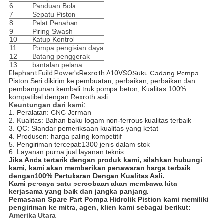
6
Panduan Bola
7
Sepatu Piston
8
Pelat Penahan
9
Piring Swash
10
Katup Kontrol
11
Pompa pengisian daya
12
Batang penggerak
13
bantalan pelana
Elephant Fuild Power's
Rexroth A10VSO
Suku Cadang Pompa
Piston Seri dikirim ke pembuatan, perbaikan, perbaikan dan
pembangunan kembali truk pompa beton, Kualitas 100%
kompatibel dengan Rexroth asli.
Keuntungan dari kami
:
1. Peralatan: CNC Jerman
2. Kualitas: Bahan baku logam non-ferrous kualitas terbaik
3. QC: Standar pemeriksaan kualitas yang ketat
4. Produsen: harga paling kompetitif
5. Pengiriman tercepat:
1300 jenis dalam stok
6. Layanan purna jual:
layanan teknis
Jika Anda tertarik dengan produk kami, silahkan hubungi
kami, kami akan memberikan penawaran harga terbaik
dengan
100% Pertukaran Dengan Kualitas Asli
.
Kami percaya satu percobaan akan membawa kita
kerjasama yang baik dan jangka panjang.
Pemasaran Spare Part Pompa Hidrolik Pistion kami memiliki
pengiriman ke mitra, agen, klien kami sebagai berikut:
Amerika Utara