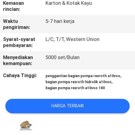
KUALITAS
Kemasan
Karton & Kotak Kayu
rincian:
Waktu
5-7 hari kerja
HUBUNGI
pengiriman:
KAMI
Syarat-syarat
L/C, T/T, Western Union
pembayaran:
BERITA
Menyediakan
5000 set/Bulan
kemampuan:
KASUS
Cahaya Tinggi:
,
penggantian bagian pompa rexroth a10vso
,
bagian pompa rexroth hidrolik a10vso
bagian pompa rexroth a10vso 180
SITEMAP
HARGA TERBAIK
PRIVACY
POLICY