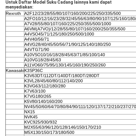
Untuk Daftar Model Suku Cadang lainnya kami dapat
menyediakan:
Rexroth
A2F12/23/28/55/80/107/160/200/225/250/335/500
A2FO10/12/16/23/28/32/45/56/63/80/90/107/125/160/180
A7V28/55/80/107/160/225/250/355/500/1000
A6VM(A7VO)/12/28/55/80/107/160/200/250/355/500
A4VSO45/71/125/180/250/500/1000
A4V40/56/71
A4VG28/40/45/50/56/71/90/125/140/180/250
A4VTG71/90
A10VSO10/16/18/28/45/63/71/85/100/140
A10VG18/28/45/63
A11VO60/75/95/130/145/160/190/250/260
Kawasaki
K3SP36C
K3V63DT/112DT/140DT/180DT/280DT
K3VL28/45/60/80/112/140/200
K3VG63/112/180/280
K7V63/100
K7VG180/265
K5V80/140/160/200
NV45/50/60/64/70/80/84/90/111/120/137/172/210/237/27
NX15
NVK45
KVC925/930/932
M2X55/63/96/120/128/146/150/170/210
M5X130/150/173/180/500