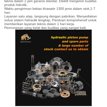
teknis dalam 2 jam garansi standar, Efektif menjamin kualitas
produk hidrolik,
Waktu pengiriman bebas khawatir 1300 jenis dalam stok,
1-7
hari.
Layanan satu atap, langsung dengan pabrikan, Menyediakan
solusi sistem hidraulik lengkap, Panduan komprehensif untuk
memberikan layanan teknis dalam 1 hari kerja.
Pemrosesan yang ketat dan kualitas yang sangat baik.