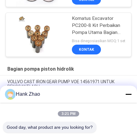
Komatus Excavator
PC200-8 Kit Perbaikan
Pompa Utama Bagian
Pompa Hidraulik Pompa
Bisa dinegosiasikan MOQ:1 set
Piston Layanan
KONTAK
Perbaikan Pemeliharaan
Bagian pompa piston hidrolik
VOLLVO CAST IRON GEAR PUMP VOE 14561971 UNTUK
PENGGANTI ASLI
Hank Zhao
VOLLVO CAST IRON GEAR PUMP VOE 14537295 UNTUK
PENGGANTI ASLI
3:21 PM
VOLLVO CAST IRON GEAR PUMP VOE 14782798 UNTUK
PENGGANTI ASLI
Good day, what product are you looking for?