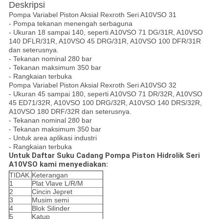
Deskripsi
Pompa Variabel Piston Aksial Rexroth Seri A10VSO 31
- Pompa tekanan menengah serbaguna
- Ukuran 18 sampai 140, seperti A10VSO 71 DG/31R, A10VSO
140 DFLR/31R, A10VSO 45 DRG/31R, A10VSO 100 DFR/31R
dan seterusnya.
- Tekanan nominal 280 bar
- Tekanan maksimum 350 bar
- Rangkaian terbuka
Pompa Variabel Piston Aksial Rexroth Seri A10VSO 32
- Ukuran 45 sampai 180, seperti A10VSO 71 DR/32R, A10VSO
45 ED71/32R, A10VSO 100 DRG/32R, A10VSO 140 DRS/32R,
A10VSO 180 DRF/32R dan seterusnya.
- Tekanan nominal 280 bar
- Tekanan maksimum 350 bar
- Untuk area aplikasi industri
- Rangkaian terbuka
Untuk Daftar Suku Cadang Pompa Piston Hidrolik Seri
A10VSO kami menyediakan:
TIDAK.
Keterangan
1
Plat Vlave L/R/M
2
Cincin Jepret
3
Musim semi
4
Blok Silinder
5
Katup