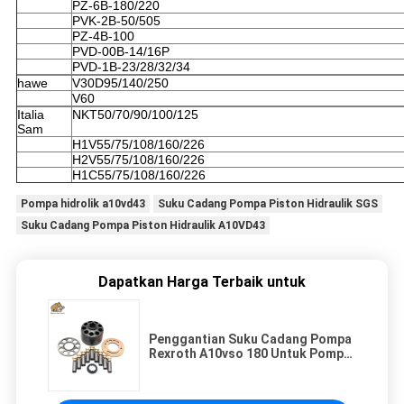
PZ-6B-180/220
PVK-2B-50/505
PZ-4B-100
PVD-00B-14/16P
PVD-1B-23/28/32/34
hawe
V30D95/140/250
V60
Italia
NKT50/70/90/100/125
Sam
H1V55/75/108/160/226
H2V55/75/108/160/226
H1C55/75/108/160/226
Pompa hidrolik a10vd43
Suku Cadang Pompa Piston Hidraulik SGS
Suku Cadang Pompa Piston Hidraulik A10VD43
Dapatkan Harga Terbaik untuk
Penggantian Suku Cadang Pompa
Rexroth A10vso 180 Untuk Pompa
Hidrolik