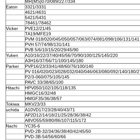
MR(MS)070/089/227/334
Eaton
3321/3331
4621/4631
5421/5431
78461/78462
Vicker
PVE12/21/45
TA19/MFE19
PVM 018/020/045/050/057/063/074/081/098/106/131/141
PVH 57/74/98/131/141
PVB 5/6/10/15/20/29/45/90
Yuken
A10/16/22/37/40/45/56/70/90/100/125/145/220
A3H16/37/56/71/100/145/180
Parker
PVP16/23/33/41/48/60/76/100/140
PV 016/020/023/028/032/040/046/063/080/092/140/180/2
P2/3-060/075/105/145
PAVC 33/38/65/100
Hitachi
HPV050/102/105/118/135
HMGC16/32/48
HMGF35/36/38/57
Tokiwa
MKV23/33
uchida
A10VD17/23/28/40/43/71
AP2D12/14/18/21/25/28/36/38/42
A8VO55/59/80/86/107/115/172
Nachi
YC35-6
PVD-2B-32/34/36/38/40/42/45/50
PVD-3B-54/56/60/66