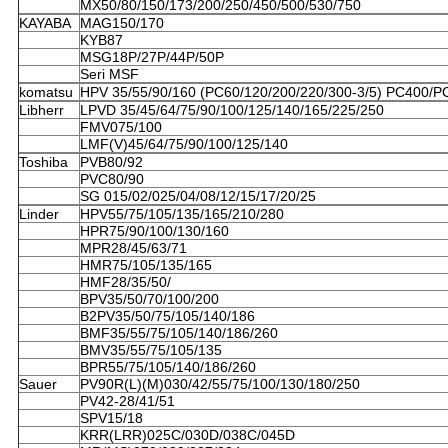
MX50/80/150/173/200/250/450/500/530/750
KAYABA
MAG150/170
KYB87
MSG18P/27P/44P/50P
Seri MSF
komatsu
HPV 35/55/90/160 (PC60/120/200/220/300-3/5) PC400/P
Libherr
LPVD 35/45/64/75/90/100/125/140/165/225/250
FMV075/100
LMF(V)45/64/75/90/100/125/140
Toshiba
PVB80/92
PVC80/90
SG 015/02/025/04/08/12/15/17/20/25
Linder
HPV55/75/105/135/165/210/280
HPR75/90/100/130/160
MPR28/45/63/71
HMR75/105/135/165
HMF28/35/50/
BPV35/50/70/100/200
B2PV35/50/75/105/140/186
BMF35/55/75/105/140/186/260
BMV35/55/75/105/135
BPR55/75/105/140/186/260
Sauer
PV90R(L)(M)030/42/55/75/100/130/180/250
PV42-28/41/51
SPV15/18
KRR(LRR)025C/030D/038C/045D