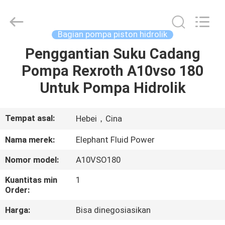
2026
Elephant
Fluid
Power
Co.,Ltd.
Bagian pompa piston hidrolik
All
Rights
Reserved.
Penggantian Suku Cadang
RUMAH
Pompa Rexroth A10vso 180
PRODUK
Untuk Pompa Hidrolik
TENTANG
Tempat asal:
Hebei，Cina
KAMI
Nama merek:
Elephant Fluid Power
Nomor model:
A10VSO180
TUR
Kuantitas min
1
PABRIK
Order:
Harga:
Bisa dinegosiasikan
KONTROL