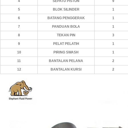
4
SEPATU PISTON
9
5
BLOK SILINDER
1
6
BATANG PENGGERAK
1
7
PANDUAN BOLA
1
8
TEKAN PIN
3
9
PELAT PELATIH
1
10
PIRING SWASH
1
11
BANTALAN PELANA
2
12
BANTALAN KURSI
2