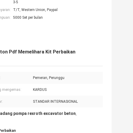
3-5
ayaran:
T/T, Western Union, Paypal
mpuan:
5000 Set per bulan
ton Pdf Memelihara Kit Perbaikan
:
Pemeran, Perunggu
g mengemas:
KARDUS
r:
STANDAR INTERNASIONAL
cadang pompa rexroth excavator beton
,
Perbaikan