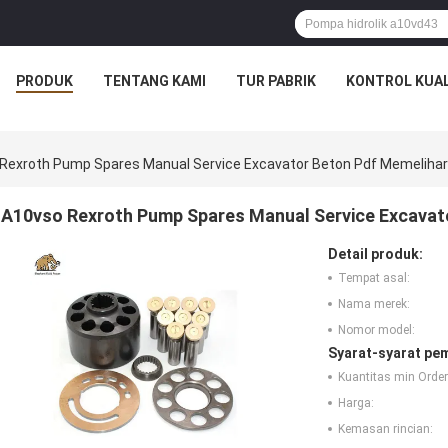
PRODUK
TENTANG KAMI
TUR PABRIK
KONTROL KUAL
Rexroth Pump Spares Manual Service Excavator Beton Pdf Memelihara
A10vso Rexroth Pump Spares Manual Service Excavato
Detail produk:
Tempat asal:
Nama merek:
Nomor model:
Syarat-syarat pe
Kuantitas min Order
Harga:
Kemasan rincian: