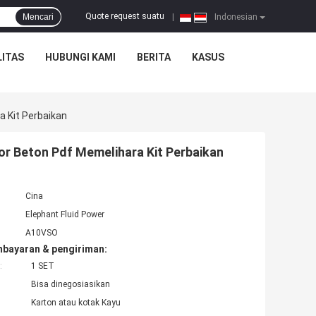
Quote request suatu
Mencari
|
Indonesian
ITAS
HUBUNGI KAMI
BERITA
KASUS
 Kit Perbaikan
r Beton Pdf Memelihara Kit Perbaikan
Cina
Elephant Fluid Power
A10VSO
mbayaran & pengiriman:
:
1 SET
Bisa dinegosiasikan
Karton atau kotak Kayu