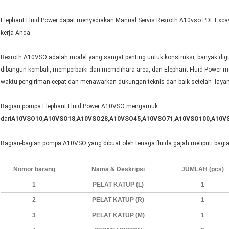
Elephant Fluid Power dapat menyediakan Manual Servis Rexroth A10vso PDF Exca
kerja Anda.
Rexroth A10VSO adalah model yang sangat penting untuk konstruksi, banyak di
dibangun kembali, memperbaiki dan memelihara area, dan Elephant Fluid Power m
waktu pengiriman cepat dan menawarkan dukungan teknis dan baik setelah -layan
Bagian pompa Elephant Fluid Power A10VSO mengamuk
dari
A10VSO10,A10VSO18,A10VSO28,A10VSO45,A10VSO71,A10VSO100,A10V
Bagian-bagian pompa A10VSO yang dibuat oleh tenaga fluida gajah meliputi bagia
Nomor barang
Nama & Deskripsi
JUMLAH (pcs)
1
PELAT KATUP (L)
1
2
PELAT KATUP (R)
1
3
PELAT KATUP (M)
1