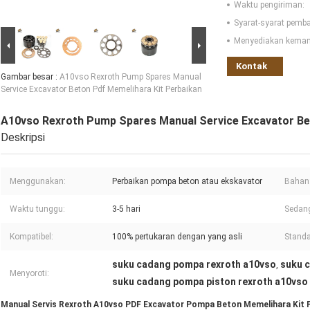
Waktu pengiriman:
Syarat-syarat pemb
Menyediakan kema
Kontak
Gambar besar :
A10vso Rexroth Pump Spares Manual
Service Excavator Beton Pdf Memelihara Kit Perbaikan
A10vso Rexroth Pump Spares Manual Service Excavator Be
Deskripsi
Menggunakan:
Perbaikan pompa beton atau ekskavator
Bahan
Waktu tunggu:
3-5 hari
Sedan
Kompatibel:
100% pertukaran dengan yang asli
Standa
suku cadang pompa rexroth a10vso
suku 
,
Menyoroti:
suku cadang pompa piston rexroth a10vso
Manual Servis Rexroth A10vso PDF Excavator Pompa Beton Memelihara Kit 