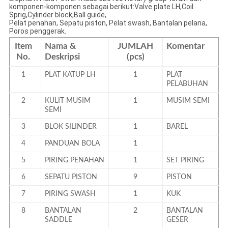
komponen-komponen sebagai berikut:Valve plate LH,Coil
Sprig,Cylinder block,Ball guide,
Pelat penahan, Sepatu piston, Pelat swash, Bantalan pelana,
Poros penggerak.
Item
Nama &
JUMLAH
Komentar
No.
Deskripsi
(pcs)
1
PLAT KATUP LH
1
PLAT
PELABUHAN
2
KULIT MUSIM
1
MUSIM SEMI
SEMI
3
BLOK SILINDER
1
BAREL
4
PANDUAN BOLA
1
5
PIRING PENAHAN
1
SET PIRING
6
SEPATU PISTON
9
PISTON
7
PIRING SWASH
1
KUK
8
BANTALAN
2
BANTALAN
SADDLE
GESER