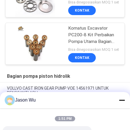
Bisa dinegosiasikan MOQ:1 set
KONTAK
Komatus Excavator
PC200-8 Kit Perbaikan
Pompa Utama Bagian
Pompa Hidraulik Pompa
Bisa dinegosiasikan MOQ:1 set
Piston Layanan
KONTAK
Perbaikan Pemeliharaan
Bagian pompa piston hidrolik
VOLLVO CAST IRON GEAR PUMP VOE 14561971 UNTUK
PENGGANTI ASLI
Jason Wu
VOLLVO CAST IRON GEAR PUMP VOE 14537295 UNTUK
PENGGANTI ASLI
1:51 PM
VOLLVO CAST IRON GEAR PUMP VOE 14782798 UNTUK
PENGGANTI ASLI