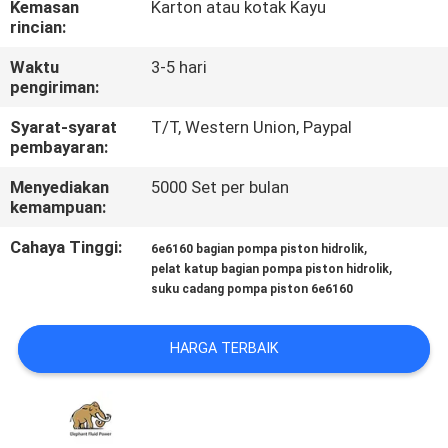
Kemasan
Karton atau kotak Kayu
KUALITAS
rincian:
Waktu
3-5 hari
HUBUNGI
pengiriman:
KAMI
Syarat-syarat
T/T, Western Union, Paypal
pembayaran:
BERITA
Menyediakan
5000 Set per bulan
kemampuan:
KASUS
Cahaya Tinggi:
,
6e6160 bagian pompa piston hidrolik
,
pelat katup bagian pompa piston hidrolik
suku cadang pompa piston 6e6160
SITEMAP
HARGA TERBAIK
PRIVACY
POLICY