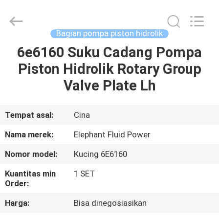
2026
Elephant
Fluid
Power
Co.,Ltd.
Bagian pompa piston hidrolik
All
Rights
Reserved.
6e6160 Suku Cadang Pompa
RUMAH
Piston Hidrolik Rotary Group
PRODUK
Valve Plate Lh
TENTANG
Tempat asal:
Cina
KAMI
Nama merek:
Elephant Fluid Power
Nomor model:
Kucing 6E6160
TUR
Kuantitas min
1 SET
PABRIK
Order:
Harga:
Bisa dinegosiasikan
KONTROL