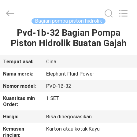
2026
Elephant
Fluid
Power
Co.,Ltd.
Bagian pompa piston hidrolik
All
Rights
Reserved.
Pvd-1b-32 Bagian Pompa
RUMAH
Piston Hidrolik Buatan Gajah
PRODUK
Tempat asal:
Cina
TENTANG
Nama merek:
Elephant Fluid Power
KAMI
Nomor model:
PVD-1B-32
Kuantitas min
1 SET
TUR
Order:
PABRIK
Harga:
Bisa dinegosiasikan
Kemasan
Karton atau kotak Kayu
KONTROL
rincian: