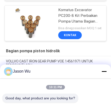
Komatus Excavator
PC200-8 Kit Perbaikan
Pompa Utama Bagian
Pompa Hidraulik Pompa
Bisa dinegosiasikan MOQ:1 set
Piston Layanan
KONTAK
Perbaikan Pemeliharaan
Bagian pompa piston hidrolik
VOLLVO CAST IRON GEAR PUMP VOE 14561971 UNTUK
PENGGANTI ASLI
Jason Wu
VOLLVO CAST IRON GEAR PUMP VOE 14537295 UNTUK
PENGGANTI ASLI
10:11 PM
VOLLVO CAST IRON GEAR PUMP VOE 14782798 UNTUK
PENGGANTI ASLI
Good day, what product are you looking for?
Bad Request
Semua