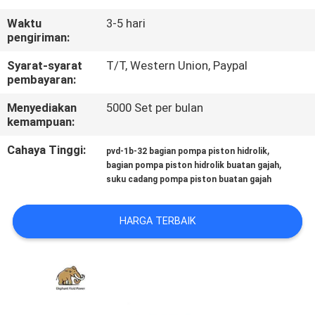
KUALITAS
Waktu
3-5 hari
pengiriman:
HUBUNGI
Syarat-syarat
T/T, Western Union, Paypal
KAMI
pembayaran:
Menyediakan
5000 Set per bulan
BERITA
kemampuan:
Cahaya Tinggi:
,
pvd-1b-32 bagian pompa piston hidrolik
,
KASUS
bagian pompa piston hidrolik buatan gajah
suku cadang pompa piston buatan gajah
SITEMAP
HARGA TERBAIK
PRIVACY
POLICY