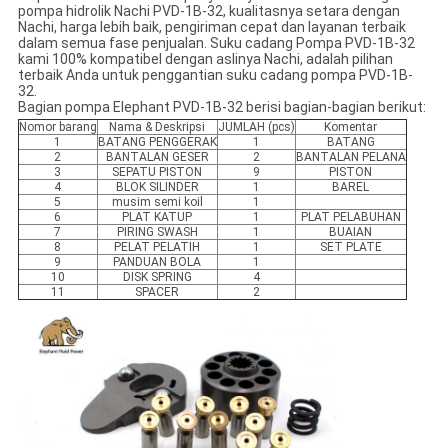
pompa hidrolik Nachi PVD-1B-32, kualitasnya setara dengan
Nachi, harga lebih baik, pengiriman cepat dan layanan terbaik
dalam semua fase penjualan. Suku cadang Pompa PVD-1B-32
kami 100% kompatibel dengan aslinya Nachi, adalah pilihan
terbaik Anda untuk penggantian suku cadang pompa PVD-1B-
32.
Bagian pompa Elephant PVD-1B-32 berisi bagian-bagian berikut:
Nomor barang
Nama & Deskripsi
JUMLAH (pcs)
Komentar
1
BATANG PENGGERAK
1
BATANG
2
BANTALAN GESER
2
BANTALAN PELANA
3
SEPATU PISTON
9
PISTON
4
BLOK SILINDER
1
BAREL
5
musim semi koil
1
6
PLAT KATUP
1
PLAT PELABUHAN
7
PIRING SWASH
1
BUAIAN
8
PELAT PELATIH
1
SET PLATE
9
PANDUAN BOLA
1
10
DISK SPRING
4
11
SPACER
2