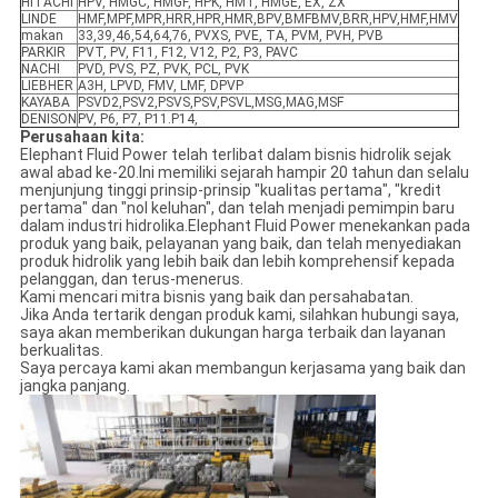
HITACHI
HPV, HMGC, HMGF, HPK, HMT, HMGE, EX, ZX
LINDE
HMF,MPF,MPR,HRR,HPR,HMR,BPV,BMFBMV,BRR,HPV,HMF,HMV
makan
33,39,46,54,64,76, PVXS, PVE, TA, PVM, PVH, PVB
PARKIR
PVT, PV, F11, F12, V12, P2, P3, PAVC
NACHI
PVD, PVS, PZ, PVK, PCL, PVK
LIEBHER
A3H, LPVD, FMV, LMF, DPVP
KAYABA
PSVD2,PSV2,PSVS,PSV,PSVL,MSG,MAG,MSF
DENISON
PV, P6, P7, P11.P14,
Perusahaan kita:
Elephant Fluid Power telah terlibat dalam bisnis hidrolik sejak
awal abad ke-20.Ini memiliki sejarah hampir 20 tahun dan selalu
menjunjung tinggi prinsip-prinsip "kualitas pertama", "kredit
pertama" dan "nol keluhan", dan telah menjadi pemimpin baru
dalam industri hidrolika.Elephant Fluid Power menekankan pada
produk yang baik, pelayanan yang baik, dan telah menyediakan
produk hidrolik yang lebih baik dan lebih komprehensif kepada
pelanggan, dan terus-menerus.
Kami mencari mitra bisnis yang baik dan persahabatan.
Jika Anda tertarik dengan produk kami, silahkan hubungi saya,
saya akan memberikan dukungan harga terbaik dan layanan
berkualitas.
Saya percaya kami akan membangun kerjasama yang baik dan
jangka panjang.