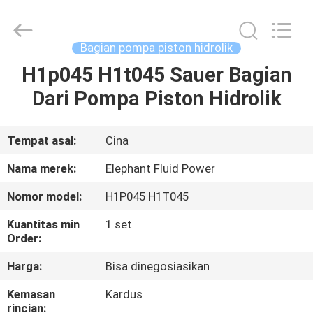
2026
Elephant
Fluid
Power
Co.,Ltd.
Bagian pompa piston hidrolik
All
Rights
Reserved.
H1p045 H1t045 Sauer Bagian
RUMAH
Dari Pompa Piston Hidrolik
PRODUK
Tempat asal:
Cina
TENTANG
Nama merek:
Elephant Fluid Power
KAMI
Nomor model:
H1P045 H1T045
Kuantitas min
1 set
TUR
Order:
PABRIK
Harga:
Bisa dinegosiasikan
Kemasan
Kardus
KONTROL
rincian: