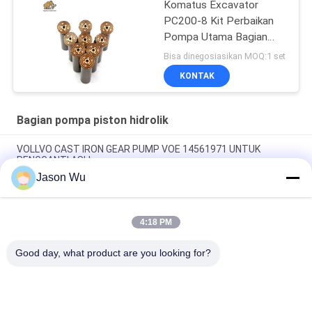
Komatus Excavator
PC200-8 Kit Perbaikan
Pompa Utama Bagian
Pompa Hidraulik Pompa
Bisa dinegosiasikan MOQ:1 set
Piston Layanan
KONTAK
Perbaikan Pemeliharaan
Bagian pompa piston hidrolik
VOLLVO CAST IRON GEAR PUMP VOE 14561971 UNTUK
PENGGANTI ASLI
Jason Wu
VOLLVO CAST IRON GEAR PUMP VOE 14537295 UNTUK
PENGGANTI ASLI
4:18 PM
VOLLVO CAST IRON GEAR PUMP VOE 14782798 UNTUK
PENGGANTI ASLI
Good day, what product are you looking for?
Bad Request
Semua