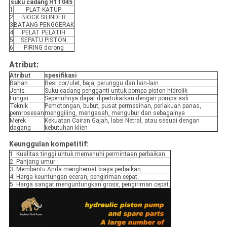
suku cadang H1T045
1
PLAT KATUP
2
BIOCK SILINDER
3
BATANG PENGGERAK
4
PELAT PELATIH
5
SEPATU PISTON
6
PIRING dorong
Atribut:
Atribut
spesifikasi
Bahan
Besi cor/ulet, baja, perunggu dan lain-lain
Jenis
Suku cadang pengganti untuk pompa piston hidrolik
Fungsi
Sepenuhnya dapat dipertukarkan dengan pompa asli
Teknik
Pemotongan, bubut, pusat permesinan, perlakuan panas,
pemrosesan
menggiling, mengasah, mengubur dan sebagainya
Merek
Kekuatan Cairan Gajah, label Netral, atau sesuai dengan
dagang
kebutuhan klien
Keunggulan kompetitif:
1. Kualitas tinggi untuk memenuhi permintaan perbaikan.
2. Panjang umur
3. Membantu Anda menghemat biaya perbaikan.
4. Harga keuntungan eceran, pengiriman cepat.
5. Harga sangat menguntungkan grosir, pengiriman cepat.