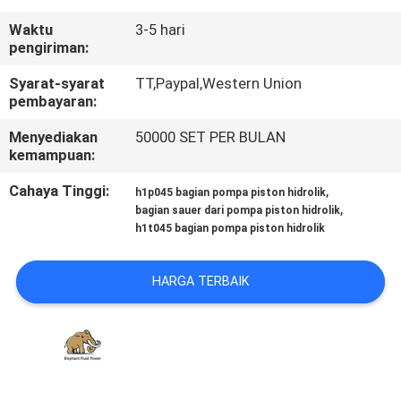
KUALITAS
Waktu
3-5 hari
pengiriman:
HUBUNGI
Syarat-syarat
TT,Paypal,Western Union
KAMI
pembayaran:
Menyediakan
50000 SET PER BULAN
BERITA
kemampuan:
Cahaya Tinggi:
,
h1p045 bagian pompa piston hidrolik
,
KASUS
bagian sauer dari pompa piston hidrolik
h1t045 bagian pompa piston hidrolik
SITEMAP
HARGA TERBAIK
PRIVACY
POLICY