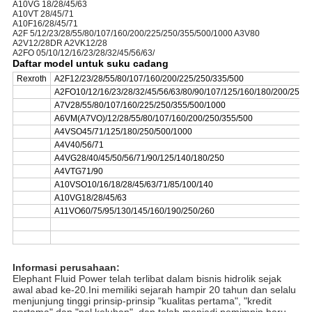
A10VG 18/28/45/63
A10VT 28/45/71
A10F16/28/45/71
A2F 5/12/23/28/55/80/107/160/200/225/250/355/500/1000 A3V80
A2V12/28DR A2VK12/28
A2FO 05/10/12/16/23/28/32/45/56/63/
Daftar model untuk suku cadang
Rexroth
A2F12/23/28/55/80/107/160/200/225/250/335/500
A2FO10/12/16/23/28/32/45/56/63/80/90/107/125/160/180/200/250/
A7V28/55/80/107/160/225/250/355/500/1000
A6VM(A7VO)/12/28/55/80/107/160/200/250/355/500
A4VSO45/71/125/180/250/500/1000
A4V40/56/71
A4VG28/40/45/50/56/71/90/125/140/180/250
A4VTG71/90
A10VSO10/16/18/28/45/63/71/85/100/140
A10VG18/28/45/63
A11VO60/75/95/130/145/160/190/250/260
Informasi perusahaan:
Elephant Fluid Power telah terlibat dalam bisnis hidrolik sejak
awal abad ke-20.Ini memiliki sejarah hampir 20 tahun dan selalu
menjunjung tinggi prinsip-prinsip "kualitas pertama", "kredit