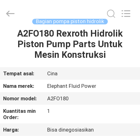
2026
Elephant
Fluid
Power
Co.,Ltd.
Bagian pompa piston hidrolik
All
Rights
Reserved.
A2FO180 Rexroth Hidrolik
RUMAH
Piston Pump Parts Untuk
PRODUK
Mesin Konstruksi
TENTANG
Tempat asal:
Cina
KAMI
Nama merek:
Elephant Fluid Power
Nomor model:
A2FO180
TUR
Kuantitas min
1
PABRIK
Order:
Harga:
Bisa dinegosiasikan
KONTROL