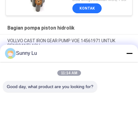
Piston Layanan
KONTAK
Perbaikan Pemeliharaan
Bagian pompa piston hidrolik
VOLLVO CAST IRON GEAR PUMP VOE 14561971 UNTUK
PENGGANTI ASLI
Sunny Lu
VOLLVO CAST IRON GEAR PUMP VOE 14537295 UNTUK
PENGGANTI ASLI
11:14 AM
VOLLVO CAST IRON GEAR PUMP VOE 14782798 UNTUK
PENGGANTI ASLI
Good day, what product are you looking for?
Bad Request
Semua
Bagian Pompa 
Suku Cadang 
Piston Hidrolik
Pompa Hidrolik Vane
Suku Cadang Mesin 
Pompa Traktor 