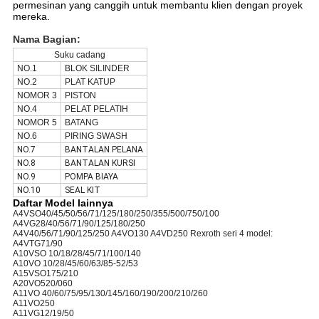
permesinan yang canggih untuk membantu klien dengan proyek
mereka.
Nama Bagian:
Suku cadang
NO.1
BLOK SILINDER
NO.2
PLAT KATUP
NOMOR 3
PISTON
NO.4
PELAT PELATIH
NOMOR 5
BATANG
NO.6
PIRING SWASH
NO.7
BANTALAN PELANA
NO.8
BANTALAN KURSI
NO.9
POMPA BIAYA
NO.10
SEAL KIT
Daftar Model lainnya
A4VSO40/45/50/56/71/125/180/250/355/500/750/100
A4VG28/40/56/71/90/125/180/250
A4V40/56/71/90/125/250 A4VO130 A4VD250 Rexroth seri 4 model:
A4VTG71/90
A10VSO 10/18/28/45/71/100/140
A10VO 10/28/45/60/63/85-52/53
A15VSO175/210
A20VO520/060
A11VO 40/60/75/95/130/145/160/190/200/210/260
A11VO250
A11VG12/19/50