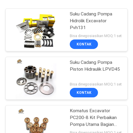
Suku Cadang Pompa
Hidrolik Excavator
Pvh131
Bisa dinegosiasikan MOQ:1 set
KONTAK
Suku Cadang Pompa
Piston Hidraulik LPVD45
Bisa dinegosiasikan MOQ:1 set
KONTAK
Komatus Excavator
PC200-8 Kit Perbaikan
Pompa Utama Bagian
Pompa Hidraulik Pompa
Bisa dinegosiasikan MOQ:1 set