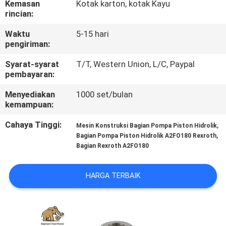
Kemasan
Kotak karton, kotak Kayu
KUALITAS
rincian:
Waktu
5-15 hari
HUBUNGI
pengiriman:
KAMI
Syarat-syarat
T/T, Western Union, L/C, Paypal
pembayaran:
BERITA
Menyediakan
1000 set/bulan
kemampuan:
KASUS
Cahaya Tinggi:
,
Mesin Konstruksi Bagian Pompa Piston Hidrolik
,
Bagian Pompa Piston Hidrolik A2FO180 Rexroth
Bagian Rexroth A2FO180
SITEMAP
HARGA TERBAIK
PRIVACY
POLICY