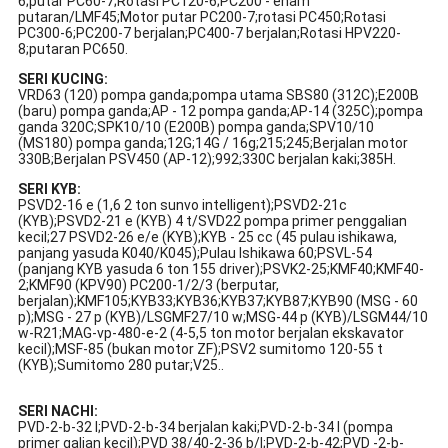
6;putar PC60-7;Rotasi PC120-6;PC200 - enam
putaran/LMF45;Motor putar PC200-7;rotasi PC450;Rotasi
PC300-6;PC200-7 berjalan;PC400-7 berjalan;Rotasi HPV220-
8;putaran PC650.
SERI KUCING:
VRD63 (120) pompa ganda;pompa utama SBS80 (312C);E200B
(baru) pompa ganda;AP - 12 pompa ganda;AP-14 (325C);pompa
ganda 320C;SPK10/10 (E200B) pompa ganda;SPV10/10
(MS180) pompa ganda;12G;14G / 16g;215;245;Berjalan motor
330B;Berjalan PSV450 (AP-12);992;330C berjalan kaki;385H.
SERI KYB:
PSVD2-16 e (1,6 2 ton sunvo intelligent);PSVD2-21c
(KYB);PSVD2-21 e (KYB) 4 t/SVD22 pompa primer penggalian
kecil;27 PSVD2-26 e/e (KYB);KYB - 25 cc (45 pulau ishikawa,
panjang yasuda K040/K045);Pulau Ishikawa 60;PSVL-54
(panjang KYB yasuda 6 ton 155 driver);PSVK2-25;KMF40;KMF40-
2;KMF90 (KPV90) PC200-1/2/3 (berputar,
berjalan);KMF105;KYB33;KYB36;KYB37;KYB87;KYB90 (MSG - 60
p);MSG - 27 p (KYB)/LSGMF27/10 w;MSG-44 p (KYB)/LSGM44/10
w-R21;MAG-vp-480-e-2 (4-5,5 ton motor berjalan ekskavator
kecil);MSF-85 (bukan motor ZF);PSV2 sumitomo 120-55 t
(KYB);Sumitomo 280 putar;V25..
SERI NACHI:
PVD-2-b-32 l;PVD-2-b-34 berjalan kaki;PVD-2-b-34 l (pompa
primer galian kecil);PVD 38/40-2-36 b/l;PVD-2-b-42;PVD -2-b-