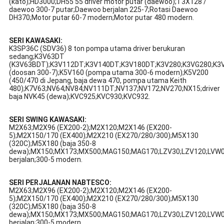
(kato);HD3000;DH55 55 driver motor putar (daewoo);T3X128 /
daewoo 300-7 putar;Daewoo berjalan 225-7;Rotasi Daewoo
DH370;Motor putar 60-7 modern;Motor putar 480 modern.
SERI KAWASAKI:
K3SP36C (SDV36) 8 ton pompa utama driver berukuran
sedang;K3V63DT
(K3V63BDT);K3V112DT;K3V140DT;K3V180DT;K3V280;K3VG280;K3V
(doosan 300-7);K5V160 (pompa utama 300-6 modern);K5V200
(450/470 di Jepang, baja dewa 470, pompa utama Keith
480);K7V63;NV64;NV84;NV111DT;NV137;NV172;NV270;NX15;driver
baja NVK45 (dewa);KVC925;KVC930;KVC932.
SERI SWING KAWASAKI:
M2X63;M2X96 (EX200-2);M2X120;M2X146 (EX200-
5);M2X150/170 (EX400);M2X210 (EX270/280/300);M5X130
(320C);M5X180 (baja 350-8
dewa);MX150;MX173;MX500;MAG150;MAG170;LZV30;LZV120;LVW
berjalan;300-5 modern.
SERI PERJALANAN NABTESCO:
M2X63;M2X96 (EX200-2);M2X120;M2X146 (EX200-
5);M2X150/170 (EX400);M2X210 (EX270/280/300);M5X130
(320C);M5X180 (baja 350-8
dewa);MX150;MX173;MX500;MAG150;MAG170;LZV30;LZV120;LVW
berjalan;300-5 modern.