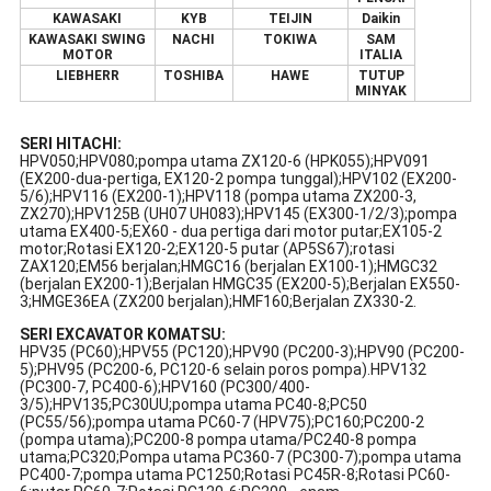
KAWASAKI
KYB
TEIJIN
Daikin
KAWASAKI SWING
NACHI
TOKIWA
SAM
MOTOR
ITALIA
LIEBHERR
TOSHIBA
HAWE
TUTUP
MINYAK
SERI HITACHI:
HPV050;HPV080;pompa utama ZX120-6 (HPK055);HPV091
(EX200-dua-pertiga, EX120-2 pompa tunggal);HPV102 (EX200-
5/6);HPV116 (EX200-1);HPV118 (pompa utama ZX200-3,
ZX270);HPV125B (UH07 UH083);HPV145 (EX300-1/2/3);pompa
utama EX400-5;EX60 - dua pertiga dari motor putar;EX105-2
motor;Rotasi EX120-2;EX120-5 putar (AP5S67);rotasi
ZAX120;EM56 berjalan;HMGC16 (berjalan EX100-1);HMGC32
(berjalan EX200-1);Berjalan HMGC35 (EX200-5);Berjalan EX550-
3;HMGE36EA (ZX200 berjalan);HMF160;Berjalan ZX330-2.
SERI EXCAVATOR KOMATSU:
HPV35 (PC60);HPV55 (PC120);HPV90 (PC200-3);HPV90 (PC200-
5);PHV95 (PC200-6, PC120-6 selain poros pompa).HPV132
(PC300-7, PC400-6);HPV160 (PC300/400-
3/5);HPV135;PC30UU;pompa utama PC40-8;PC50
(PC55/56);pompa utama PC60-7 (HPV75);PC160;PC200-2
(pompa utama);PC200-8 pompa utama/PC240-8 pompa
utama;PC320;Pompa utama PC360-7 (PC300-7);pompa utama
PC400-7;pompa utama PC1250;Rotasi PC45R-8;Rotasi PC60-