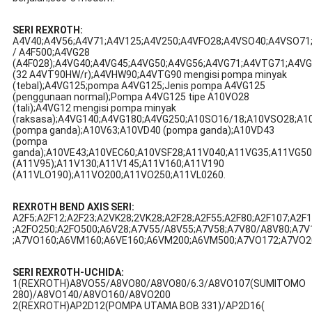
SERI REXROTH:
A4V40;A4V56;A4V71;A4V125;A4V250;A4VFO28;A4VSO40;A4VSO7
/ A4F500;A4VG28
(A4F028);A4VG40;A4VG45;A4VG50;A4VG56;A4VG71;A4VTG71;A4V
(32 A4VT90HW/r);A4VHW90;A4VTG90 mengisi pompa minyak
(tebal);A4VG125;pompa A4VG125;Jenis pompa A4VG125
(penggunaan normal);Pompa A4VG125 tipe A10VO28
(tali);A4VG12 mengisi pompa minyak
(raksasa);A4VG140;A4VG180;A4VG250;A10SO16/18;A10VSO28;A
(pompa ganda);A10V63;A10VD40 (pompa ganda);A10VD43
(pompa
ganda);A10VE43;A10VEC60;A10VSF28;A11V040;A11VG35;A11VG5
(A11V95);A11V130;A11V145;A11V160;A11V190
(A11VLO190);A11VO200;A11VO250;A11VL0260.
REXROTH BEND AXIS SERI:
A2F5;A2F12;A2F23;A2VK28;2VK28;A2F28;A2F55;A2F80;A2F107;A2
;A2FO250;A2FO500;A6V28;A7V55/A8V55;A7V58;A7V80/A8V80;A7V
;A7VO160;A6VM160;A6VE160;A6VM200;A6VM500;A7VO172;A7VO2
SERI REXROTH-UCHIDA:
1(REXROTH)A8VO55/A8VO80/A8VO80/6.3/A8VO107(SUMITOMO
280)/A8VO140/A8VO160/A8VO200
2(REXROTH)AP2D12(POMPA UTAMA BOB 331)/AP2D16(