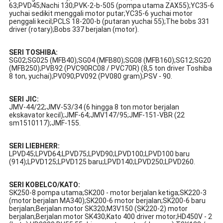
63;PVD45;Nachi 130;PVK-2-b-505 (pompa utama ZAX55);YC35-6
yuchai sedikit menggali motor putar;YC35-6 yuchai motor
penggali kecil;PCLS 18-200-b (putaran yuchai 55);The bobs 331
driver (rotary);Bobs 337 berjalan (motor).
SERI TOSHIBA:
SG02;SG025 (MFB40);SG04 (MFB80);SG08 (MFB160);SG12;SG20
(MFB250);PVB92 (PVC90RC08 / PVC70R) (8,5 ton driver Toshiba
8 ton, yuchai);PV090;PV092 (PV080 gram);PSV - 90.
SERI JIC:
JMV-44/22;JMV-53/34 (6 hingga 8 ton motor berjalan
ekskavator kecil);JMF-64;JMV147/95;JMF-151-VBR (22
sm1510117);JMF-155.
SERI LIEBHERR:
LPVD45;LPVD64;LPVD75;LPVD90;LPVD100;LPVD100 baru
(914);LPVD125;LPVD125 baru;LPVD140;LPVD250;LPVD260.
SERI KOBELCO/KATO:
SK250-8 pompa utama;SK200 - motor berjalan ketiga;SK220-3
(motor berjalan MA340);SK200-6 motor berjalan;SK200-6 baru
berjalan;Berjalan motor SK320;M3V150 (SK220-2) motor
berjalan;Berjalan motor SK430;Kato 400 driver motor;HD450V - 2