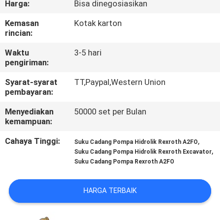
Harga:
Bisa dinegosiasikan
KUALITAS
Kemasan
Kotak karton
rincian:
HUBUNGI
KAMI
Waktu
3-5 hari
pengiriman:
Syarat-syarat
TT,Paypal,Western Union
BERITA
pembayaran:
Menyediakan
50000 set per Bulan
KASUS
kemampuan:
Cahaya Tinggi:
,
Suku Cadang Pompa Hidrolik Rexroth A2FO
SITEMAP
,
Suku Cadang Pompa Hidrolik Rexroth Excavator
Suku Cadang Pompa Rexroth A2FO
PRIVACY
HARGA TERBAIK
POLICY