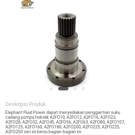
Deskripsi Produk
Elephant Fluid Power dapat menyediakan penggantian suku
cadang pompa hidrolik A2FO10, A2FO12, A2FO16, A2FO23,
A2FO28, A2FO32, A2FO45, A2FO56, A2FO63, ​​A2FO80, A2FO107,
A2FO125, A2FO160, A2FO180, A2FO200, A2FO225, A2FO225,
A2FO250 seri ini berisi bagian-bagian ini: