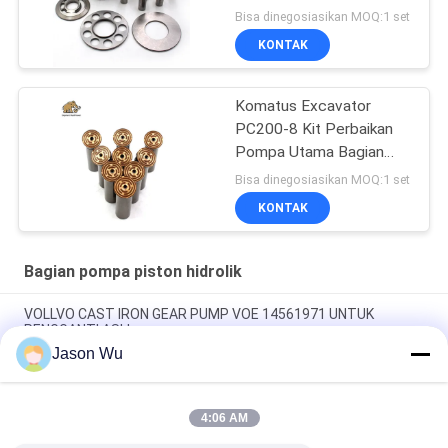
Bisa dinegosiasikan MOQ:1 set
KONTAK
Komatus Excavator
PC200-8 Kit Perbaikan
Pompa Utama Bagian
Pompa Hidraulik Pompa
Bisa dinegosiasikan MOQ:1 set
Piston Layanan
KONTAK
Perbaikan Pemeliharaan
Bagian pompa piston hidrolik
VOLLVO CAST IRON GEAR PUMP VOE 14561971 UNTUK
PENGGANTI ASLI
Jason Wu
VOLLVO CAST IRON GEAR PUMP VOE 14537295 UNTUK
PENGGANTI ASLI
4:06 AM
VOLLVO CAST IRON GEAR PUMP VOE 14782798 UNTUK
PENGGANTI ASLI