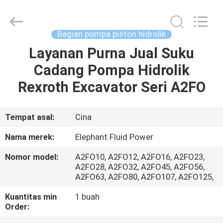
2026
Elephant
Fluid
Power
Co.,Ltd.
Bagian pompa piston hidrolik
All
Rights
Reserved.
Layanan Purna Jual Suku
RUMAH
Cadang Pompa Hidrolik
PRODUK
Rexroth Excavator Seri A2FO
TENTANG
Tempat asal:
Cina
KAMI
Nama merek:
Elephant Fluid Power
Nomor model:
A2FO10, A2FO12, A2FO16, A2FO23,
TUR
A2FO28, A2FO32, A2FO45, A2FO56,
A2FO63, ​​A2FO80, A2FO107, A2FO125,
PABRIK
Kuantitas min
1 buah
Order:
KONTROL