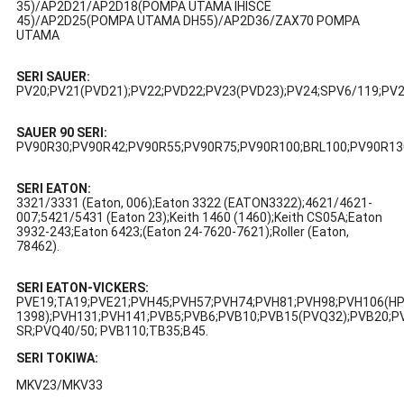
35)/AP2D21/AP2D18(POMPA UTAMA IHISCE
45)/AP2D25(POMPA UTAMA DH55)/AP2D36/ZAX70 POMPA
UTAMA
SERI SAUER:
PV20;PV21(PVD21);PV22;PVD22;PV23(PVD23);PV24;SPV6/119;P
SAUER 90 SERI:
PV90R30;PV90R42;PV90R55;PV90R75;PV90R100;BRL100;PV90R13
SERI EATON:
3321/3331 (Eaton, 006);Eaton 3322 (EATON3322);4621/4621-
007;5421/5431 (Eaton 23);Keith 1460 (1460);Keith CS05A;Eaton
3932-243;Eaton 6423;(Eaton 24-7620-7621);Roller (Eaton,
78462).
SERI EATON-VICKERS:
PVE19;TA19;PVE21;PVH45;PVH57;PVH74;PVH81;PVH98;PVH106(HP
1398);PVH131;PVH141;PVB5;PVB6;PVB10;PVB15(PVQ32);PVB20;P
SR;PVQ40/50; PVB110;TB35;B45.
SERI TOKIWA:
MKV23/MKV33