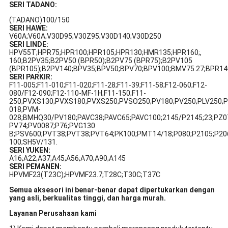
SERI TADANO:
(TADANO)100/150
SERI HAWE:
V60A;V60A;V30D95;V30Z95;V30D140;V30D250
SERI LINDE:
HPV55T;HPR75;HPR100;HPR105;HPR130;HMR135;HPR160;,
160;B2PV35;B2PV50 (BPR50);B2PV75 (BPR75);B2PV105
(BPR105);B2PV140;BPV35;BPV50;BPV70;BPV100;BMV75.27;BPR14
SERI PARKIR:
F11-005;F11-010;F11-020;F11-28;F11-39;F11-58;F12-060;F12-
080/F12-090;F12-110-MF-1H;F11-150;F11-
250;PVXS130;PVXS180;PVXS250;PVSO250;PV180;PV250;PLV250;
018;PVM-
028;BMHQ30/PV180;PAVC38;PAVC65;PAVC100;2145/P2145;23;PZ0
PV74;PV0087;P76;PVG130
B;PSV600;PVT38;PVT38;PVT64;PK100;PMT14/18;P080;P2105;P20
100;SH5V/131.
SERI YUKEN:
A16;A22;A37;A45;A56;A70;A90;A145
SERI PEMANEN:
HPVMF23(T23C);HPVMF23.7;T28C;T30C;T37C
Semua aksesori ini benar-benar dapat dipertukarkan dengan
yang asli, berkualitas tinggi, dan harga murah.
Layanan Perusahaan kami