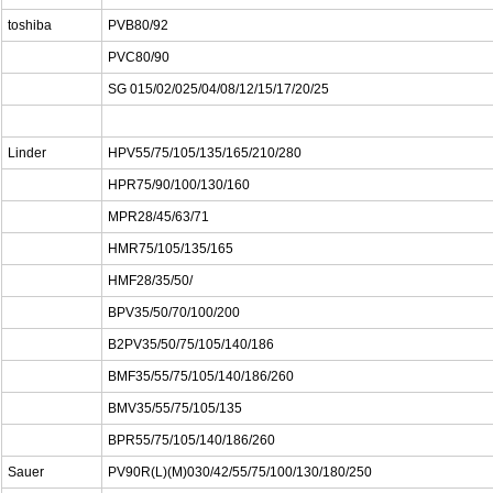
toshiba
PVB80/92
PVC80/90
SG 015/02/025/04/08/12/15/17/20/25
Linder
HPV55/75/105/135/165/210/280
HPR75/90/100/130/160
MPR28/45/63/71
HMR75/105/135/165
HMF28/35/50/
BPV35/50/70/100/200
B2PV35/50/75/105/140/186
BMF35/55/75/105/140/186/260
BMV35/55/75/105/135
BPR55/75/105/140/186/260
Sauer
PV90R(L)(M)030/42/55/75/100/130/180/250