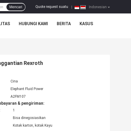
Quote request suatu
Mencari
|
Indonesian
ITAS
HUBUNGI KAMI
BERITA
KASUS
nggantian Rexroth
Cina
Elephant Fluid Power
A2FM107
mbayaran & pengiriman:
:
1
Bisa dinegosiasikan
Kotak karton, kotak Kayu