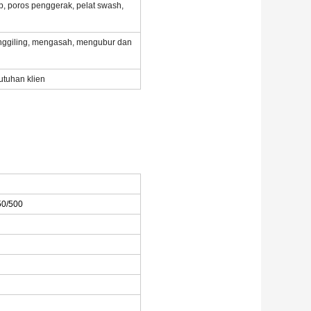
up, poros penggerak, pelat swash,
nggiling, mengasah, mengubur dan
utuhan klien
50/500