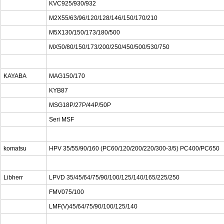
KVC925/930/932
M2X55/63/96/120/128/146/150/170/210
M5X130/150/173/180/500
MX50/80/150/173/200/250/450/500/530/750
KAYABA
MAG150/170
KYB87
MSG18P/27P/44P/50P
Seri MSF
komatsu
HPV 35/55/90/160 (PC60/120/200/220/300-3/5) PC400/PC650
Libherr
LPVD 35/45/64/75/90/100/125/140/165/225/250
FMV075/100
LMF(V)45/64/75/90/100/125/140