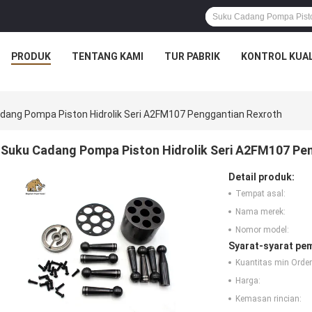
PRODUK
TENTANG KAMI
TUR PABRIK
KONTROL KUAL
dang Pompa Piston Hidrolik Seri A2FM107 Penggantian Rexroth
Suku Cadang Pompa Piston Hidrolik Seri A2FM107 Pe
Detail produk:
Tempat asal:
Nama merek:
Nomor model:
Syarat-syarat pe
Kuantitas min Order
Harga:
Kemasan rincian: