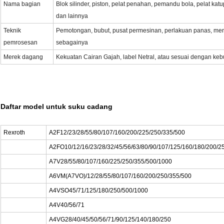
Nama bagian
Blok silinder, piston, pelat penahan, pemandu bola, pelat kat
dan lainnya
Teknik
Pemotongan, bubut, pusat permesinan, perlakuan panas, me
pemrosesan
sebagainya
Merek dagang
Kekuatan Cairan Gajah, label Netral, atau sesuai dengan keb
Daftar model untuk suku cadang
Rexroth
A2F12/23/28/55/80/107/160/200/225/250/335/500
A2FO10/12/16/23/28/32/45/56/63/80/90/107/125/160/180/200/2
A7V28/55/80/107/160/225/250/355/500/1000
A6VM(A7VO)/12/28/55/80/107/160/200/250/355/500
A4VSO45/71/125/180/250/500/1000
A4V40/56/71
A4VG28/40/45/50/56/71/90/125/140/180/250