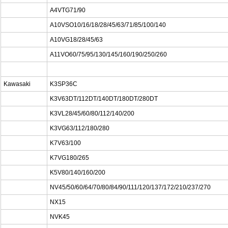
A4VTG71/90
A10VSO10/16/18/28/45/63/71/85/100/140
A10VG18/28/45/63
A11VO60/75/95/130/145/160/190/250/260
Kawasaki
K3SP36C
K3V63DT/112DT/140DT/180DT/280DT
K3VL28/45/60/80/112/140/200
K3VG63/112/180/280
K7V63/100
K7VG180/265
K5V80/140/160/200
NV45/50/60/64/70/80/84/90/111/120/137/172/210/237/270
NX15
NVK45