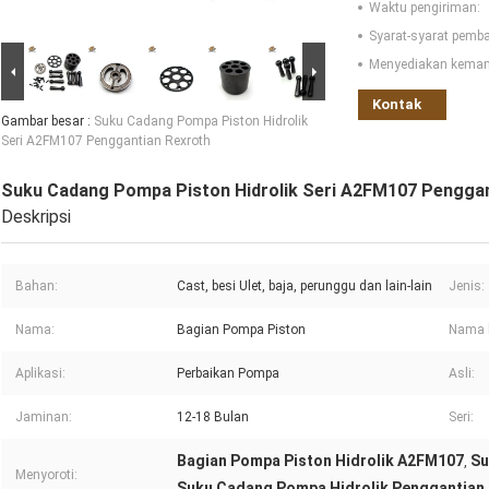
Waktu pengiriman:
Syarat-syarat pemb
Menyediakan kema
Kontak
Gambar besar :
Suku Cadang Pompa Piston Hidrolik
Seri A2FM107 Penggantian Rexroth
Suku Cadang Pompa Piston Hidrolik Seri A2FM107 Penggan
Deskripsi
Bahan:
Cast, besi Ulet, baja, perunggu dan lain-lain
Jenis:
Nama:
Bagian Pompa Piston
Nama l
Aplikasi:
Perbaikan Pompa
Asli:
Jaminan:
12-18 Bulan
Seri:
Bagian Pompa Piston Hidrolik A2FM107
Su
,
Menyoroti:
Suku Cadang Pompa Hidrolik Penggantian