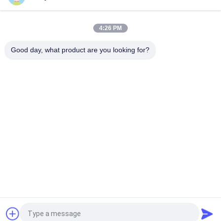
VOLLVO CAST IRON GEAR PUMP VOE 14537295 UNTUK
PENGGANTI ASLI
4:26 PM
VOLLVO CAST IRON GEAR PUMP VOE 14782798 UNTUK
PENGGANTI ASLI
Good day, what product are you looking for?
Bad Request
Semua
Bagian Pompa 
Suku Cadang 
Piston Hidrolik
Pompa Hidrolik Vane
Suku Cadang Mesin 
Pompa Traktor 
Konstruksi
Hidraulik
Pompa Piston 
Motor Orbit Hidrolik
Hidraulik
Katup Arah Hidraulik
Unit Kemudi Orbitrol
Quote request suatu