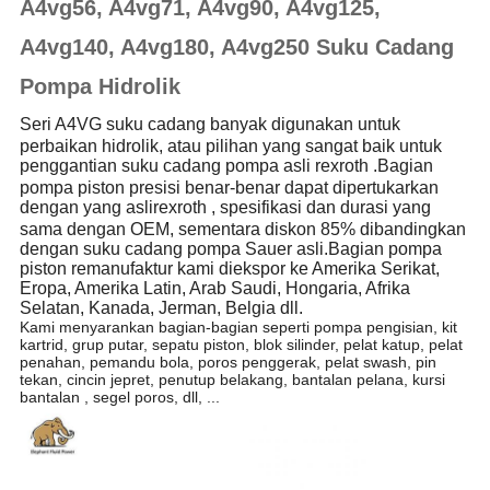
A4vg56, A4vg71, A4vg90, A4vg125,
A4vg140, A4vg180, A4vg250 Suku Cadang
Pompa Hidrolik
Seri A4VG
suku cadang banyak digunakan untuk
perbaikan hidrolik, atau pilihan yang sangat baik untuk
penggantian suku cadang pompa asli
rexroth
.Bagian
pompa piston presisi benar-benar dapat dipertukarkan
dengan yang asli
rexroth
, spesifikasi dan durasi yang
sama dengan OEM, sementara diskon 85% dibandingkan
dengan suku cadang pompa Sauer asli.Bagian pompa
piston remanufaktur kami diekspor ke Amerika Serikat,
Eropa, Amerika Latin, Arab Saudi, Hongaria, Afrika
Selatan, Kanada, Jerman, Belgia dll.
Kami menyarankan bagian-bagian seperti pompa pengisian, kit
kartrid, grup putar, sepatu piston, blok silinder, pelat katup, pelat
penahan, pemandu bola, poros penggerak, pelat swash, pin
tekan, cincin jepret, penutup belakang, bantalan pelana, kursi
bantalan , segel poros, dll, ...