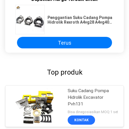
Penggantian Suku Cadang Pompa
Hidrolik Rexroth A4vg28 A4vg40
A4vg56 A4vg71 A4vg90 A4vg125
A4vg140 A4vg180 A4vg250
Terus
Top produk
Suku Cadang Pompa
Hidrolik Excavator
Pvh131
Bisa dinegosiasikan MOQ:1 set
KONTAK