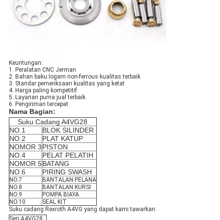
Keuntungan:
1. Peralatan CNC Jerman
2. Bahan baku logam non-ferrous kualitas terbaik
3. Standar pemeriksaan kualitas yang ketat
4. Harga paling kompetitif
5. Layanan purna jual terbaik
6. Pengiriman tercepat
Nama Bagian:
Suku Cadang A4VG28
NO.1
BLOK SILINDER
NO.2
PLAT KATUP
NOMOR 3
PISTON
NO.4
PELAT PELATIH
NOMOR 5
BATANG
NO.6
PIRING SWASH
NO.7
BANTALAN PELANA
NO.8
BANTALAN KURSI
NO.9
POMPA BIAYA
NO.10
SEAL KIT
Suku cadang Rexroth A4VG yang dapat kami tawarkan:
Seri A4VG28