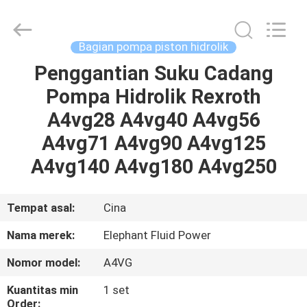
2026
Elephant
Fluid
Power
Co.,Ltd.
Bagian pompa piston hidrolik
All
Rights
Reserved.
Penggantian Suku Cadang
RUMAH
Pompa Hidrolik Rexroth
PRODUK
A4vg28 A4vg40 A4vg56
A4vg71 A4vg90 A4vg125
TENTANG
A4vg140 A4vg180 A4vg250
KAMI
Tempat asal:
Cina
TUR
Nama merek:
Elephant Fluid Power
PABRIK
Nomor model:
A4VG
KONTROL
Kuantitas min
1 set
Order: