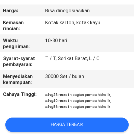
KUALITAS
Harga:
Bisa dinegosiasikan
HUBUNGI
Kemasan
Kotak karton, kotak kayu
rincian:
KAMI
Waktu
10-30 hari
pengiriman:
BERITA
Syarat-syarat
T / T, Serikat Barat, L / C
pembayaran:
KASUS
Menyediakan
30000 Set / bulan
kemampuan:
SITEMAP
Cahaya Tinggi:
,
a4vg28 rexroth bagian pompa hidrolik
,
a4vg40 rexroth bagian pompa hidrolik
a4vg56 rexroth bagian pompa hidrolik
PRIVACY
POLICY
HARGA TERBAIK