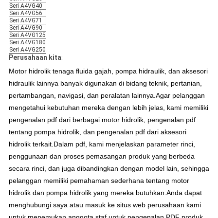
Seri A4VG40
Seri A4VG56
Seri A4VG71
Seri A4VG90
Seri A4VG125
Seri A4VG180
Seri A4VG250
Perusahaan kita
:
Motor hidrolik tenaga fluida gajah, pompa hidraulik, dan aksesori
hidraulik lainnya banyak digunakan di bidang teknik, pertanian,
pertambangan, navigasi, dan peralatan lainnya.Agar pelanggan
mengetahui kebutuhan mereka dengan lebih jelas, kami memiliki
pengenalan pdf dari berbagai motor hidrolik, pengenalan pdf
tentang pompa hidrolik, dan pengenalan pdf dari aksesori
hidrolik terkait.Dalam pdf, kami menjelaskan parameter rinci,
penggunaan dan proses pemasangan produk yang berbeda
secara rinci, dan juga dibandingkan dengan model lain, sehingga
pelanggan memiliki pemahaman sederhana tentang motor
hidrolik dan pompa hidrolik yang mereka butuhkan.Anda dapat
menghubungi saya atau masuk ke situs web perusahaan kami
untuk menemukan anggota staf untuk pengenalan PDF produk