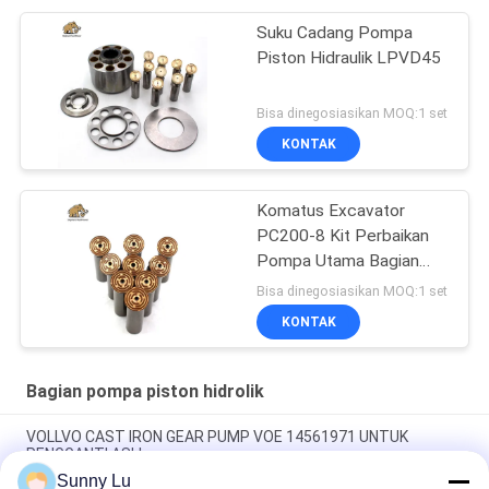
Suku Cadang Pompa
Piston Hidraulik LPVD45
Bisa dinegosiasikan MOQ:1 set
KONTAK
Komatus Excavator
PC200-8 Kit Perbaikan
Pompa Utama Bagian
Pompa Hidraulik Pompa
Bisa dinegosiasikan MOQ:1 set
Piston Layanan
KONTAK
Perbaikan Pemeliharaan
Bagian pompa piston hidrolik
VOLLVO CAST IRON GEAR PUMP VOE 14561971 UNTUK
PENGGANTI ASLI
Sunny Lu