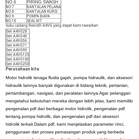
NO.6
PIRING SWASH
NO.7
BANTALAN PELANA
NO.8
BANTALAN KURSI
NO.9
POMPA BIAYA
NO.10
SEAL KIT
Suku cadang Rexroth A4VG yang dapat kami tawarkan:
Seri A4VG28
Seri A4VG40
Seri A4VG56
Seri A4VG71
Seri A4VG90
Seri A4VG125
Seri A4VG180
Seri A4VG250
Perusahaan kita
:
Motor hidrolik tenaga fluida gajah, pompa hidraulik, dan aksesori
hidraulik lainnya banyak digunakan di bidang teknik, pertanian,
pertambangan, navigasi, dan peralatan lainnya.Agar pelanggan
mengetahui kebutuhan mereka dengan lebih jelas, kami memiliki
pengenalan pdf dari berbagai motor hidrolik, pengenalan pdf
tentang pompa hidrolik, dan pengenalan pdf dari aksesori
hidrolik terkait.Dalam pdf, kami menjelaskan parameter rinci,
penggunaan dan proses pemasangan produk yang berbeda