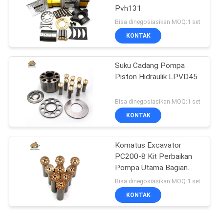
Pvh131
Bisa dinegosiasikan MOQ:1 set
KONTAK
Suku Cadang Pompa
Piston Hidraulik LPVD45
Bisa dinegosiasikan MOQ:1 set
KONTAK
Komatus Excavator
PC200-8 Kit Perbaikan
Pompa Utama Bagian
Pompa Hidraulik Pompa
Bisa dinegosiasikan MOQ:1 set
Piston Layanan
KONTAK
Perbaikan Pemeliharaan