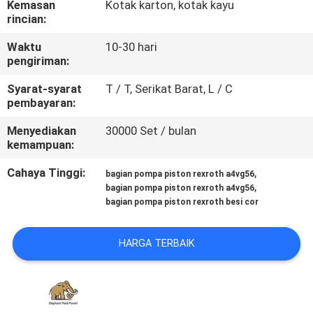
Kemasan
Kotak karton, kotak kayu
KUALITAS
rincian:
Waktu
10-30 hari
HUBUNGI
pengiriman:
KAMI
Syarat-syarat
T / T, Serikat Barat, L / C
pembayaran:
BERITA
Menyediakan
30000 Set / bulan
kemampuan:
KASUS
Cahaya Tinggi:
,
bagian pompa piston rexroth a4vg56
,
bagian pompa piston rexroth a4vg56
bagian pompa piston rexroth besi cor
SITEMAP
HARGA TERBAIK
PRIVACY
POLICY