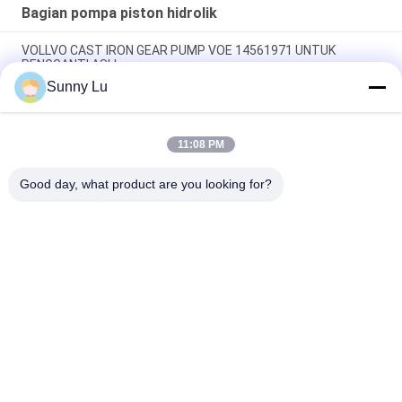
Bagian pompa piston hidrolik
VOLLVO CAST IRON GEAR PUMP VOE 14561971 UNTUK
PENGGANTI ASLI
Sunny Lu
VOLLVO CAST IRON GEAR PUMP VOE 14537295 UNTUK
PENGGANTI ASLI
11:08 PM
VOLLVO CAST IRON GEAR PUMP VOE 14782798 UNTUK
PENGGANTI ASLI
Good day, what product are you looking for?
Bad Request
Semua
Bagian Pompa 
Suku Cadang 
Piston Hidrolik
Pompa Hidrolik Vane
Suku Cadang Mesin 
Pompa Traktor 
Konstruksi
Hidraulik
Pompa Piston 
Motor Orbit Hidrolik
Hidraulik