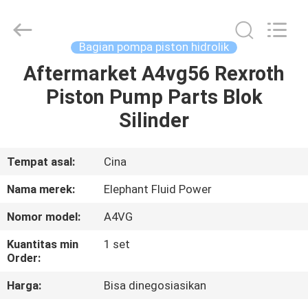
2026
Elephant
Fluid
Power
Co.,Ltd.
Bagian pompa piston hidrolik
All
Rights
Reserved.
Aftermarket A4vg56 Rexroth
RUMAH
Piston Pump Parts Blok
PRODUK
Silinder
TENTANG
Tempat asal:
Cina
KAMI
Nama merek:
Elephant Fluid Power
Nomor model:
A4VG
TUR
Kuantitas min
1 set
PABRIK
Order:
Harga:
Bisa dinegosiasikan
KONTROL