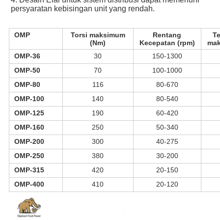
persyaratan kebisingan unit yang rendah.
OMP
Torsi maksimum
Rentang
T
(Nm)
Kecepatan (rpm)
mak
OMP-36
30
150-1300
OMP-50
70
100-1000
OMP-80
116
80-670
OMP-100
140
80-540
OMP-125
190
60-420
OMP-160
250
50-340
OMP-200
300
40-275
OMP-250
380
30-200
OMP-315
420
20-150
OMP-400
410
20-120