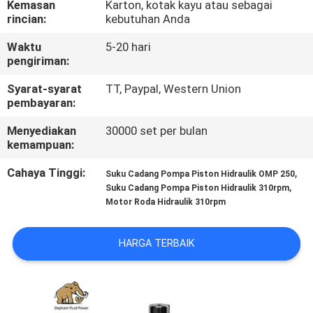
Kemasan
Karton, kotak kayu atau sebagai
KUALITAS
rincian:
kebutuhan Anda
Waktu
5-20 hari
HUBUNGI
pengiriman:
KAMI
Syarat-syarat
TT, Paypal, Western Union
pembayaran:
BERITA
Menyediakan
30000 set per bulan
kemampuan:
KASUS
Cahaya Tinggi:
,
Suku Cadang Pompa Piston Hidraulik OMP 250
,
Suku Cadang Pompa Piston Hidraulik 310rpm
Motor Roda Hidraulik 310rpm
SITEMAP
HARGA TERBAIK
PRIVACY
POLICY