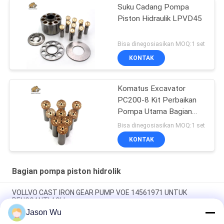
Suku Cadang Pompa
Piston Hidraulik LPVD45
Bisa dinegosiasikan MOQ:1 set
KONTAK
Komatus Excavator
PC200-8 Kit Perbaikan
Pompa Utama Bagian
Pompa Hidraulik Pompa
Bisa dinegosiasikan MOQ:1 set
Piston Layanan
KONTAK
Perbaikan Pemeliharaan
Bagian pompa piston hidrolik
VOLLVO CAST IRON GEAR PUMP VOE 14561971 UNTUK
PENGGANTI ASLI
Jason Wu
VOLLVO CAST IRON GEAR PUMP VOE 14537295 UNTUK