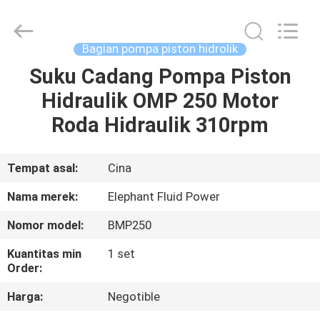
2026
Elephant
Fluid
Power
Co.,Ltd.
Bagian pompa piston hidrolik
All
Rights
Reserved.
Suku Cadang Pompa Piston
RUMAH
Hidraulik OMP 250 Motor
PRODUK
Roda Hidraulik 310rpm
TENTANG
Tempat asal:
Cina
KAMI
Nama merek:
Elephant Fluid Power
Nomor model:
BMP250
TUR
Kuantitas min
1 set
PABRIK
Order:
Harga:
Negotible
KONTROL