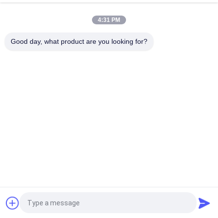
PENGGANTI ASLI
4:31 PM
VOLLVO CAST IRON GEAR PUMP VOE 14782798 UNTUK
PENGGANTI ASLI
Good day, what product are you looking for?
Bad Request
Semua
Bagian Pompa 
Suku Cadang 
Piston Hidrolik
Pompa Hidrolik Vane
Suku Cadang Mesin 
Pompa Traktor 
Konstruksi
Hidraulik
Pompa Piston 
Motor Orbit Hidrolik
Hidraulik
Katup Arah Hidraulik
Unit Kemudi Orbitrol
Quote request suatu