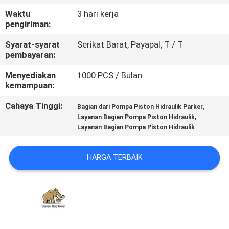
KUALITAS
Waktu
3 hari kerja
pengiriman:
HUBUNGI
Syarat-syarat
Serikat Barat, Payapal, T / T
KAMI
pembayaran:
Menyediakan
1000 PCS / Bulan
kemampuan:
BERITA
Cahaya Tinggi:
,
Bagian dari Pompa Piston Hidraulik Parker
,
Layanan Bagian Pompa Piston Hidraulik
KASUS
Layanan Bagian Pompa Piston Hidraulik
SITEMAP
HARGA TERBAIK
PRIVACY
POLICY