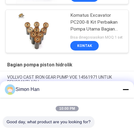
Komatus Excavator
PC200-8 Kit Perbaikan
Pompa Utama Bagian
Pompa Hidraulik Pompa
Bisa dinegosiasikan MOQ:1 set
Piston Layanan
KONTAK
Perbaikan Pemeliharaan
Bagian pompa piston hidrolik
VOLLVO CAST IRON GEAR PUMP VOE 14561971 UNTUK
PENGGANTI ASLI
Simon Han
VOLLVO CAST IRON GEAR PUMP VOE 14537295 UNTUK
PENGGANTI ASLI
10:00 PM
VOLLVO CAST IRON GEAR PUMP VOE 14782798 UNTUK
PENGGANTI ASLI
Good day, what product are you looking for?
Bad Request
Semua