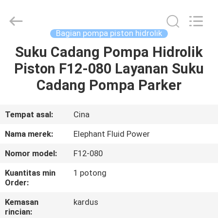
2026
Elephant
Fluid
Power
Co.,Ltd.
Bagian pompa piston hidrolik
All
Rights
Reserved.
Suku Cadang Pompa Hidrolik
RUMAH
Piston F12-080 Layanan Suku
PRODUK
Cadang Pompa Parker
TENTANG
Tempat asal:
Cina
KAMI
Nama merek:
Elephant Fluid Power
Nomor model:
F12-080
TUR
Kuantitas min
1 potong
PABRIK
Order:
Kemasan
kardus
KONTROL
rincian: