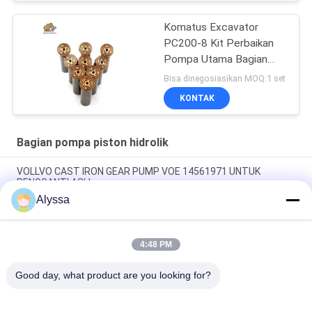
Komatus Excavator
PC200-8 Kit Perbaikan
Pompa Utama Bagian
Pompa Hidraulik Pompa
Bisa dinegosiasikan MOQ:1 set
Piston Layanan
KONTAK
Perbaikan Pemeliharaan
Bagian pompa piston hidrolik
VOLLVO CAST IRON GEAR PUMP VOE 14561971 UNTUK
PENGGANTI ASLI
Alyssa
VOLLVO CAST IRON GEAR PUMP VOE 14537295 UNTUK
PENGGANTI ASLI
4:48 PM
VOLLVO CAST IRON GEAR PUMP VOE 14782798 UNTUK
PENGGANTI ASLI
Good day, what product are you looking for?
Bad Request
Semua