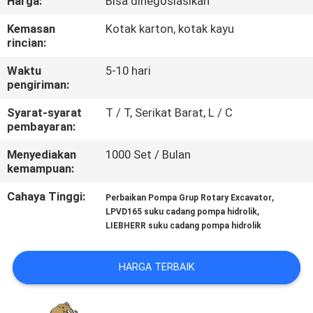
Harga:
Bisa dinegosiasikan
KUALITAS
Kemasan
Kotak karton, kotak kayu
rincian:
HUBUNGI
Waktu
5-10 hari
KAMI
pengiriman:
Syarat-syarat
T / T, Serikat Barat, L / C
BERITA
pembayaran:
Menyediakan
1000 Set / Bulan
KASUS
kemampuan:
Cahaya Tinggi:
,
Perbaikan Pompa Grup Rotary Excavator
SITEMAP
,
LPVD165 suku cadang pompa hidrolik
LIEBHERR suku cadang pompa hidrolik
PRIVACY
HARGA TERBAIK
POLICY