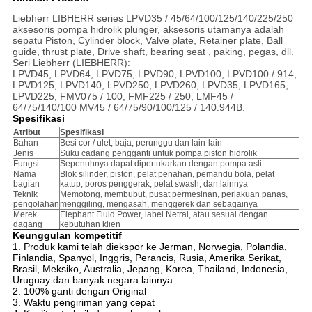
Liebherr LIBHERR series LPVD35 / 45/64/100/125/140/225/250
aksesoris pompa hidrolik plunger, aksesoris utamanya adalah
sepatu Piston, Cylinder block, Valve plate, Retainer plate, Ball
guide, thrust plate, Drive shaft, bearing seat , paking, pegas, dll.
Seri Liebherr (LIEBHERR):
LPVD45, LPVD64, LPVD75, LPVD90, LPVD100, LPVD100 / 914,
LPVD125, LPVD140, LPVD250, LPVD260, LPVD35, LPVD165,
LPVD225, FMV075 / 100, FMF225 / 250, LMF45 /
64/75/140/100 MV45 / 64/75/90/100/125 / 140.944B.
Spesifikasi
Atribut
Spesifikasi
Bahan
Besi cor / ulet, baja, perunggu dan lain-lain
Jenis
Suku cadang pengganti untuk pompa piston hidrolik
Fungsi
Sepenuhnya dapat dipertukarkan dengan pompa asli
Nama
Blok silinder, piston, pelat penahan, pemandu bola, pelat
bagian
katup, poros penggerak, pelat swash, dan lainnya
Teknik
Memotong, membubut, pusat permesinan, perlakuan panas,
pengolahan
menggiling, mengasah, menggerek dan sebagainya
Merek
Elephant Fluid Power, label Netral, atau sesuai dengan
dagang
kebutuhan klien
Keunggulan kompetitif
1. Produk kami telah diekspor ke Jerman, Norwegia, Polandia,
Finlandia, Spanyol, Inggris, Perancis, Rusia, Amerika Serikat,
Brasil, Meksiko, Australia, Jepang, Korea, Thailand, Indonesia,
Uruguay dan banyak negara lainnya.
2. 100% ganti dengan Original
3. Waktu pengiriman yang cepat