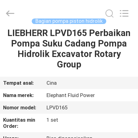
2026
Elephant
Fluid
Power
Co.,Ltd.
Bagian pompa piston hidrolik
All
Rights
Reserved.
LIEBHERR LPVD165 Perbaikan
RUMAH
Pompa Suku Cadang Pompa
PRODUK
Hidrolik Excavator Rotary
Group
TENTANG
KAMI
Tempat asal:
Cina
Nama merek:
Elephant Fluid Power
TUR
Nomor model:
LPVD165
PABRIK
Kuantitas min
1 set
Order:
KONTROL