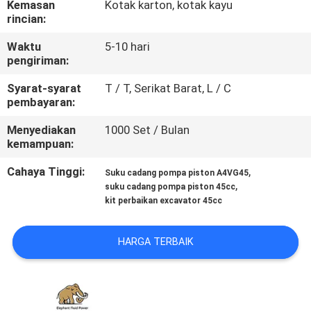
Kemasan
Kotak karton, kotak kayu
KUALITAS
rincian:
Waktu
5-10 hari
HUBUNGI
pengiriman:
KAMI
Syarat-syarat
T / T, Serikat Barat, L / C
pembayaran:
BERITA
Menyediakan
1000 Set / Bulan
kemampuan:
KASUS
Cahaya Tinggi:
,
Suku cadang pompa piston A4VG45
,
suku cadang pompa piston 45cc
kit perbaikan excavator 45cc
SITEMAP
HARGA TERBAIK
PRIVACY
POLICY