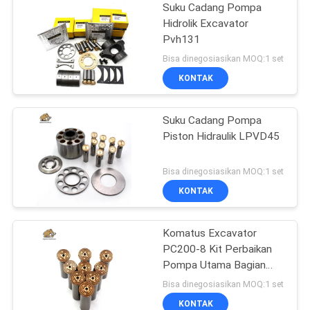
Suku Cadang Pompa
Hidrolik Excavator
Pvh131
Bisa dinegosiasikan MOQ:1 set
KONTAK
Suku Cadang Pompa
Piston Hidraulik LPVD45
Bisa dinegosiasikan MOQ:1 set
KONTAK
Komatus Excavator
PC200-8 Kit Perbaikan
Pompa Utama Bagian
Pompa Hidraulik Pompa
Bisa dinegosiasikan MOQ:1 set
Piston Layanan
KONTAK