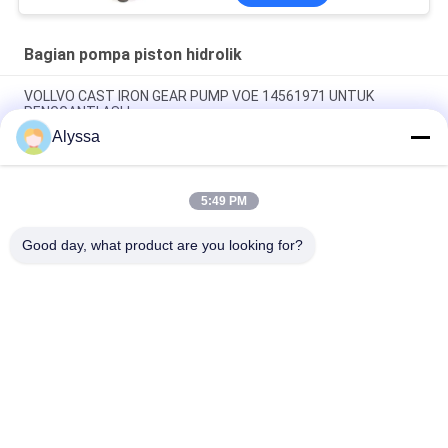
Perbaikan Pemeliharaan
Bagian pompa piston hidrolik
VOLLVO CAST IRON GEAR PUMP VOE 14561971 UNTUK
PENGGANTI ASLI
Alyssa
VOLLVO CAST IRON GEAR PUMP VOE 14537295 UNTUK
PENGGANTI ASLI
5:49 PM
VOLLVO CAST IRON GEAR PUMP VOE 14782798 UNTUK
PENGGANTI ASLI
Good day, what product are you looking for?
Bad Request
Semua
Bagian Pompa 
Suku Cadang 
Piston Hidrolik
Pompa Hidrolik Vane
Suku Cadang Mesin 
Pompa Traktor 
Konstruksi
Hidraulik