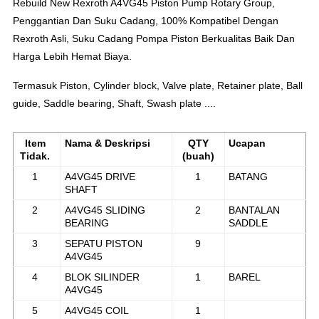
Rebuild New Rexroth A4VG45 Piston Pump Rotary Group,
Penggantian Dan Suku Cadang, 100% Kompatibel Dengan
Rexroth Asli, Suku Cadang Pompa Piston Berkualitas Baik Dan
Harga Lebih Hemat Biaya.
Termasuk Piston, Cylinder block, Valve plate, Retainer plate, Ball
guide, Saddle bearing, Shaft, Swash plate ....
Item
Nama & Deskripsi
QTY
Ucapan
Tidak.
(buah)
1
A4VG45 DRIVE
1
BATANG
SHAFT
2
A4VG45 SLIDING
2
BANTALAN
BEARING
SADDLE
3
SEPATU PISTON
9
A4VG45
4
BLOK SILINDER
1
BAREL
A4VG45
5
A4VG45 COIL
1