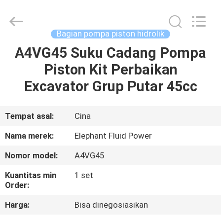
2026
Elephant
Fluid
Power
Co.,Ltd.
Bagian pompa piston hidrolik
All
Rights
Reserved.
A4VG45 Suku Cadang Pompa
RUMAH
Piston Kit Perbaikan
PRODUK
Excavator Grup Putar 45cc
TENTANG
Tempat asal:
Cina
KAMI
Nama merek:
Elephant Fluid Power
Nomor model:
A4VG45
TUR
Kuantitas min
1 set
PABRIK
Order:
Harga:
Bisa dinegosiasikan
KONTROL