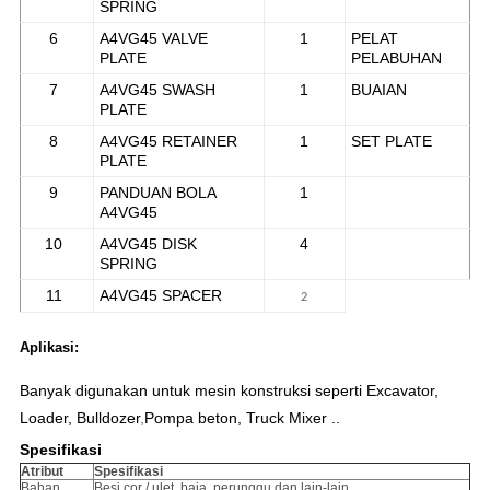
SPRING
6
A4VG45 VALVE
1
PELAT
PLATE
PELABUHAN
7
A4VG45 SWASH
1
BUAIAN
PLATE
8
A4VG45 RETAINER
1
SET PLATE
PLATE
9
PANDUAN BOLA
1
A4VG45
10
A4VG45 DISK
4
SPRING
11
A4VG45 SPACER
2
Aplikasi:
Banyak digunakan untuk mesin konstruksi seperti Excavator,
Loader, Bulldozer
,
Pompa beton, Truck Mixer ..
Spesifikasi
Atribut
Spesifikasi
Bahan
Besi cor / ulet, baja, perunggu dan lain-lain