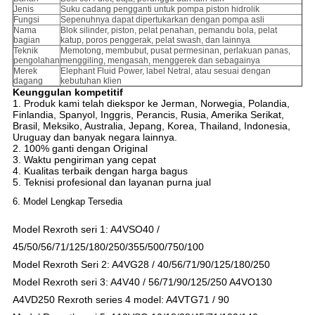
Jenis
Suku cadang pengganti untuk pompa piston hidrolik
Fungsi
Sepenuhnya dapat dipertukarkan dengan pompa asli
Nama
Blok silinder, piston, pelat penahan, pemandu bola, pelat
bagian
katup, poros penggerak, pelat swash, dan lainnya
Teknik
Memotong, membubut, pusat permesinan, perlakuan panas,
pengolahan
menggiling, mengasah, menggerek dan sebagainya
Merek
Elephant Fluid Power, label Netral, atau sesuai dengan
dagang
kebutuhan klien
Keunggulan kompetitif
1. Produk kami telah diekspor ke Jerman, Norwegia, Polandia,
Finlandia, Spanyol, Inggris, Perancis, Rusia, Amerika Serikat,
Brasil, Meksiko, Australia, Jepang, Korea, Thailand, Indonesia,
Uruguay dan banyak negara lainnya.
2. 100% ganti dengan Original
3. Waktu pengiriman yang cepat
4. Kualitas terbaik dengan harga bagus
5. Teknisi profesional dan layanan purna jual
6. Model Lengkap Tersedia
Model Rexroth seri 1: A4VSO40 /
45/50/56/71/125/180/250/355/500/750/100
Model Rexroth Seri 2: A4VG28 / 40/56/71/90/125/180/250
Model Rexroth seri 3: A4V40 / 56/71/90/125/250 A4VO130
A4VD250 Rexroth series 4 model: A4VTG71 / 90