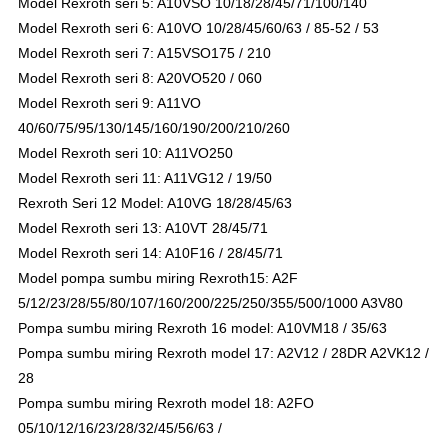
Model Rexroth seri 5: A10VSO 10/18/28/45/71/100/140
Model Rexroth seri 6: A10VO 10/28/45/60/63 / 85-52 / 53
Model Rexroth seri 7: A15VSO175 / 210
Model Rexroth seri 8: A20VO520 / 060
Model Rexroth seri 9: A11VO
40/60/75/95/130/145/160/190/200/210/260
Model Rexroth seri 10: A11VO250
Model Rexroth seri 11: A11VG12 / 19/50
Rexroth Seri 12 Model: A10VG 18/28/45/63
Model Rexroth seri 13: A10VT 28/45/71
Model Rexroth seri 14: A10F16 / 28/45/71
Model pompa sumbu miring Rexroth15: A2F
5/12/23/28/55/80/107/160/200/225/250/355/500/1000 A3V80
Pompa sumbu miring Rexroth 16 model: A10VM18 / 35/63
Pompa sumbu miring Rexroth model 17: A2V12 / 28DR A2VK12 /
28
Pompa sumbu miring Rexroth model 18: A2FO
05/10/12/16/23/28/32/45/56/63 /