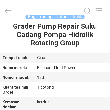
2026
Elephant
Fluid
Power
Co.,Ltd.
Bagian pompa piston hidrolik
All
Rights
Reserved.
Grader Pump Repair Suku
RUMAH
Cadang Pompa Hidrolik
PRODUK
Rotating Group
TENTANG
Tempat asal:
Cina
KAMI
Nama merek:
Elephant Fluid Power
Nomor model:
12G
TUR
Kuantitas min
1 potong
PABRIK
Order:
Kemasan
kardus
KONTROL
rincian: