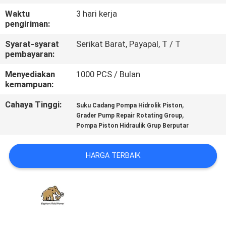
KUALITAS
Waktu
3 hari kerja
pengiriman:
HUBUNGI
Syarat-syarat
Serikat Barat, Payapal, T / T
KAMI
pembayaran:
Menyediakan
1000 PCS / Bulan
kemampuan:
BERITA
Cahaya Tinggi:
,
Suku Cadang Pompa Hidrolik Piston
,
Grader Pump Repair Rotating Group
KASUS
Pompa Piston Hidraulik Grup Berputar
SITEMAP
HARGA TERBAIK
PRIVACY
POLICY