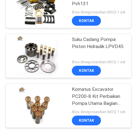
Pvh131
Bisa dinegosiasikan MOQ:1 set
KONTAK
Suku Cadang Pompa
Piston Hidraulik LPVD45
Bisa dinegosiasikan MOQ:1 set
KONTAK
Komatus Excavator
PC200-8 Kit Perbaikan
Pompa Utama Bagian
Pompa Hidraulik Pompa
Bisa dinegosiasikan MOQ:1 set
Piston Layanan
KONTAK
Perbaikan Pemeliharaan