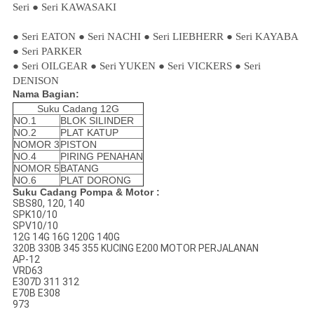
Seri ● Seri KAWASAKI
● Seri EATON ● Seri NACHI ● Seri LIEBHERR ● Seri KAYABA
● Seri PARKER
● Seri OILGEAR ● Seri YUKEN ● Seri VICKERS ● Seri
DENISON
Nama Bagian:
Suku Cadang 12G
NO.1
BLOK SILINDER
NO.2
PLAT KATUP
NOMOR 3
PISTON
NO.4
PIRING PENAHAN
NOMOR 5
BATANG
NO.6
PLAT DORONG
Suku Cadang Pompa & Motor :
SBS80, 120, 140
SPK10/10
SPV10/10
12G 14G 16G 120G 140G
320B 330B 345 355 KUCING E200 MOTOR PERJALANAN
AP-12
VRD63
E307D 311 312
E70B E308
973