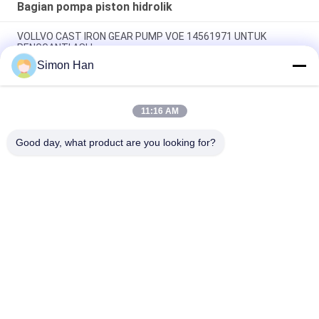
Bagian pompa piston hidrolik
VOLLVO CAST IRON GEAR PUMP VOE 14561971 UNTUK
PENGGANTI ASLI
Simon Han
VOLLVO CAST IRON GEAR PUMP VOE 14537295 UNTUK
PENGGANTI ASLI
11:16 AM
VOLLVO CAST IRON GEAR PUMP VOE 14782798 UNTUK
PENGGANTI ASLI
Good day, what product are you looking for?
Bad Request
Semua
Bagian Pompa 
Suku Cadang 
Piston Hidrolik
Pompa Hidrolik Vane
Suku Cadang Mesin 
Pompa Traktor 
Konstruksi
Hidraulik
Pompa Piston 
Motor Orbit Hidrolik
Hidraulik