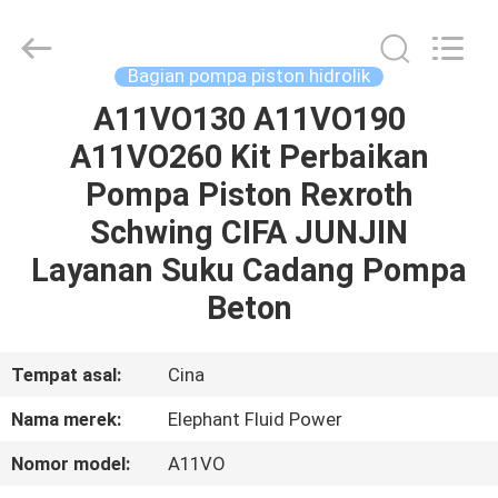
2026
Elephant
Fluid
Power
Co.,Ltd.
Bagian pompa piston hidrolik
All
Rights
Reserved.
A11VO130 A11VO190
RUMAH
A11VO260 Kit Perbaikan
PRODUK
Pompa Piston Rexroth
Schwing CIFA JUNJIN
TENTANG
Layanan Suku Cadang Pompa
KAMI
Beton
TUR
Tempat asal:
Cina
PABRIK
Nama merek:
Elephant Fluid Power
Nomor model:
A11VO
KONTROL