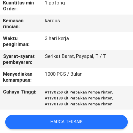
KUALITAS
Kuantitas min
1 potong
Order:
Kemasan
kardus
HUBUNGI
rincian:
KAMI
Waktu
3 hari kerja
pengiriman:
BERITA
Syarat-syarat
Serikat Barat, Payapal, T / T
pembayaran:
KASUS
Menyediakan
1000 PCS / Bulan
kemampuan:
SITEMAP
Cahaya Tinggi:
,
A11VO260 Kit Perbaikan Pompa Piston
,
A11VO130 Kit Perbaikan Pompa Piston
A11VO190 Kit Perbaikan Pompa Piston
PRIVACY
POLICY
HARGA TERBAIK