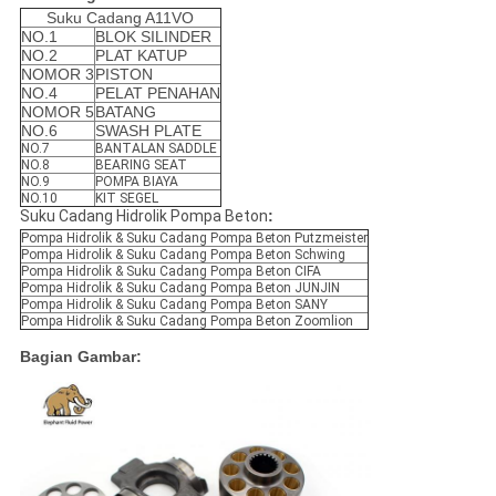
Suku Cadang A11VO
NO.1
BLOK SILINDER
NO.2
PLAT KATUP
NOMOR 3
PISTON
NO.4
PELAT PENAHAN
NOMOR 5
BATANG
NO.6
SWASH PLATE
NO.7
BANTALAN SADDLE
NO.8
BEARING SEAT
NO.9
POMPA BIAYA
NO.10
KIT SEGEL
Suku Cadang Hidrolik Pompa Beton
:
Pompa Hidrolik & Suku Cadang Pompa Beton Putzmeister
Pompa Hidrolik & Suku Cadang Pompa Beton Schwing
Pompa Hidrolik & Suku Cadang Pompa Beton CIFA
Pompa Hidrolik & Suku Cadang Pompa Beton JUNJIN
Pompa Hidrolik & Suku Cadang Pompa Beton SANY
Pompa Hidrolik & Suku Cadang Pompa Beton Zoomlion
Bagian Gambar: