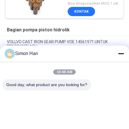
Pompa Hidraulik Pompa
Bisa dinegosiasikan MOQ:1 set
Piston Layanan
KONTAK
Perbaikan Pemeliharaan
Bagian pompa piston hidrolik
VOLLVO CAST IRON GEAR PUMP VOE 14561971 UNTUK
PENGGANTI ASLI
Simon Han
VOLLVO CAST IRON GEAR PUMP VOE 14537295 UNTUK
PENGGANTI ASLI
10:48 AM
VOLLVO CAST IRON GEAR PUMP VOE 14782798 UNTUK
PENGGANTI ASLI
Good day, what product are you looking for?
Bad Request
Semua
Bagian Pompa 
Suku Cadang 
Piston Hidrolik
Pompa Hidrolik Vane