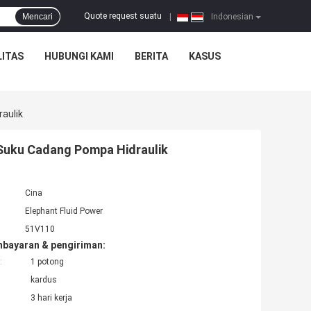
Quote request suatu
Mencari
|
Indonesian
ITAS
HUBUNGI KAMI
BERITA
KASUS
aulik
 Suku Cadang Pompa Hidraulik
Cina
Elephant Fluid Power
51V110
mbayaran & pengiriman:
:
1 potong
kardus
3 hari kerja