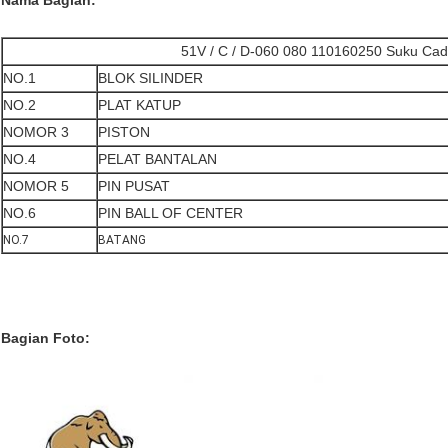
Nama Bagian:
51V / C / D-060 080 110160250 Suku Ca
NO.1
BLOK SILINDER
NO.2
PLAT KATUP
NOMOR 3
PISTON
NO.4
PELAT BANTALAN
NOMOR 5
PIN PUSAT
NO.6
PIN BALL OF CENTER
NO.7
BATANG
Bagian Foto: