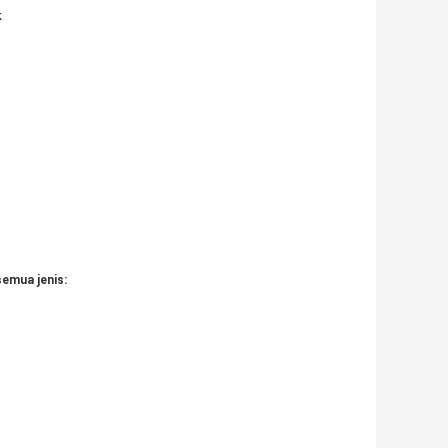
k
semua jenis: