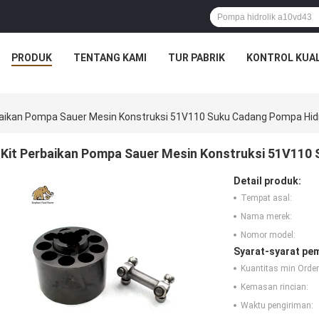
PRODUK
TENTANG KAMI
TUR PABRIK
KONTROL KUAL
baikan Pompa Sauer Mesin Konstruksi 51V110 Suku Cadang Pompa Hidr
Kit Perbaikan Pompa Sauer Mesin Konstruksi 51V110
Detail produk:
Tempat asal:
Nama merek:
Nomor model:
Syarat-syarat pe
Kuantitas min Order
Kemasan rincian:
Waktu pengiriman: