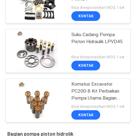
Bisa dinegosiasikan MOQ:1 set
KONTAK
Suku Cadang Pompa
Piston Hidraulik LPVD45
Bisa dinegosiasikan MOQ:1 set
KONTAK
Komatus Excavator
PC200-8 Kit Perbaikan
Pompa Utama Bagian
Pompa Hidraulik Pompa
Bisa dinegosiasikan MOQ:1 set
Piston Layanan
KONTAK
Perbaikan Pemeliharaan
Bagian pompa piston hidrolik