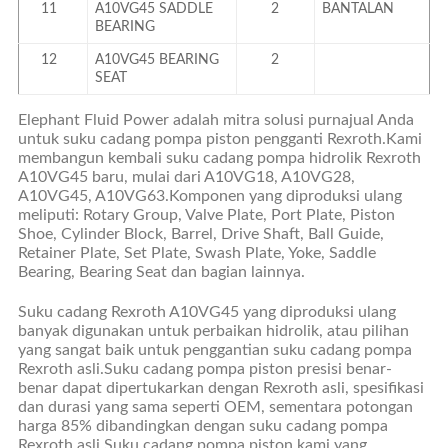
11
A10VG45 SADDLE
2
BANTALAN
BEARING
12
A10VG45 BEARING
2
SEAT
Elephant Fluid Power adalah mitra solusi purnajual Anda
untuk suku cadang pompa piston pengganti Rexroth.Kami
membangun kembali suku cadang pompa hidrolik Rexroth
A10VG45 baru, mulai dari A10VG18, A10VG28,
A10VG45, A10VG63.Komponen yang diproduksi ulang
meliputi: Rotary Group, Valve Plate, Port Plate, Piston
Shoe, Cylinder Block, Barrel, Drive Shaft, Ball Guide,
Retainer Plate, Set Plate, Swash Plate, Yoke, Saddle
Bearing, Bearing Seat dan bagian lainnya.
Suku cadang Rexroth A10VG45 yang diproduksi ulang
banyak digunakan untuk perbaikan hidrolik, atau pilihan
yang sangat baik untuk penggantian suku cadang pompa
Rexroth asli.Suku cadang pompa piston presisi benar-
benar dapat dipertukarkan dengan Rexroth asli, spesifikasi
dan durasi yang sama seperti OEM, sementara potongan
harga 85% dibandingkan dengan suku cadang pompa
Rexroth asli.Suku cadang pompa piston kami yang