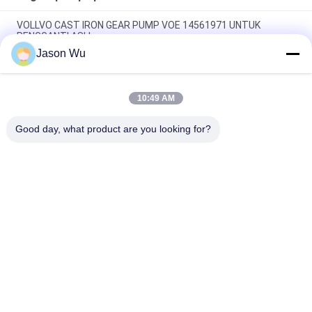
VOLLVO CAST IRON GEAR PUMP VOE 14561971 UNTUK
PENGGANTI ASLI
Jason Wu
VOLLVO CAST IRON GEAR PUMP VOE 14537295 UNTUK
PENGGANTI ASLI
10:49 AM
VOLLVO CAST IRON GEAR PUMP VOE 14782798 UNTUK
PENGGANTI ASLI
Good day, what product are you looking for?
Bad Request
Semua
Bagian Pompa 
Suku Cadang 
Piston Hidrolik
Pompa Hidrolik Vane
Suku Cadang Mesin 
Pompa Traktor 
Konstruksi
Hidraulik
Pompa Piston 
Motor Orbit Hidrolik
Hidraulik