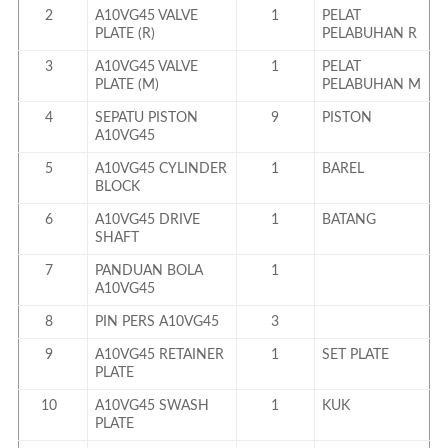
2
A10VG45 VALVE
1
PELAT
PLATE (R)
PELABUHAN R
3
A10VG45 VALVE
1
PELAT
PLATE (M)
PELABUHAN M
4
SEPATU PISTON
9
PISTON
A10VG45
5
A10VG45 CYLINDER
1
BAREL
BLOCK
6
A10VG45 DRIVE
1
BATANG
SHAFT
7
PANDUAN BOLA
1
A10VG45
8
PIN PERS A10VG45
3
9
A10VG45 RETAINER
1
SET PLATE
PLATE
10
A10VG45 SWASH
1
KUK
PLATE