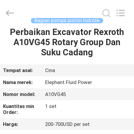
2026
Elephant
Fluid
Power
Co.,Ltd.
Bagian pompa piston hidrolik
All
Rights
Reserved.
Perbaikan Excavator Rexroth
RUMAH
A10VG45 Rotary Group Dan
PRODUK
Suku Cadang
TENTANG
Tempat asal:
Cina
KAMI
Nama merek:
Elephant Fluid Power
Nomor model:
A10VG45
TUR
Kuantitas min
1 set
PABRIK
Order:
Harga:
200-700USD per set
KONTROL