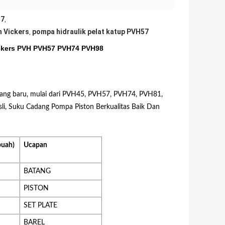
57
,
n Vickers
pompa hidraulik pelat katup PVH57
,
ickers PVH PVH57 PVH74 PVH98
ang baru, mulai dari PVH45, PVH57, PVH74, PVH81,
, Suku Cadang Pompa Piston Berkualitas Baik Dan
buah)
Ucapan
BATANG
PISTON
SET PLATE
BAREL