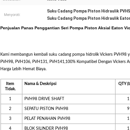
Suku Cadang Pompa Piston Hidraulik PVH
Menyoroti:
Suku Cadang Pompa Piston Hidraulik Eato
Penjualan Panas Penggantian Seri Pompa Piston Aksial Eaton V
Kami membangun kembali suku cadang pompa hidrolik Vickers PVH98 y
PVH98, PVH106, PVH131, PVH141,100% Kompatibel Dengan Vickers Asli
Harga Lebih Hemat Biaya.
Item
Nama & Deskripsi
QTY (
Tidak.
1
PVH98 DRIVE SHAFT
1
2
SEPATU PISTON PVH98
9
3
PELAT PENAHAN PVH98
1
4
BLOK SILINDER PVH98
1