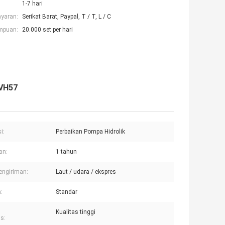
1-7 hari
ayaran:
Serikat Barat, Paypal, T / T, L / C
mpuan:
20.000 set per hari
PVH57
i:
Perbaikan Pompa Hidrolik
an:
1 tahun
engiriman:
Laut / udara / ekspres
:
Standar
Kualitas tinggi
as: