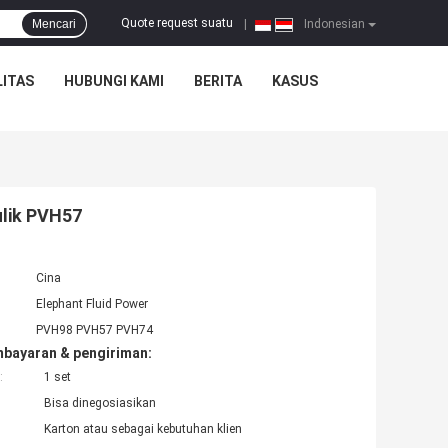
Quote request suatu
Mencari
|
Indonesian
ITAS
HUBUNGI KAMI
BERITA
KASUS
ulik PVH57
Cina
Elephant Fluid Power
PVH98 PVH57 PVH74
mbayaran & pengiriman:
:
1 set
Bisa dinegosiasikan
Karton atau sebagai kebutuhan klien