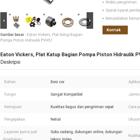
Waktu pengiriman:
Syarat-syarat pemb
Menyediakan kema
Kontak
Gambar besar :
Eaton Vickers, Plat Katup Bagian
Pompa Piston Hidraulik PVH57
Eaton Vickers, Plat Katup Bagian Pompa Piston Hidraulik 
Deskripsi
Bahan:
Besi cor
Aplikas
Fungsi:
Sangat Kompatibel
Jamin
Kemajuan:
Kualitas bagus dan pengiriman cepat
Cara p
Pengepakan:
Netral
Ukuran
Layanan purna jual
Suku cadang, dukungan online, dukungan
Kualit
disediakan:
teknis Video