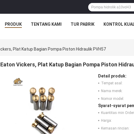
PRODUK
TENTANG KAMI
TUR PABRIK
KONTROL KUAL
ickers, Plat Katup Bagian Pompa Piston Hidraulik PVH57
Eaton Vickers, Plat Katup Bagian Pompa Piston Hidra
Detail produk:
Tempat asal:
Nama merek:
Nomor model:
Syarat-syarat pe
Kuantitas min Order
Harga:
Kemasan rincian: