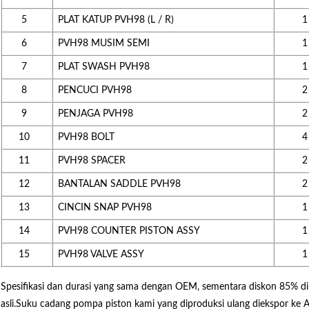
5
PLAT KATUP PVH98 (L / R)
1
6
PVH98 MUSIM SEMI
1
7
PLAT SWASH PVH98
1
8
PENCUCI PVH98
2
9
PENJAGA PVH98
2
10
PVH98 BOLT
4
11
PVH98 SPACER
2
12
BANTALAN SADDLE PVH98
2
13
CINCIN SNAP PVH98
1
14
PVH98 COUNTER PISTON ASSY
1
15
PVH98 VALVE ASSY
1
Spesifikasi dan durasi yang sama dengan OEM, sementara diskon 85% 
asli.Suku cadang pompa piston kami yang diproduksi ulang diekspor ke Am