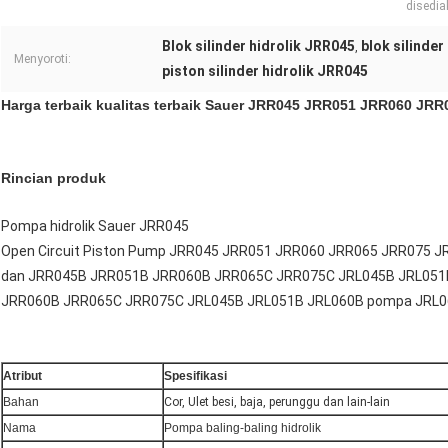
disedia
Blok silinder hidrolik JRR045
blok silinder
,
Menyoroti:
piston silinder hidrolik JRR045
Harga terbaik kualitas terbaik Sauer JRR045 JRR051 JRR060 JRR
Rincian produk
Pompa hidrolik Sauer JRR045
Open Circuit Piston Pump JRR045 JRR051 JRR060 JRR065 JRR075 J
dan JRR045B JRR051B JRR060B JRR065C JRR075C JRL045B JRL051
JRR060B JRR065C JRR075C JRL045B JRL051B JRL060B pompa JRL0
Atribut
Spesifikasi
Bahan
Cor, Ulet besi, baja, perunggu dan lain-lain
Nama
Pompa baling-baling hidrolik