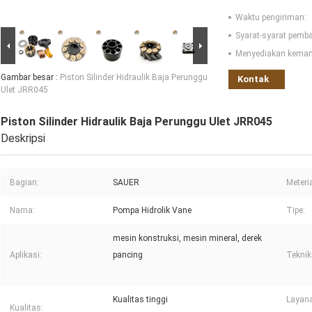
Waktu pengiriman:
Syarat-syarat pemb
Menyediakan kema
Gambar besar :
Piston Silinder Hidraulik Baja Perunggu
Kontak
Ulet JRR045
Piston Silinder Hidraulik Baja Perunggu Ulet JRR045
Deskripsi
Bagian:
SAUER
Meteria
Nama:
Pompa Hidrolik Vane
Tipe:
mesin konstruksi, mesin mineral, derek
Aplikasi:
pancing
Teknik
Kualitas tinggi
Layana
Kualitas: