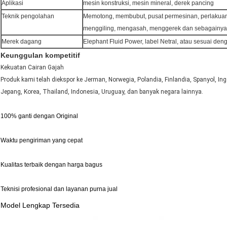
Aplikasi
mesin konstruksi, mesin mineral, derek pancing
Teknik pengolahan
Memotong, membubut, pusat permesinan, perlakua
menggiling, mengasah, menggerek dan sebagainya
Merek dagang
Elephant Fluid Power, label Netral, atau sesuai den
Keunggulan kompetitif
Kekuatan Cairan Gajah
Produk kami telah diekspor ke Jerman, Norwegia, Polandia, Finlandia, Spanyol, Inggr
Jepang, Korea, Thailand, Indonesia, Uruguay, dan banyak negara lainnya.
100% ganti dengan Original
Waktu pengiriman yang cepat
Kualitas terbaik dengan harga bagus
Teknisi profesional dan layanan purna jual
Model Lengkap Tersedia