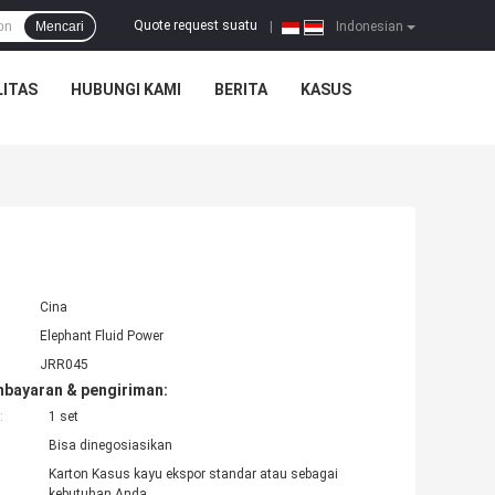
Quote request suatu
Mencari
|
Indonesian
ITAS
HUBUNGI KAMI
BERITA
KASUS
Cina
Elephant Fluid Power
JRR045
mbayaran & pengiriman:
:
1 set
Bisa dinegosiasikan
Karton Kasus kayu ekspor standar atau sebagai
kebutuhan Anda