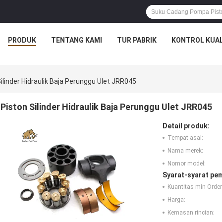
PRODUK
TENTANG KAMI
TUR PABRIK
KONTROL KUAL
ilinder Hidraulik Baja Perunggu Ulet JRR045
Piston Silinder Hidraulik Baja Perunggu Ulet JRR045
Detail produk:
Tempat asal:
Nama merek:
Nomor model:
Syarat-syarat pe
Kuantitas min Order
Harga:
Kemasan rincian: