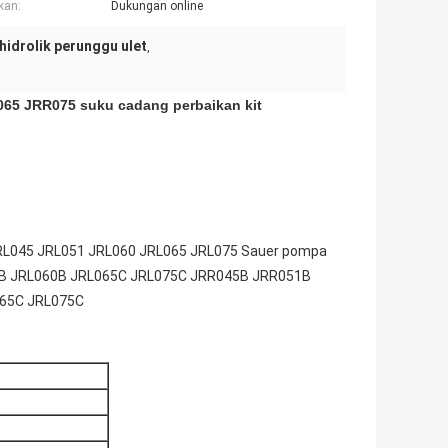
kan:
Dukungan online
 hidrolik perunggu ulet
,
065 JRR075 suku cadang perbaikan kit
RL045 JRL051 JRL060 JRL065 JRL075 Sauer pompa
B JRL060B JRL065C JRL075C JRR045B JRR051B
65C JRL075C