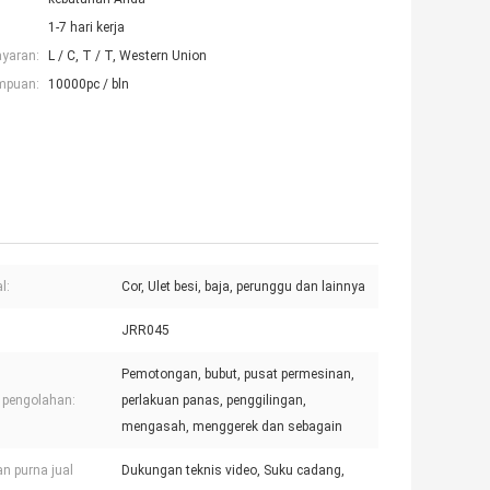
1-7 hari kerja
ayaran:
L / C, T / T, Western Union
mpuan:
10000pc / bln
l:
Cor, Ulet besi, baja, perunggu dan lainnya
JRR045
Pemotongan, bubut, pusat permesinan,
 pengolahan:
perlakuan panas, penggilingan,
mengasah, menggerek dan sebagain
n purna jual
Dukungan teknis video, Suku cadang,