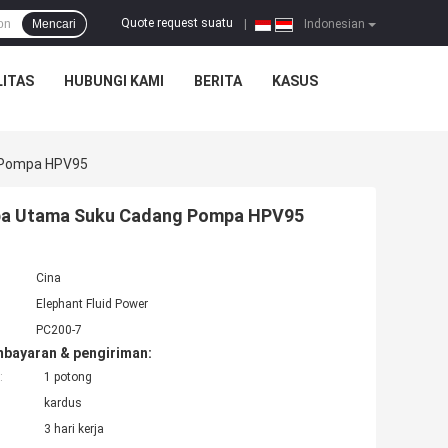
Quote request suatu
Mencari
|
Indonesian
ITAS
HUBUNGI KAMI
BERITA
KASUS
 Pompa HPV95
pa Utama Suku Cadang Pompa HPV95
Cina
Elephant Fluid Power
PC200-7
mbayaran & pengiriman:
:
1 potong
kardus
3 hari kerja