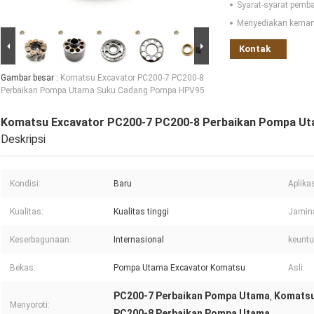
Syarat-syarat pemb
Menyediakan kema
Kontak
Gambar besar :
Komatsu Excavator PC200-7 PC200-8
Perbaikan Pompa Utama Suku Cadang Pompa HPV95
Komatsu Excavator PC200-7 PC200-8 Perbaikan Pompa U
Deskripsi
Kondisi:
Baru
Aplikas
Kualitas:
Kualitas tinggi
Jamin
Keserbagunaan:
Internasional
keunt
Bekas:
Pompa Utama Excavator Komatsu
Asli:
PC200-7 Perbaikan Pompa Utama
Komatsu
,
Menyoroti:
PC200-8 Perbaikan Pompa Utama