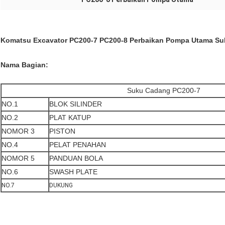
Komatsu Excavator PC200-7 PC200-8 Perbaikan Pompa Utama S
Nama Bagian:
Suku Cadang PC200-7
NO.1
BLOK SILINDER
NO.2
PLAT KATUP
NOMOR 3
PISTON
NO.4
PELAT PENAHAN
NOMOR 5
PANDUAN BOLA
NO.6
SWASH PLATE
NO.7
DUKUNG