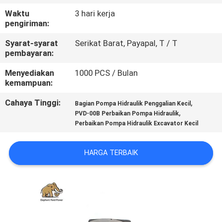
KUALITAS
Waktu
3 hari kerja
pengiriman:
HUBUNGI
Syarat-syarat
Serikat Barat, Payapal, T / T
KAMI
pembayaran:
Menyediakan
1000 PCS / Bulan
kemampuan:
BERITA
Cahaya Tinggi:
,
Bagian Pompa Hidraulik Penggalian Kecil
,
PVD-00B Perbaikan Pompa Hidraulik
KASUS
Perbaikan Pompa Hidraulik Excavator Kecil
SITEMAP
HARGA TERBAIK
PRIVACY
POLICY