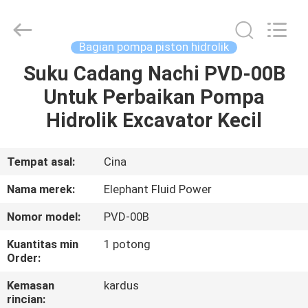
2026
Elephant
Fluid
Power
Co.,Ltd.
Bagian pompa piston hidrolik
All
Rights
Reserved.
Suku Cadang Nachi PVD-00B
RUMAH
Untuk Perbaikan Pompa
PRODUK
Hidrolik Excavator Kecil
TENTANG
Tempat asal:
Cina
KAMI
Nama merek:
Elephant Fluid Power
Nomor model:
PVD-00B
TUR
Kuantitas min
1 potong
PABRIK
Order:
Kemasan
kardus
KONTROL
rincian: