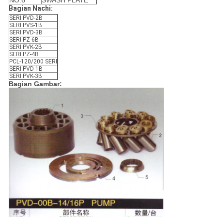
NO.6
SWASH PLATE
Bagian Nachi:
SERI PVD-2B
SERI PVS-1B
SERI PVD-3B
SERI PZ-6B
SERI PVK-2B
SERI PZ-4B
PCL-120/200 SERI
SERI PVD-1B
SERI PVK-3B
Bagian Gambar: