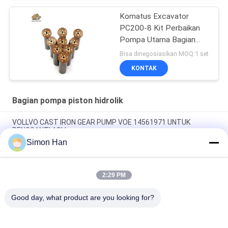
Komatus Excavator
PC200-8 Kit Perbaikan
Pompa Utama Bagian
Pompa Hidraulik Pompa
Bisa dinegosiasikan MOQ:1 set
Piston Layanan
KONTAK
Perbaikan Pemeliharaan
Bagian pompa piston hidrolik
VOLLVO CAST IRON GEAR PUMP VOE 14561971 UNTUK
PENGGANTI ASLI
Simon Han
VOLLVO CAST IRON GEAR PUMP VOE 14537295 UNTUK
PENGGANTI ASLI
2:29 PM
VOLLVO CAST IRON GEAR PUMP VOE 14782798 UNTUK
PENGGANTI ASLI
Good day, what product are you looking for?
Bad Request
Semua