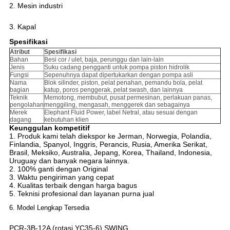
2. Mesin industri
3. Kapal
Spesifikasi
Atribut
Spesifikasi
Bahan
Besi cor / ulet, baja, perunggu dan lain-lain
Jenis
Suku cadang pengganti untuk pompa piston hidrolik
Fungsi
Sepenuhnya dapat dipertukarkan dengan pompa asli
Nama
Blok silinder, piston, pelat penahan, pemandu bola, pelat
bagian
katup, poros penggerak, pelat swash, dan lainnya
Teknik
Memotong, membubut, pusat permesinan, perlakuan panas,
pengolahan
menggiling, mengasah, menggerek dan sebagainya
Merek
Elephant Fluid Power, label Netral, atau sesuai dengan
dagang
kebutuhan klien
Keunggulan kompetitif
1. Produk kami telah diekspor ke Jerman, Norwegia, Polandia,
Finlandia, Spanyol, Inggris, Perancis, Rusia, Amerika Serikat,
Brasil, Meksiko, Australia, Jepang, Korea, Thailand, Indonesia,
Uruguay dan banyak negara lainnya.
2. 100% ganti dengan Original
3. Waktu pengiriman yang cepat
4. Kualitas terbaik dengan harga bagus
5. Teknisi profesional dan layanan purna jual
6. Model Lengkap Tersedia
PCR-3B-12A (rotasi YC35-6) SWING