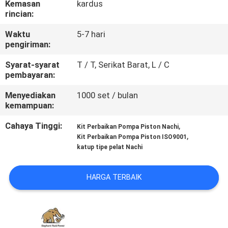
Kemasan
kardus
KUALITAS
rincian:
Waktu
5-7 hari
HUBUNGI
pengiriman:
KAMI
Syarat-syarat
T / T, Serikat Barat, L / C
pembayaran:
BERITA
Menyediakan
1000 set / bulan
kemampuan:
KASUS
Cahaya Tinggi:
,
Kit Perbaikan Pompa Piston Nachi
,
Kit Perbaikan Pompa Piston ISO9001
katup tipe pelat Nachi
SITEMAP
HARGA TERBAIK
PRIVACY
POLICY