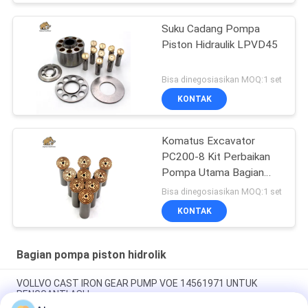
Suku Cadang Pompa
Piston Hidraulik LPVD45
Bisa dinegosiasikan MOQ:1 set
KONTAK
Komatus Excavator
PC200-8 Kit Perbaikan
Pompa Utama Bagian
Pompa Hidraulik Pompa
Bisa dinegosiasikan MOQ:1 set
Piston Layanan
KONTAK
Perbaikan Pemeliharaan
Bagian pompa piston hidrolik
VOLLVO CAST IRON GEAR PUMP VOE 14561971 UNTUK
PENGGANTI ASLI