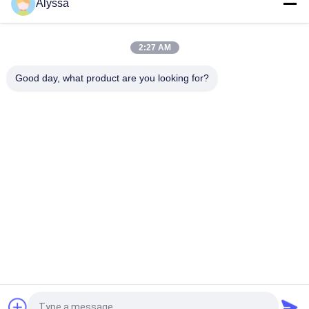
Alyssa
VOLLVO CAST IRON GEAR PUMP VOE 14537295 UNTUK
PENGGANTI ASLI
2:27 AM
VOLLVO CAST IRON GEAR PUMP VOE 14782798 UNTUK
PENGGANTI ASLI
Good day, what product are you looking for?
Bad Request
Semua
Bagian Pompa 
Suku Cadang 
Piston Hidrolik
Pompa Hidrolik Vane
Suku Cadang Mesin 
Pompa Traktor 
Konstruksi
Hidraulik
Pompa Piston 
Motor Orbit Hidrolik
Hidraulik
Katup Arah Hidraulik
Unit Kemudi Orbitrol