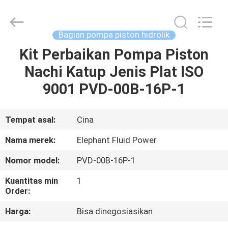
2026
Elephant
Fluid
Power
Co.,Ltd.
Bagian pompa piston hidrolik
All
Rights
Reserved.
Kit Perbaikan Pompa Piston
RUMAH
Nachi Katup Jenis Plat ISO
PRODUK
9001 PVD-00B-16P-1
TENTANG
Tempat asal:
Cina
KAMI
Nama merek:
Elephant Fluid Power
Nomor model:
PVD-00B-16P-1
TUR
Kuantitas min
1
PABRIK
Order:
Harga:
Bisa dinegosiasikan
KONTROL