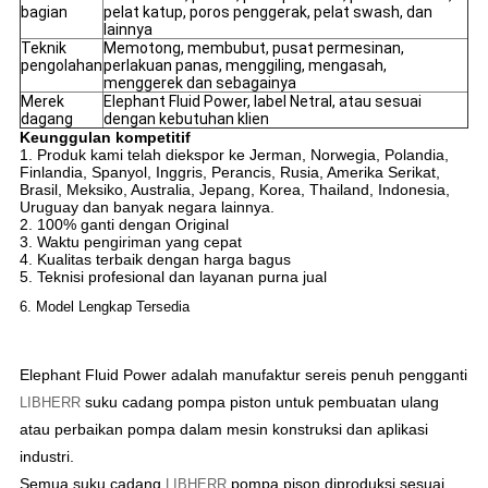
bagian
pelat katup, poros penggerak, pelat swash, dan
lainnya
Teknik
Memotong, membubut, pusat permesinan,
pengolahan
perlakuan panas, menggiling, mengasah,
menggerek dan sebagainya
Merek
Elephant Fluid Power, label Netral, atau sesuai
dagang
dengan kebutuhan klien
Keunggulan kompetitif
1. Produk kami telah diekspor ke Jerman, Norwegia, Polandia,
Finlandia, Spanyol, Inggris, Perancis, Rusia, Amerika Serikat,
Brasil, Meksiko, Australia, Jepang, Korea, Thailand, Indonesia,
Uruguay dan banyak negara lainnya.
2. 100% ganti dengan Original
3. Waktu pengiriman yang cepat
4. Kualitas terbaik dengan harga bagus
5. Teknisi profesional dan layanan purna jual
6. Model Lengkap Tersedia
Elephant Fluid Power adalah manufaktur sereis penuh pengganti
suku cadang pompa piston untuk pembuatan ulang
LIBHERR
atau perbaikan pompa dalam mesin konstruksi dan aplikasi
industri.
Semua suku cadang
pompa pison diproduksi sesuai
LIBHERR