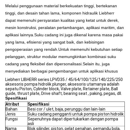
Melalui penggunaan material berkekuatan tinggi, bertekanan
tinggi, dan desain tahan lama, komponen hidraulik Liebherr
dapat memenuhi persyaratan kualitas yang ketat untuk derek,
mesin konstruksi, peralatan pertambangan, aplikasi maritim, dan
aplikasi lainnya.Suku cadang ini juga dikenal karena masa pakai
yang lama, efisiensi yang sangat baik, dan kebisingan
pengoperasian yang rendah.Untuk memenuhi kebutuhan setiap
pelanggan, struktur modular memungkinkan kombinasi suku
cadang yang fleksibel dan dipersonalisasi.Selain itu, juga
menyediakan berbagai pengembangan untuk aplikasi khusus
Liebherr LIBHERR series LPVD35 / 45/64/100/125/140/225/250
aksesoris pompa hidrolik plunger, aksesoris utamanya adalah
sepatu Piston, Cylinder block, Valve plate, Retainer plate, Ball
guide, thrust plate, Drive shaft, bearing seat , paking, pegas, dll.
Spesifikasi
Atribut
Spesifikasi
Bahan
Besi cor / ulet, baja, perunggu dan lain-lain
Jenis
Suku cadang pengganti untuk pompa piston hidrolik
Fungsi
Sepenuhnya dapat dipertukarkan dengan pompa
asli
Nama
Blok silinder, piston, pelat penahan, pemandu bola,