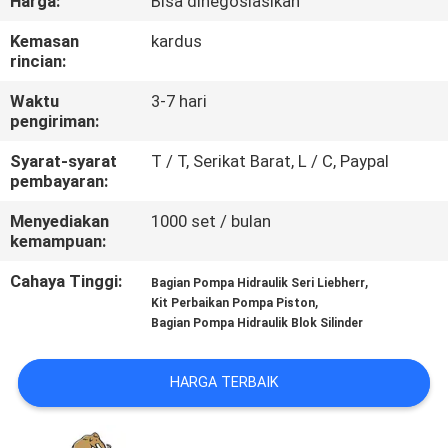
Harga:
Bisa dinegosiasikan
KUALITAS
Kemasan
kardus
rincian:
HUBUNGI
Waktu
3-7 hari
KAMI
pengiriman:
Syarat-syarat
T / T, Serikat Barat, L / C, Paypal
BERITA
pembayaran:
Menyediakan
1000 set / bulan
KASUS
kemampuan:
Cahaya Tinggi:
,
Bagian Pompa Hidraulik Seri Liebherr
SITEMAP
,
Kit Perbaikan Pompa Piston
Bagian Pompa Hidraulik Blok Silinder
PRIVACY
HARGA TERBAIK
POLICY