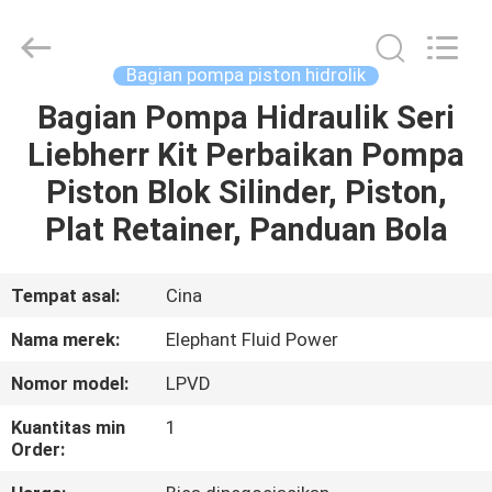
2026
Elephant
Fluid
Power
Co.,Ltd.
Bagian pompa piston hidrolik
All
Rights
Reserved.
Bagian Pompa Hidraulik Seri
RUMAH
Liebherr Kit Perbaikan Pompa
PRODUK
Piston Blok Silinder, Piston,
Plat Retainer, Panduan Bola
TENTANG
KAMI
Tempat asal:
Cina
Nama merek:
Elephant Fluid Power
TUR
Nomor model:
LPVD
PABRIK
Kuantitas min
1
Order:
KONTROL