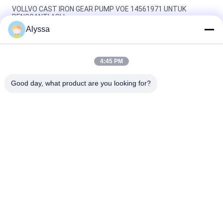
VOLLVO CAST IRON GEAR PUMP VOE 14561971 UNTUK
PENGGANTI ASLI
Alyssa
VOLLVO CAST IRON GEAR PUMP VOE 14537295 UNTUK
PENGGANTI ASLI
4:45 PM
VOLLVO CAST IRON GEAR PUMP VOE 14782798 UNTUK
PENGGANTI ASLI
Good day, what product are you looking for?
Bad Request
Semua
Bagian Pompa 
Suku Cadang 
Piston Hidrolik
Pompa Hidrolik Vane
Suku Cadang Mesin 
Pompa Traktor 
Konstruksi
Hidraulik
Pompa Piston 
Motor Orbit Hidrolik
Hidraulik