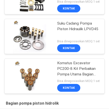
Bisa dinegosiasikan MOQ:1 set
KONTAK
Suku Cadang Pompa
Piston Hidraulik LPVD45
Bisa dinegosiasikan MOQ:1 set
KONTAK
Komatus Excavator
PC200-8 Kit Perbaikan
Pompa Utama Bagian
Pompa Hidraulik Pompa
Bisa dinegosiasikan MOQ:1 set
Piston Layanan
KONTAK
Perbaikan Pemeliharaan
Bagian pompa piston hidrolik